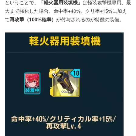
ということで、
「軽火器用装填機」
は軽装攻撃機専用、最
大まで強化した場合、命中率+40%、クリ率+15%に加え
て
再攻撃（100%確率）
が付与されるのが特徴の装備。