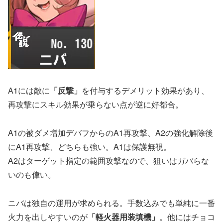
A1には敵に
「反撃」
を付与するデメリット効果があり、
再攻撃にスキル効果が乗らない点が逆に好都合。
A1の被ダメ増加デバフからのA1再攻撃、A2の強化解除後
にA1再攻撃、どちらも強い。A1は保護無視。
A2はターゲット指定の範囲攻撃なので、狙いはガバらな
いのも偉い。
ニバは独自の運用が求められる。手数込みでも単純に一番
火力を出しやすいのが
「軽火器用装填機」
。他にはチョコ