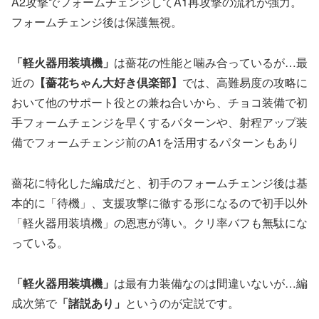
A2攻撃でフォームチェンジしてA1再攻撃の流れが強力。
フォームチェンジ後は保護無視。
「軽火器用装填機」
は薔花の性能と噛み合っているが…最
近の
【薔花ちゃん大好き倶楽部】
では、高難易度の攻略に
おいて他のサポート役との兼ね合いから、チョコ装備で初
手フォームチェンジを早くするパターンや、射程アップ装
備でフォームチェンジ前のA1を活用するパターンもあり
薔花に特化した編成だと、初手のフォームチェンジ後は基
本的に「待機」、支援攻撃に徹する形になるので初手以外
「軽火器用装填機」の恩恵が薄い。クリ率バフも無駄にな
っている。
「軽火器用装填機」
は最有力装備なのは間違いないが…編
成次第で
「諸説あり」
というのが定説です。