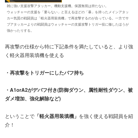
雑に強い支援攻撃アタッカー。機動支援機。保護無視は持たない。
ウォッチャーの支援を「要らない」と言えるほどの「暴」を持ったメインアタッ
カー気質の戦闘員は「軽火器用装填機」で再攻撃するのが合っている。一方でサ
ブアタッカーよりの戦闘員はウォッチャーの支援攻撃トリガー役に徹したほうが
強かったりする。
再攻撃の仕様から特に下記条件を満たしていると、より強
く軽火器用装填機を使える
・再攻撃をトリガーにしたバフ持ち
・A1orA2がデバフ付き(防御ダウン、属性耐性ダウン、被
ダメ増加、強化解除など)
ということで
「軽火器用装填機」
を強く使える戦闘員を紹
介！