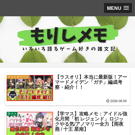
MENU
【ラスオリ】本当に最新版！アー
ラストオリジン
マードメイデン「ガチ」編成考
察・紹介！！
2026.08.09
【学マス】攻略メモ：アイドル強
学マス
化月間「初 レジェンド」ロジッ
クやる気/アノマリー全力【雨夜
燕 / 十王 星南】