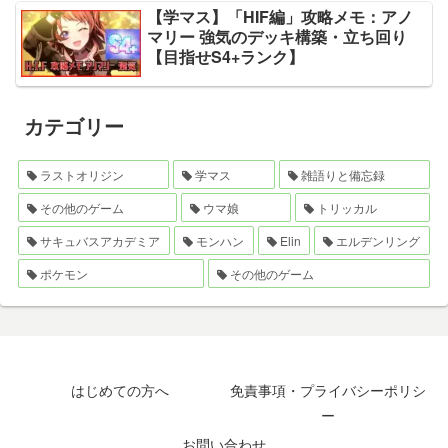
【学マス】「HIF編」攻略メモ：アノ
マリー 強気のデッキ構築・立ち回り
【目指せS4+ランク】
カテゴリー
ラストオリジン
学マス
雑語りと備忘録
その他のゲーム
ウマ娘
トリッカル
サキュバスアカデミア
モンハン
Elin
エルデンリング
ポケモン
その他のゲーム
はじめての方へ
免責事項・プライバシーポリシ
ー
お問い合わせ