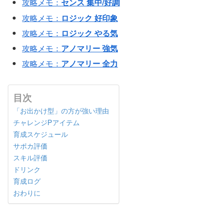
攻略メモ：
センス 集中/好調
攻略メモ：
ロジック 好印象
攻略メモ：
ロジック やる気
攻略メモ：
アノマリー 強気
攻略メモ：
アノマリー 全力
目次
「お出かけ型」の方が強い理由
チャレンジPアイテム
育成スケジュール
サポカ評価
スキル評価
ドリンク
育成ログ
おわりに