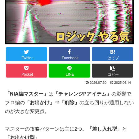
Twitter
Facebook
はてブ
Pocket
LINE
コピー
2026.07.30
2025.06.14
「NIA編マスター」
は
「チャレンジPアイテム」
の影響で
プロ編の
「お出かけ」⇒「削除」
の立ち回りが通用しない
のが大きな変更点。
マスターの攻略パターンは主に2つ。
「差し入れ型」
と
「お出かけ型」