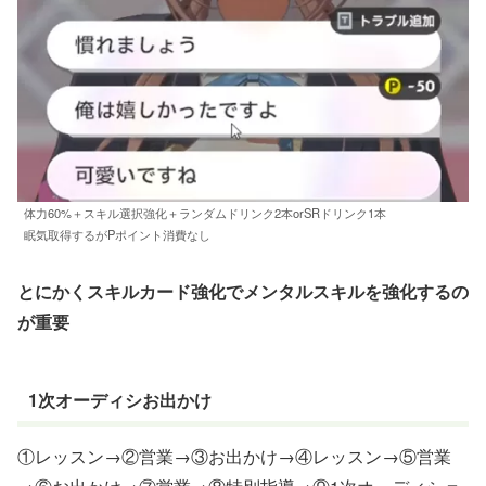
体力60%＋スキル選択強化＋ランダムドリンク2本orSRドリンク1本
眠気取得するがPポイント消費なし
とにかくスキルカード強化でメンタルスキルを強化するの
が重要
1次オーディシお出かけ
①レッスン→②営業→③お出かけ→④レッスン→⑤営業