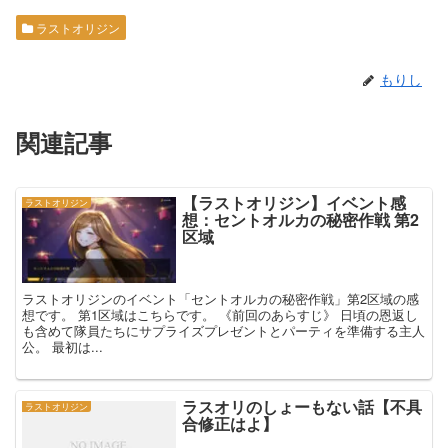
ラストオリジン
もりし
関連記事
【ラストオリジン】イベント感
ラストオリジン
想：セントオルカの秘密作戦 第2
区域
ラストオリジンのイベント「セントオルカの秘密作戦」第2区域の感
想です。 第1区域はこちらです。 《前回のあらすじ》 日頃の恩返し
も含めて隊員たちにサプライズプレゼントとパーティを準備する主人
公。 最初は...
ラスオリのしょーもない話【不具
ラストオリジン
合修正はよ】