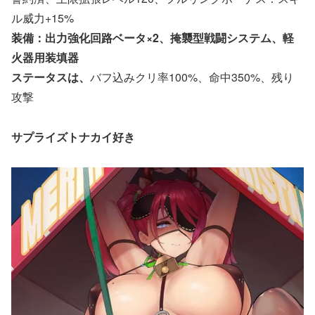
ル威力+15%
装備：出力強化回路ベータ×2、掩襲型戦闘システム、軽
火器用装填器
ステータスは、
バフ込みクリ率100%、命中350%、残り
攻撃
サプライズトナカイ好き