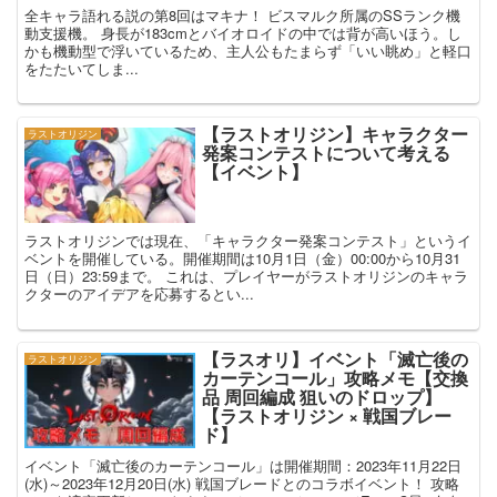
全キャラ語れる説の第8回はマキナ！ ビスマルク所属のSSランク機
動支援機。 身長が183cmとバイオロイドの中では背が高いほう。し
かも機動型で浮いているため、主人公もたまらず「いい眺め」と軽口
をたたいてしま...
【ラストオリジン】キャラクター
ラストオリジン
発案コンテストについて考える
【イベント】
ラストオリジンでは現在、「キャラクター発案コンテスト」というイ
ベントを開催している。開催期間は10月1日（金）00:00から10月31
日（日）23:59まで。 これは、プレイヤーがラストオリジンのキャラ
クターのアイデアを応募するとい...
【ラスオリ】イベント「滅亡後の
ラストオリジン
カーテンコール」攻略メモ【交換
品 周回編成 狙いのドロップ】
【ラストオリジン × 戦国ブレー
ド】
イベント「滅亡後のカーテンコール」は開催期間：2023年11月22日
(水)～2023年12月20日(水) 戦国ブレードとのコラボイベント！ 攻略