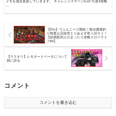
メモを適宜更新していきます。 チャレンジステージEv2-1C星4攻略
...
【Elin】ヴェルニース開拓！観光農業釣
り牧畜お店経営とりあえず色々試そう！
【妖精処刑人のまったり攻略スローライ
フ#4】
【ラスオリ】レモネードベータについて
雑に語る
コメント
コメントを書き込む