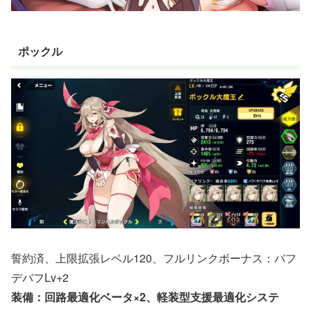
ポックル
誓約済、上限拡張レベル120、フルリンクボーナス：バフ
デバフLv+2
装備：回路最適化ベータ×2、軽装型支援最適化システ