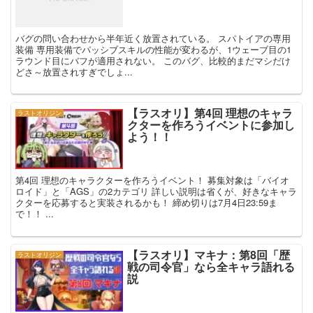
バグの問い合わせから半年近く放置されている。 スパトイアの専用
装備 専用装備でパッシブスキルの性能が変わるが、1ウェーブ目の1
ラウンド目にバフが適用されない。 このバグ、比較的まだマシだけ
どさ～放置されすぎでしょ...
【ラスオリ】第4回 理想のキャラ
ラストオリジン
クターを作ろうイベントに参加し
よう！！
第4回 理想のキャラクターを作ろうイベント！ 募集対象は「バイオ
ロイド」と「AGS」の2カテゴリ 詳しい説明は省くが、好きなキャラ
クターを応募すると実装されるかも！ 締め切りは7月4日23:59ま
で！！ ...
【ラスオリ】マキナ：第8回「歴
ラストオリジン
戦の司令官」なら全キャラ語れる
説