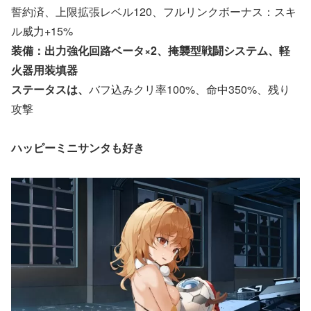
誓約済、上限拡張レベル120、フルリンクボーナス：スキ
ル威力+15%
装備：出力強化回路ベータ×2、掩襲型戦闘システム、軽
火器用装填器
ステータスは、
バフ込みクリ率100%、命中350%、残り
攻撃
ハッピーミニサンタも好き