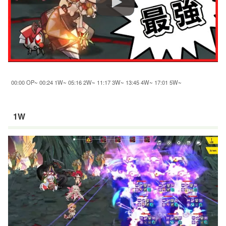
00:00 OP~ 00:24 1W~ 05:16 2W~ 11:17 3W~ 13:45 4W~ 17:01 5W~
1W