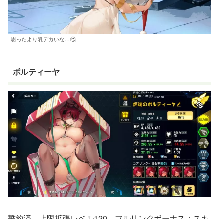
思ったより乳デカいな…🤔
ポルティーヤ
誓約済、上限拡張レベル120、フルリンクボーナス：スキ