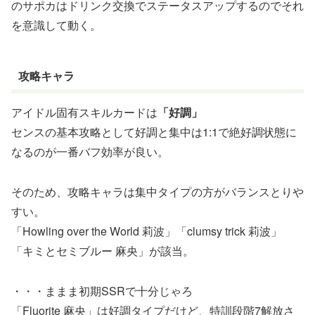
のサポカはドリンク交換でステータスアップするのでそれ
を意識して動く。
攻略キャラ
アイドル固有スキルカードは
「好調」
センスの基本攻略として好調と集中は1:1で絶好調状態に
なるのが一番バフ効率が良い。
そのため、攻略キャラは集中タイプの方がバランスとりや
すい。
「Howling over the World 莉波」「clumsy trick 莉波」
「キミとセミブルー 麻央」が該当。
・・・ままま初期SSRで十分じゃろ
「Fluorite 麻央」は好調タイプだけど、特訓段階7解放さ