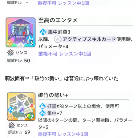
莉波固有⇒「破竹の勢い」は普通にぶっ壊れていた