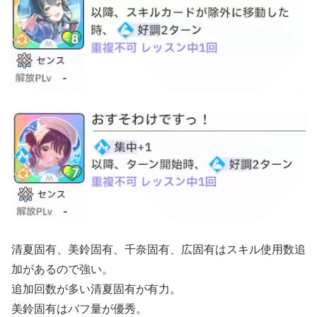
清夏固有、美鈴固有、千奈固有、広固有はスキル使用数追
加があるので強い。
追加回数が多い清夏固有が有力。
美鈴固有はバフ量が優秀。