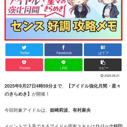
Twitter
Facebook
はてブ
Pocket
LINE
コピー
2025.09.21
2025年9月27日4時59分まで
、
【アイドル強化月間・星々
のきらめき】
が開催！
今回対象アイドルは、
姫崎莉波、有村麻央
イベントで入手できるアイドル固有スキルは
ロジック好印