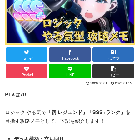
Twitter
Facebook
はてブ
Pocket
LINE
コピー
2026.08.01
2026.01.15
PLv.は70
ロジック やる気で
「初 レジェンド」「SSS+ランク」
を
目指す攻略メモとして、下記を紹介します！
デッキ構築・立ち回り