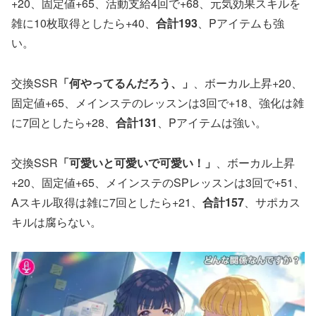
+20、固定値+65、活動支給4回で+68、元気効果スキルを
雑に10枚取得としたら+40、
合計193
、Pアイテムも強
い。
交換SSR
「何やってるんだろう、」
、ボーカル上昇+20、
固定値+65、メインステのレッスンは3回で+18、強化は雑
に7回としたら+28、
合計131
、Pアイテムは強い。
交換SSR
「可愛いと可愛いで可愛い！」
、ボーカル上昇
+20、固定値+65、メインステのSPレッスンは3回で+51、
Aスキル取得は雑に7回としたら+21、
合計157
、サポカス
キルは腐らない。