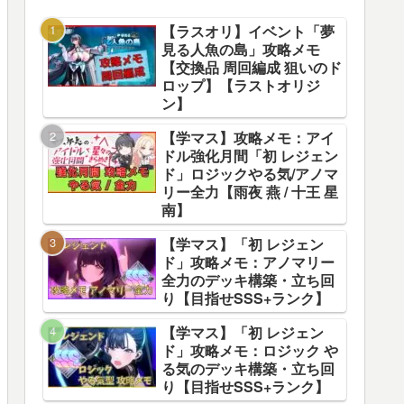
【ラスオリ】イベント「夢
見る人魚の島」攻略メモ
【交換品 周回編成 狙いのド
ロップ】【ラストオリジ
ン】
【学マス】攻略メモ：アイ
ドル強化月間「初 レジェン
ド」ロジックやる気/アノマ
リー全力【雨夜 燕 / 十王 星
南】
【学マス】「初 レジェン
ド」攻略メモ：アノマリー
全力のデッキ構築・立ち回
り【目指せSSS+ランク】
【学マス】「初 レジェン
ド」攻略メモ：ロジック や
る気のデッキ構築・立ち回
り【目指せSSS+ランク】