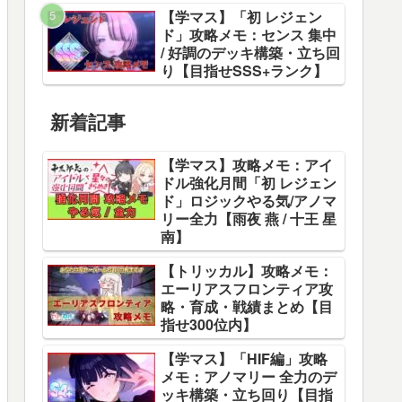
【学マス】「初 レジェン
ド」攻略メモ：センス 集中
/ 好調のデッキ構築・立ち回
り【目指せSSS+ランク】
新着記事
【学マス】攻略メモ：アイ
ドル強化月間「初 レジェン
ド」ロジックやる気/アノマ
リー全力【雨夜 燕 / 十王 星
南】
【トリッカル】攻略メモ：
エーリアスフロンティア攻
略・育成・戦績まとめ【目
指せ300位内】
【学マス】「HIF編」攻略
メモ：アノマリー 全力のデ
ッキ構築・立ち回り【目指