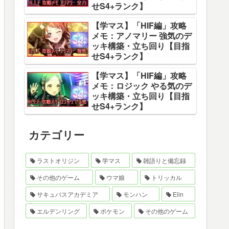
せS4+ランク】
【学マス】「HIF編」攻略
メモ：アノマリー 強気のデ
ッキ構築・立ち回り【目指
せS4+ランク】
【学マス】「HIF編」攻略
メモ：ロジック やる気のデ
ッキ構築・立ち回り【目指
せS4+ランク】
カテゴリー
ラストオリジン
学マス
雑語りと備忘録
その他のゲーム
ウマ娘
トリッカル
サキュバスアカデミア
モンハン
Elin
エルデンリング
ポケモン
その他のゲーム