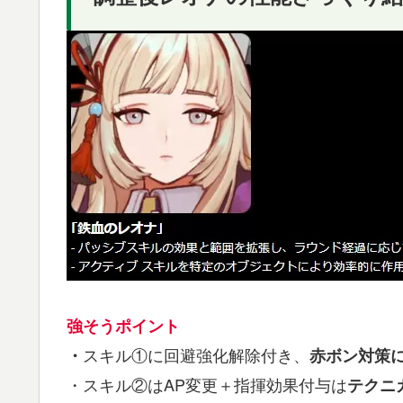
強そうポイント
スキル①に回避強化解除付き、
・
赤ボン対策
・スキル②はAP変更＋指揮効果付与は
テクニ