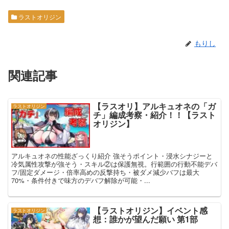
ラストオリジン
もりし
関連記事
【ラスオリ】アルキュオネの「ガ
ラストオリジン
チ」編成考察・紹介！！【ラスト
オリジン】
アルキュオネの性能ざっくり紹介 強そうポイント・浸水シナジーと
冷気属性攻撃が強そう・スキル②は保護無視。行範囲の行動不能デバ
フ/固定ダメージ・倍率高めの反撃持ち・被ダメ減少バフは最大
70%・条件付きで味方のデバフ解除が可能・...
【ラストオリジン】イベント感
ラストオリジン
想：誰かが望んだ願い 第1部