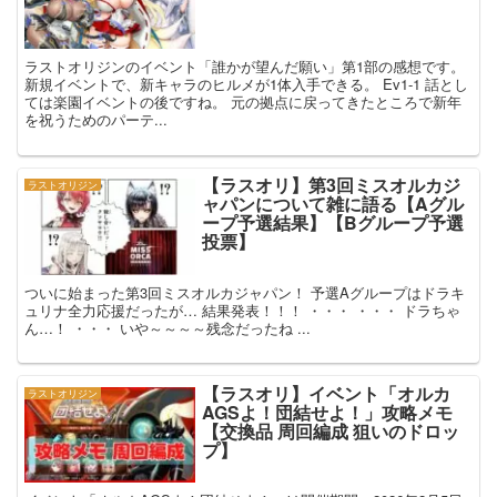
ラストオリジンのイベント「誰かが望んだ願い」第1部の感想です。
新規イベントで、新キャラのヒルメが1体入手できる。 Ev1-1 話とし
ては楽園イベントの後ですね。 元の拠点に戻ってきたところで新年
を祝うためのパーテ...
【ラスオリ】第3回ミスオルカジ
ラストオリジン
ャパンについて雑に語る【Aグル
ープ予選結果】【Bグループ予選
投票】
ついに始まった第3回ミスオルカジャパン！ 予選Aグループはドラキ
ュリナ全力応援だったが… 結果発表！！！ ・・・ ・・・ ドラちゃ
ん…！ ・・・ いや～～～～残念だったね ...
【ラスオリ】イベント「オルカ
ラストオリジン
AGSよ！団結せよ！」攻略メモ
【交換品 周回編成 狙いのドロッ
プ】