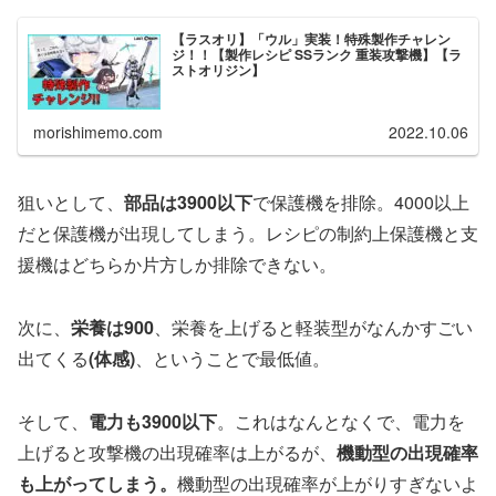
【ラスオリ】「ウル」実装！特殊製作チャレン
ジ！！【製作レシピ SSランク 重装攻撃機】【ラ
ストオリジン】
morishimemo.com
2022.10.06
狙いとして、
部品は3900以下
で保護機を排除。4000以上
だと保護機が出現してしまう。レシピの制約上保護機と支
援機はどちらか片方しか排除できない。
次に、
栄養は900
、栄養を上げると軽装型がなんかすごい
出てくる
(体感)
、ということで最低値。
そして、
電力も3900以下
。これはなんとなくで、電力を
上げると攻撃機の出現確率は上がるが、
機動型の出現確率
も上がってしまう。
機動型の出現確率が上がりすぎないよ