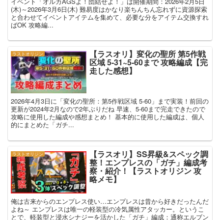
イベント「オルカAGSよ！団結せよ！」は開催期間：2026年2月5日
(木)～2026年3月6日(木) 難易度はかなり楽ちんちん忘れずに資源探索
と合わせてイベントアイテムを集めて、必要な分をアイテム交換すれ
ばOK 攻略編...
【ラスオリ】変化の聖所 第5作戦
ラストオリジン
区域 5-31~5-60まで 攻略編成【完
走した感想】
2026年4月3日に「変化の聖所：第5作戦区域 5-60」まで実装！前回の
更新が2024年2月なので2年ぶりだね 早速、5-60まで完走できたので
攻略に使用した編成や感想まとめ！ 基本的に使用した編成は、個人
的にまとめた「ガチ...
【ラスオリ】SS昇級&スペック調
ラストオリジン
整！エンプレスの「ガチ」編成考
察・紹介！【ラストオリジン 攻
略メモ】
俺は古来からのエンプレス使い…エンプレスは昔から好きだったんだ
よね～ エンプレスは唯一の軽装型の冷気属性アタッカー。というこ
とで、軽装型と浸水シナジーを活かした「ガチ」編成：通称エルブン