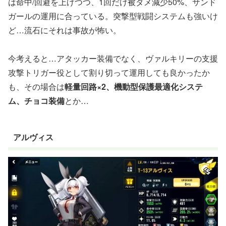
は命中/回避を上げつつ、1回だけ被ダメ減少50%、サンド
ガールの運用に合っている。突撃型戦闘システムも強いけ
ど…流石にそれは事故が怖い。
今考えると…アタッカー装備でなく、ヴァルキリーの支援
攻撃トリガー役として割り切って運用しても良かったか
も、その場合は
軽量回路×2、機動型保護最適化システ
ム、チョコ装備
とか…
アルヴィス