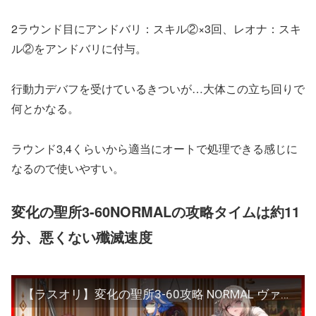
2ラウンド目にアンドバリ：スキル②×3回、レオナ：スキ
ル②をアンドバリに付与。
行動力デバフを受けているきついが…大体この立ち回りで
何とかなる。
ラウンド3,4くらいから適当にオートで処理できる感じに
なるので使いやすい。
変化の聖所3-60NORMALの攻略タイムは約11
分、悪くない殲滅速度
【ラスオリ】変化の聖所3-60攻略 NORMAL ヴァルハラ編成【ガチ編成】レオナ/アンドバリ/ヴァルキリー/サンドガール/アルヴィス