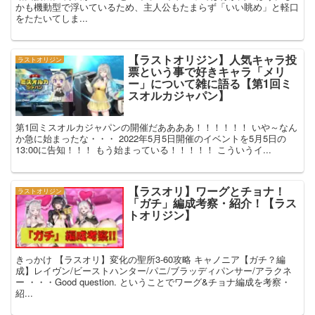
かも機動型で浮いているため、主人公もたまらず「いい眺め」と軽口
をたたいてしま...
【ラストオリジン】人気キャラ投
ラストオリジン
票という事で好きキャラ「メリ
ー」について雑に語る【第1回ミ
スオルカジャパン】
第1回ミスオルカジャパンの開催だああああ！！！！！！ いや～なん
か急に始まったな・・・ 2022年5月5日開催のイベントを5月5日の
13:00に告知！！！ もう始まっている！！！！！ こういうイ...
【ラスオリ】ワーグとチョナ！
ラストオリジン
「ガチ」編成考察・紹介！【ラス
トオリジン】
きっかけ 【ラスオリ】変化の聖所3-60攻略 キャノニア【ガチ？編
成】レイヴン/ビーストハンター/パニ/ブラッディパンサー/アラクネ
ー ・・・Good question. ということでワーグ&チョナ編成を考察・
紹...