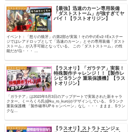
【最強】迅速のカーン専用装備
ラストオリジン
「ダストストーム」が強すぎてヤ
バイ！【ラストオリジン】
イベント：「怒りの狼牙」の第2部が実装！その中のEv2-1Exステー
ジではレアドロップとして「迅速のカーン」とその専用装備「ダスト
ストーム」が入手可能となっている。 この「ダストストーム」の性
能だが🤔・・・ ...
【ラスオリ】「ガラテア」実装！
ラストオリジン
特殊製作チャレンジ！！【製作レ
シピ Sランク 重装保護機】【ラス
トオリジン】
「ガラテア」は2023年5月3日のアップデートで実装された新キャラ
クター。くーろくろ氏(@ku_ro_kuro)がデザインしている。 Sランク
重装保護機 「製作確率UPキャンペーン」なし ・・・ ままま、Sラン
クな...
【ラスオリ】ストラトエンジェ
ラストオリジン