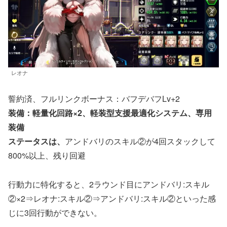
レオナ
誓約済、フルリンクボーナス：バフデバフLv+2
装備：軽量化回路×2、軽装型支援最適化システム、専用
装備
ステータスは、
アンドバリのスキル②が4回スタックして
800%以上、残り回避
行動力に特化すると、2ラウンド目にアンドバリ:スキル
②×2⇒レオナ:スキル②⇒アンドバリ:スキル②といった感
じに3回行動ができない。