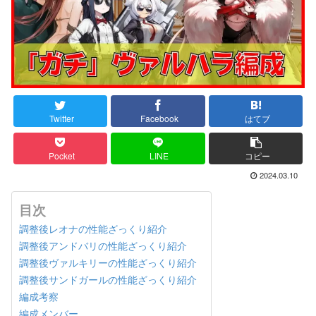
Twitter
Facebook
はてブ
Pocket
LINE
コピー
2024.03.10
目次
調整後レオナの性能ざっくり紹介
調整後アンドバリの性能ざっくり紹介
調整後ヴァルキリーの性能ざっくり紹介
調整後サンドガールの性能ざっくり紹介
編成考察
編成メンバー