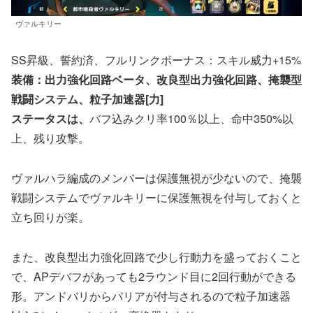
ヴァルキリー
SS昇級、誓約済、フルリンクボーナス：スキル威力+15%
装備：出力強化回路ベータ、改良型出力強化回路、掩襲型
戦闘システム、粒子加速器[力]
ステータスは、
バフ込みクリ率100％以上、命中350%以
上、残り攻撃。
ヴァルハラ編成のメンバーは保護無視が少ないので、掩襲
戦闘システムでヴァルキリーに保護無視を付与しておくと
立ち回りが楽。
また、改良型出力強化回路で少し行動力を盛っておくこと
で、APデバフがあっても2ラウンド目に2回行動ができる
形。アンドバリからバリアが付与されるので粒子加速器