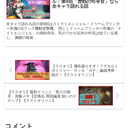
ル：第9回「歴戦の司令官」なら
全キャラ語れる説
全キャラ語れる説の第9回はストラトエンジェル！ドゥームブリンガ
ー所属のSランク機動攻撃機。 同じくドゥームブリンガー所属の「ナ
イトエンジェル」の姉的存在。乳のでかさ以外の外見は似ている感
じ。 胸囲の格差 ...
【ラスオリ】属性盛りすぎ！？デカルト
ボイジャー・サッカ「ガチ」編成考察・
紹介！【ラストオリジン】
【ラスオリ】復刻イベント「怒りの狼
牙」攻略メモ【交換品 周回編成 狙いのド
ロップ】【ラストオリジン】
コメント