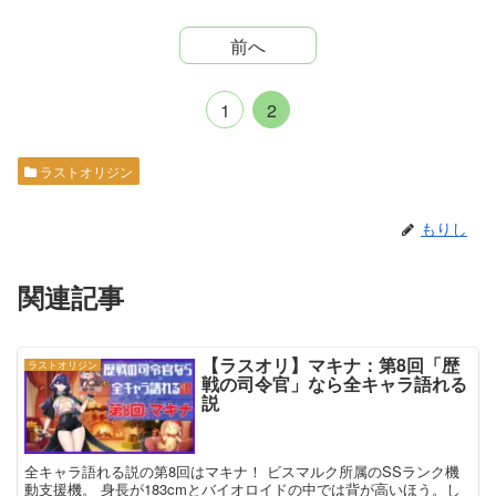
前へ
1
2
ラストオリジン
もりし
関連記事
【ラスオリ】マキナ：第8回「歴
ラストオリジン
戦の司令官」なら全キャラ語れる
説
全キャラ語れる説の第8回はマキナ！ ビスマルク所属のSSランク機
動支援機。 身長が183cmとバイオロイドの中では背が高いほう。し