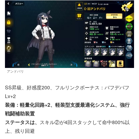
アンドバリ
SS昇級、好感度200、フルリンクボーナス：バフデバフ
Lv+2
装備：軽量化回路×2、軽装型支援最適化システム、強行
戦闘補助装置
ステータスは、
スキル②が4回スタックして命中800%以
上、残り回避