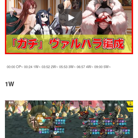
00:00 OP~ 00:24 1W~ 03:52 2W~ 05:53 3W~ 06:57 4W~ 09:00 5W~
1W