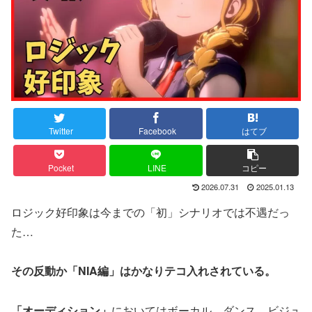
Twitter
Facebook
はてブ
Pocket
LINE
コピー
2026.07.31
2025.01.13
ロジック好印象は今までの「初」シナリオでは不遇だっ
た…
その反動か「NIA編」はかなりテコ入れされている。
「オーディション」
においてはボーカル、ダンス、ビジュ