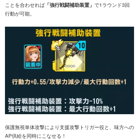
ことを合わせれば
「強行戦闘補助装置」
で1ラウンド3回
行動が可能。
保護無視単体攻撃により支援攻撃トリガー役と、味方への
AP供給を同時にこなせる！