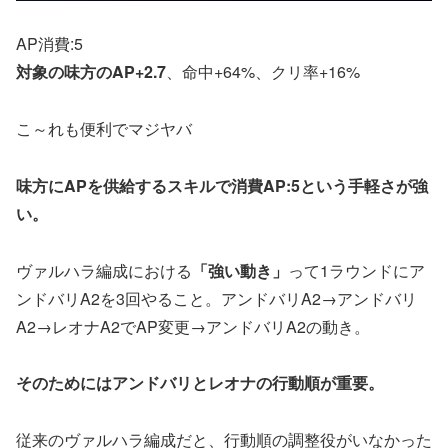
AP消費:5
対象の味方のAP+2.7
、命中+64%、クリ率+16%
こ～れも便利でマジヤバ
味方にAPを供給するスキルで消費AP:5という手軽さが強
い。
ヴァルハラ編成における
「強い動き」
って1ラウンドにア
ンドバリA2を3回やること。アンドバリA2→アンドバリ
A2→レオナA2でAP変更→アンドバリA2の動き。
そのためにはアンドバリとレオナの行動順が重要。
従来のヴァルハラ編成だと、行動順の調整役がいなかった