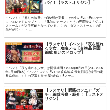
バイ！【ラストオリジン】
イベント：「怒りの狼牙」の第2部が実装！その中のEv2-1Exステー
ジではレアドロップとして「迅速のカーン」とその専用装備「ダスト
ストーム」が入手可能となっている。 この「ダストストーム」の性
能だが🤔・・・ ...
【ラスオリ】イベント「夜を連れ
ラストオリジン
る少女」攻略メモ【交換品 周回
編成 狙いのドロップ】
イベント「夜を連れる少女」は開催期間：2025年8月21日(木)～2025
年9月18日(木) イベントスチル Ev1-10 攻略編成 最短戦闘記録用の定
番編成はこちらの記事も参考 星4攻略：Bステ...
【ラスオリ】蹂躙のソニア「ガ
ラストオリジン
チ」編成考察・紹介！【ラストオ
リジン】