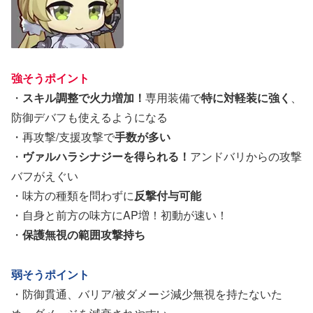
強そうポイント
・
スキル調整で火力増加！
専用装備で
特に対軽装に強く
、
防御デバフも使えるようになる
・再攻撃/支援攻撃で
手数が多い
・
ヴァルハラシナジーを得られる！
アンドバリからの攻撃
バフがえぐい
・味方の種類を問わずに
反撃付与可能
・自身と前方の味方にAP増！初動が速い！
・
保護無視の範囲攻撃持ち
弱そうポイント
・防御貫通、バリア/被ダメージ減少無視を持たないた