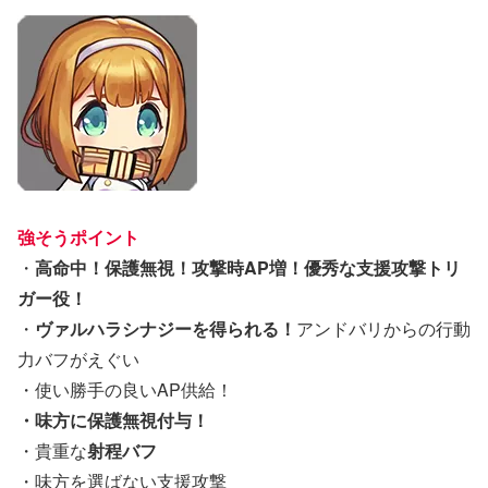
強そうポイント
・
高命中！保護無視！攻撃時AP増！優秀な支援攻撃トリ
ガー役！
・
ヴァルハラシナジーを得られる！
アンドバリからの行動
力バフがえぐい
・使い勝手の良いAP供給！
・味方に保護無視付与！
・貴重な
射程バフ
・味方を選ばない支援攻撃