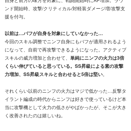
自身と前方の味方を対象に、戦闘開始時にAP増加。ラウ
ンド開始時、攻撃/クリティカル/対軽装ダメージ増/攻撃支
援を付与。
以前は…バフが自身を対象にしていなかった…
今回のスキル調整でニンフ自身にもバフが適用されるよう
になって、自前で再攻撃できるようになった。アクティブ
スキルの威力増加と合わせて、
単純にニンフの火力は3倍
くらい伸びていると思っている。SS昇級による素の攻撃
力増加、SS昇級スキルと合わせると5倍は堅い
。
それくらい以前のニンフの火力はマジで低かった…反撃タ
イラント編成の時代からニンフは好きで使っているけど本
当に攻撃機として火力の低さがやばかったが、そこが大き
く改善されたのは嬉しいね。