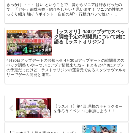
きっかけ ・・・ はい ということで、昔からソニアは好きだったの
で、「ガチ」編成考察・紹介をしたいと思います！ ソニアの性能ざ
っくり紹介 強そうポイント・自前のAP・行動力バフで速い・...
【ラスオリ】4/30アプデでスペッ
ラストオリジン
ク調整予定の戦闘員について雑に
語る【ラストオリジン】
4月30日アップデートのお知らせ 4月30日アップデートの戦闘員のス
ペック調整 いや～ついにアプデ情報来たね～ もともと4/10にアプデ
の予定だったけど…ラストオリジンの運営元であるスタジオヴァルキ
リーでゲーム開発と運営...
【ラスオリ】第4回 理想のキャラクター
を作ろうイベントに参加しよう！！
【ラスオリ】人気も実力もツートップ！