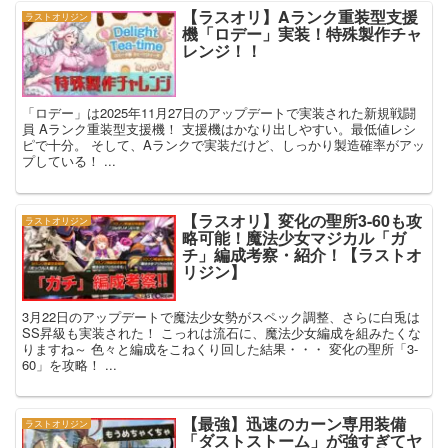
【ラスオリ】Aランク重装型支援
ラストオリジン
機「ロデー」実装！特殊製作チャ
レンジ！！
「ロデー」は2025年11月27日のアップデートで実装された新規戦闘
員 Aランク重装型支援機！ 支援機はかなり出しやすい。最低値レシ
ピで十分。 そして、Aランクで実装だけど、しっかり製造確率がアッ
プしている！ ...
【ラスオリ】変化の聖所3-60も攻
ラストオリジン
略可能！魔法少女マジカル「ガ
チ」編成考察・紹介！【ラストオ
リジン】
3月22日のアップデートで魔法少女勢がスペック調整、さらに白兎は
SS昇級も実装された！ こっれは流石に、魔法少女編成を組みたくな
りますね～ 色々と編成をこねくり回した結果・・・ 変化の聖所「3-
60」を攻略！ ...
【最強】迅速のカーン専用装備
ラストオリジン
「ダストストーム」が強すぎてヤ