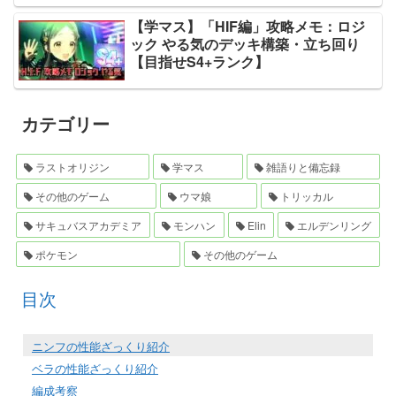
【学マス】「HIF編」攻略メモ：ロジ
ック やる気のデッキ構築・立ち回り
【目指せS4+ランク】
カテゴリー
ラストオリジン
学マス
雑語りと備忘録
その他のゲーム
ウマ娘
トリッカル
サキュバスアカデミア
モンハン
Elin
エルデンリング
ポケモン
その他のゲーム
目次
ニンフの性能ざっくり紹介
ベラの性能ざっくり紹介
編成考察