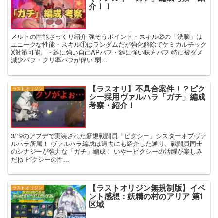
介！！
メルトの性能ざっくり紹介 強そうポイント・スキル②の「洗脳」は
ユニークな性能・スキル①はランダムだが強化解除でケミカルチック
X対策可能。・雑に強い自己APバフ・雑に強い味方バフ 特に被ダメ
減少バフ・クリ率バフが偉い 弱...
【ラスオリ】不具合案件！？ピク
ラストオリジン
シー採用ヴァルハラ「ガチ」編成
考察・紹介！
3/19のアプデで実装された新規戦闘員「ピクシー」シスターオブヴァ
ルハラ所属！ ヴァルハラ編成は過去にも紹介した通り、戦闘員同士
のシナジーが強力な「ガチ」編成！ いやーピクシーの活躍が楽しみ
だね ピクシーの性...
【ラストオリジン無規制版】イベ
ラストオリジン
ント感想：妖精の村のアリア 第1
区域