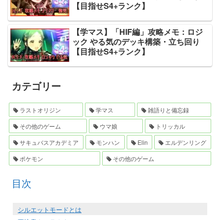
【目指せS4+ランク】
【学マス】「HIF編」攻略メモ：ロジ
ック やる気のデッキ構築・立ち回り
【目指せS4+ランク】
カテゴリー
ラストオリジン
学マス
雑語りと備忘録
その他のゲーム
ウマ娘
トリッカル
サキュバスアカデミア
モンハン
Elin
エルデンリング
ポケモン
その他のゲーム
目次
シルエットモードとは