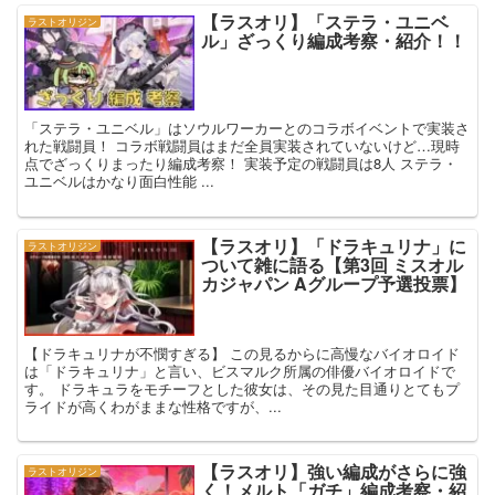
【ラスオリ】「ステラ・ユニベ
ラストオリジン
ル」ざっくり編成考察・紹介！！
「ステラ・ユニベル」はソウルワーカーとのコラボイベントで実装さ
れた戦闘員！ コラボ戦闘員はまだ全員実装されていないけど…現時
点でざっくりまったり編成考察！ 実装予定の戦闘員は8人 ステラ・
ユニベルはかなり面白性能 ...
【ラスオリ】「ドラキュリナ」に
ラストオリジン
ついて雑に語る【第3回 ミスオル
カジャパン Aグループ予選投票】
【ドラキュリナが不憫すぎる】 この見るからに高慢なバイオロイド
は「ドラキュリナ」と言い、ビスマルク所属の俳優バイオロイドで
す。 ドラキュラをモチーフとした彼女は、その見た目通りとてもプ
ライドが高くわがままな性格ですが、...
【ラスオリ】強い編成がさらに強
ラストオリジン
く！メルト「ガチ」編成考察・紹