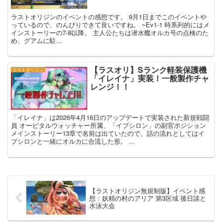
ラストオリジンのイベントの感想です。 9月1日までこのイベントや
っているので、のんびりできて良いですね。 ~Ev1-1 時系列的にはメ
インストーリーの7-8以降。 主人公たちは潜水艦オルカ号の点検のた
め、グアムに駐...
【ラスオリ】Sランク軽装保護機
ラストオリジン
「イレイナ」実装！一般製作チャ
レンジ！！
「イレイナ」は2026年4月16日のアップデートで実装された新規戦闘
員 オービタルウォッチャー所属、「イプシロン」の副官ポジション
メインストーリー13章で名前は出ていたので、話の流れとしてはイ
プシロンと一緒にオルカに合流した形。 ...
【ラストオリジン無規制版】イベント感
想：妖精の村のアリア 第3区域 後日談と
水泳大会