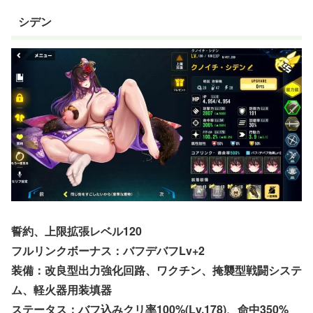
シデン
誓約、上限拡張レベル120
フルリンクボーナス：バフデバフLv+2
装備：改良型出力強化回路、ワクチン、掩襲型戦闘システ
ム、軽火器用装填器
ステータス：バフ込みクリ率100%(Lv.178)、命中350%