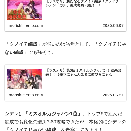
【ラスオリ】新たなるクノイチ編成！クノイチ・
シデン「ガチ」編成考察・紹介！！
morishimemo.com
2025.06.07
「クノイチ編成」
が強いのは当然として、
「クノイチじゃ
ない編成」
でも強そう。
【ラスオリ】第3回ミスオルカジャパン！結果発
表！！【薔花にゃん人気者に媚びるにゃん】
morishimemo.com
2025.06.21
シデンは
「ミスオルカジャパン1位」
、トップ5で組んだ
編成でも変化の聖所3-60攻略できたが…本格的にシデンの
「クノイチじゃない編成」
を考察してみよう！