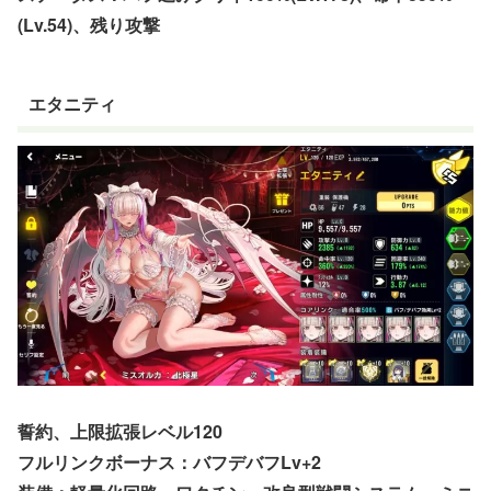
(Lv.54)、残り攻撃
エタニティ
誓約、上限拡張レベル120
フルリンクボーナス：バフデバフLv+2