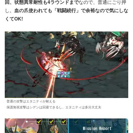
回、状態異常耐性も4ラウンドまで
なので、普通にごり押
し。
血の爪使われても「戦闘続行」で余裕なので気にしな
くてOK!
普通の攻撃はエタニティが耐える
保護無視攻撃はシデンは回避できるし、エタニティは多分大丈夫