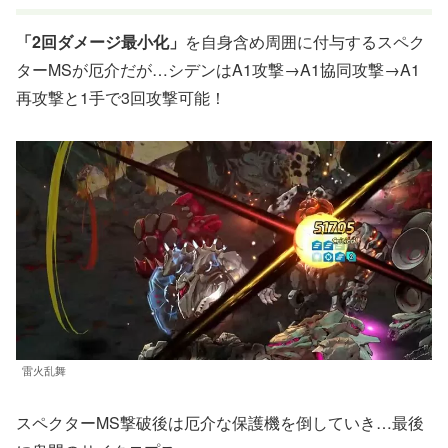
「2回ダメージ最小化」
を自身含め周囲に付与するスペク
ターMSが厄介だが…シデンはA1攻撃→A1協同攻撃→A1
再攻撃と1手で3回攻撃可能！
雷火乱舞
スペクターMS撃破後は厄介な保護機を倒していき…最後