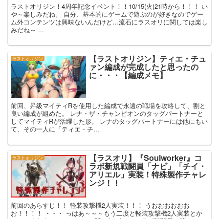
ラストオリジン！4周年記念イベント！！10/15(火)21時から！！！ い
や～楽しみだね。 自分、基本的にゲームで遊ぶのが好きなのでゲー
ム外コンテンツは興味ないんだけど…流石にラスオリに関しては楽し
みだね～ ...
【ラストオリジン】ティエ・チュ
ラストオリジン
ァン編成が完成したと思ったの
に・・・【編成メモ】
前回、昇級マイティRを使用した編成で永遠の戦場を攻略して、割と
良い編成が組めた。 レナ・ザ・チャンピオンのタッグパートナーと
してマイティRが活躍した形。 レナのタッグパートナーには他にもい
て、その一人に「ティエ・チ...
【ラスオリ】『Soulworker』コ
ラストオリジン
ラボ新規戦闘員「ナビ」「チイ・
アリエル」実装！特殊製作チャレ
ンジ！！
前回のあらすじ！！ 軽装攻撃機2人実装！！！ うおおおおおお
お！！！！ ・・・ っはあ～～～もう二度と軽装攻撃機2人実装とか