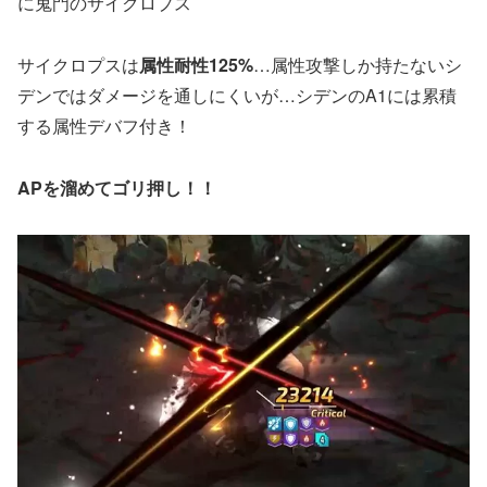
に鬼門のサイクロプス
サイクロプスは
属性耐性125%
…属性攻撃しか持たないシ
デンではダメージを通しにくいが…シデンのA1には累積
する属性デバフ付き！
APを溜めてゴリ押し！！