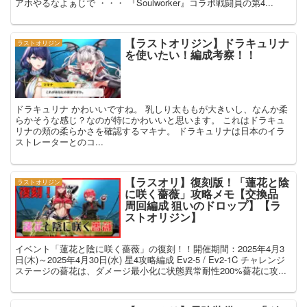
アホやるなよぁじで ・・・ 『Soulworker』コラボ戦闘員の第4...
【ラストオリジン】ドラキュリナ
ラストオリジン
を使いたい！編成考察！！
ドラキュリナ かわいいですね。 乳しり太ももが大きいし、なんか柔
らかそうな感じ？なのが特にかわいいと思います。 これはドラキュ
リナの頬の柔らかさを確認するマキナ。 ドラキュリナは日本のイラ
ストレーターとのコ...
【ラスオリ】復刻版！「蓮花と陰
ラストオリジン
に咲く薔薇」攻略メモ【交換品
周回編成 狙いのドロップ】【ラ
ストオリジン】
イベント「蓮花と陰に咲く薔薇」の復刻！！開催期間：2025年4月3
日(木)～2025年4月30日(水) 星4攻略編成 Ev2-5 / Ev2-1C チャレンジ
ステージの薔花は、ダメージ最小化に状態異常耐性200%薔花に攻...