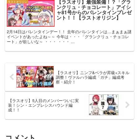
【ラスオリ】最強装備！？「グラ
ラストオリジン
ンクリュ・チョコレート」アイシ
ャ81号からのバレンタインプレゼ
ント！！【ラストオリジン】
2月14日はバレンタインデー！！ 去年のバレンタインは…まぁまぁ謎
イベントがあったよね～～ 今年は・・・「グランクリュ・チョコレ
ート」が欲しいな～ ・・・ ・・・ ...
【ラスオリ】ニンフ&ベラが昇級+スキル
調整！ヴァルハラ編成「ガチ」編成考
察・紹介！
【ラスオリ】5人目のメンバーついに実
装！シン・エンプレシスハウンド編
成！！
コメント