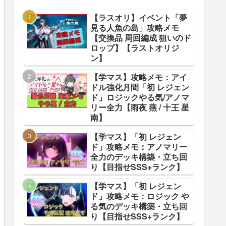
【ラスオリ】イベント「夢
見る人魚の島」攻略メモ
【交換品 周回編成 狙いのド
ロップ】【ラストオリジ
ン】
【学マス】攻略メモ：アイ
ドル強化月間「初 レジェン
ド」ロジックやる気/アノマ
リー全力【雨夜 燕 / 十王 星
南】
【学マス】「初 レジェン
ド」攻略メモ：アノマリー
全力のデッキ構築・立ち回
り【目指せSSS+ランク】
【学マス】「初 レジェン
ド」攻略メモ：ロジック や
る気のデッキ構築・立ち回
り【目指せSSS+ランク】