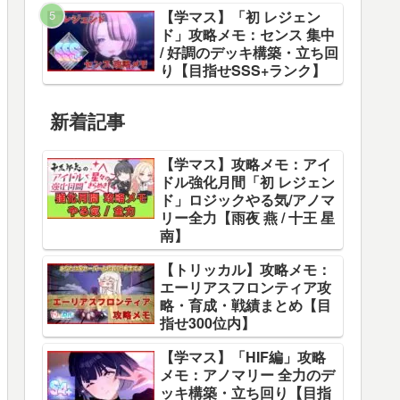
【学マス】「初 レジェン
ド」攻略メモ：センス 集中
/ 好調のデッキ構築・立ち回
り【目指せSSS+ランク】
新着記事
【学マス】攻略メモ：アイ
ドル強化月間「初 レジェン
ド」ロジックやる気/アノマ
リー全力【雨夜 燕 / 十王 星
南】
【トリッカル】攻略メモ：
エーリアスフロンティア攻
略・育成・戦績まとめ【目
指せ300位内】
【学マス】「HIF編」攻略
メモ：アノマリー 全力のデ
ッキ構築・立ち回り【目指