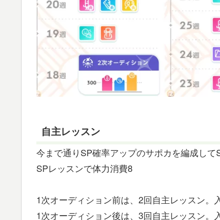
自主レッスン
今まで通りSP確率アップのサポカを編成して
SPレッスンで体力消費8
1次オーディション前は、2回自主レッスン。入
1次オーディション後は、3回自主レッスン。入