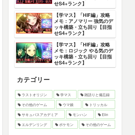
せS4+ランク】
【学マス】「HIF編」攻略
メモ：アノマリー 強気のデ
ッキ構築・立ち回り【目指
せS4+ランク】
【学マス】「HIF編」攻略
メモ：ロジック やる気のデ
ッキ構築・立ち回り【目指
せS4+ランク】
カテゴリー
ラストオリジン
学マス
雑語りと備忘録
その他のゲーム
ウマ娘
トリッカル
サキュバスアカデミア
モンハン
Elin
エルデンリング
ポケモン
その他のゲーム