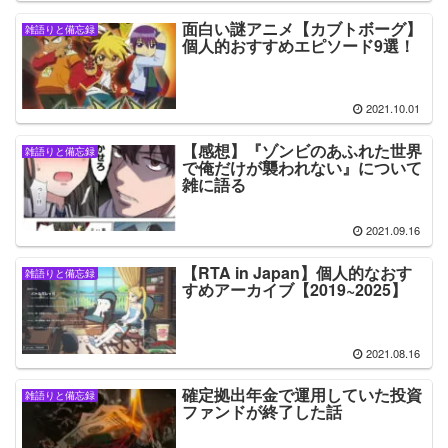
面白い謎アニメ【カブトボーグ】
雑語りと備忘録
個人的おすすめエピソード9選！
2021.10.01
【感想】『ゾンビのあふれた世界
雑語りと備忘録
で俺だけが襲われない』について
雑に語る
2021.09.16
【RTA in Japan】個人的なおす
雑語りと備忘録
すめアーカイブ【2019~2025】
2021.08.16
確定拠出年金で運用していた投資
雑語りと備忘録
ファンドが終了した話