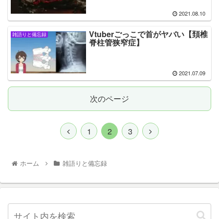
2021.08.10
Vtuberごっこで首がヤバい【頚椎
雑語りと備忘録
脊柱管狭窄症】
2021.07.09
次のページ
1
2
3
ホーム
雑語りと備忘録