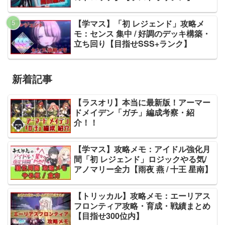
【学マス】「初 レジェンド」攻略メ
モ：センス 集中 / 好調のデッキ構築・
立ち回り【目指せSSS+ランク】
新着記事
【ラスオリ】本当に最新版！アーマー
ドメイデン「ガチ」編成考察・紹
介！！
【学マス】攻略メモ：アイドル強化月
間「初 レジェンド」ロジックやる気/
アノマリー全力【雨夜 燕 / 十王 星南】
【トリッカル】攻略メモ：エーリアス
フロンティア攻略・育成・戦績まとめ
【目指せ300位内】