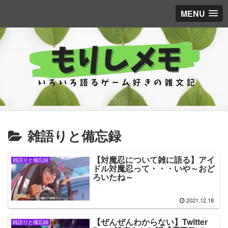
MENU
雑語りと備忘録
【対魔忍について雑に語る】アイ
雑語りと備忘録
ドル対魔忍って・・・いや～おど
ろいたね～
2021.12.18
【ぜんぜんわからない】Twitter
雑語りと備忘録