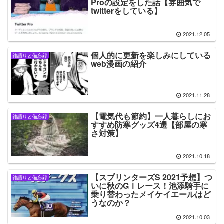
Proの設定をした話【雰囲気で
twitterをしている】
2021.12.05
個人的に更新を楽しみにしている
雑語りと備忘録
web漫画の紹介
2021.11.28
【電気代も節約】一人暮らしにお
雑語りと備忘録
すすめ防寒グッズ4選【部屋の寒
さ対策】
2021.10.18
【スプリンターズS 2021予想】つ
雑語りと備忘録
いに秋のGⅠレース！池添騎手に
乗り替わったメイケイエールはど
うなのか？
2021.10.03