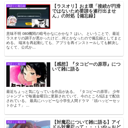
【ラスオリ】おま環「接続が円滑
雑語りと備忘録
ではないため要請を遂行出ませ
ん」の対処【備忘録】
意味不明 080機関の暗号かなにかかな？ はい。 ということで、最近
ラスオリの調子が悪かったけど…何とかなったので備忘録としてまと
める。 端末を再起動しても、アプリを再インストールしても解決し
なくて、公式か...
【感想】『タコピーの原罪』につ
雑語りと備忘録
いて雑に語る
最近ちょっと気になっている作品がある。 『タコピーの原罪』 少年
ジャンプ＋で毎週金曜日に更新されていて、今のところ5話まで配信
されている。 最高にハッピーな小学生人間ドラマ 「頭ハッピーセッ
トかよ？」 ...
【対魔忍について雑に語る】アイ
雑語りと備忘録
ドル対魔忍って・・・いや～おど