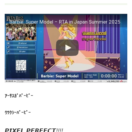
Barbie: Super Model – RTA in Japan Summer 2025
ｱｰｻｽｶﾞﾊﾞｰﾋﾞｰ
ｳﾂｸｼｰﾊﾞｰﾋﾞｰ
𝙋𝙄𝙓𝙀𝙇 𝙋𝙀𝙍𝙁𝙀𝘾𝙏
!!!!