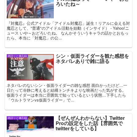
ろいたね～
『対魔忍』公式アイドル「アイドル対魔忍」誕生！リアルに会える対
魔忍として、"普通"のアイドル活動を始動（インサイド） - Yahoo!ニ
ュース いや～おどろいたね。 なんかそういうキャラの話かとおもっ
たら、本当に「対魔忍」の公...
シン・仮面ライダーを観た感想を
雑語りと備忘録
ネタバレありで雑に語る
ネタバレのないシン・仮面ライダーの雑な感想 面白かったけど…一
日たって冷静に考えると結構トンチキよりな映画だった気がする。
仮面ライダーは本当に雰囲気で知っているという状態…下手したら
「ウルトラマンvs仮面ライダー」で...
【ぜんぜんわからない】Twitter
雑語りと備忘録
Proの設定をした話【雰囲気で
twitterをしている】