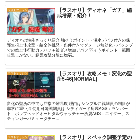
【ラスオリ】ディオネ「ガチ」編
ラストオリジン
成考察・紹介！
ディオネの性能ざっくり紹介 強そうポイント・浸水デバフ付きの保
護無視全体攻撃・敵全体挑発・条件付きでダメージ無効化・パッシブ
での敵全体行動力デバフ＋被ダメ増加デバフ 弱そうポイント・範囲
攻撃しかない。範囲攻撃分散に脆弱...
【ラスオリ】攻略メモ：変化の聖
ラストオリジン
所5-46[NORMAL]
変化の聖所の中でも屈指の難易度 理由はシンプルに戦闘員の制限が
非常に重い点 使用可能戦闘員は シティガード所属AGS：ランパー
ト、ポップヘッドオービタルウォッチャー所属AGS：エイダー、ス
ティンガーバミューダチー...
【ラスオリ】スペック調整予定の
ラストオリジン