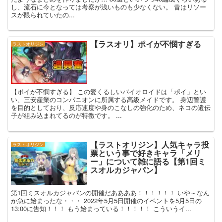
し、流石に今となっては考察が浅いものも少なくない。 昔はリソー
スが限られていたの...
【ラスオリ】ポイが不憫すぎる
ラストオリジン
【ポイが不憫すぎる】 この愛くるしいバイオロイドは「ポイ」とい
い、三安産業のコンパニオンに所属する高級メイドです。 身辺警護
を目的としており、反応速度や身のこなしの強化のため、ネコの遺伝
子が組み込まれてるのが特徴です。 ...
【ラストオリジン】人気キャラ投
ラストオリジン
票という事で好きキャラ「メリ
ー」について雑に語る【第1回ミ
スオルカジャパン】
第1回ミスオルカジャパンの開催だああああ！！！！！！ いや～なん
か急に始まったな・・・ 2022年5月5日開催のイベントを5月5日の
13:00に告知！！！ もう始まっている！！！！！ こういうイ...