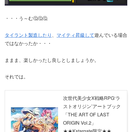
・・・う～む🤔🤔🤔
タイラント製造したり
、
マイティ昇級して
遊んでいる場合
ではなかったか・・・
ままま、楽しかったし良しとしましょうか。
それでは。
次世代美少女X戦略RPG‘ラ
ストオリジン’アートブック
「THE ART OF LAST
ORIGIN Vol.2」
★★Kstargate限定★★