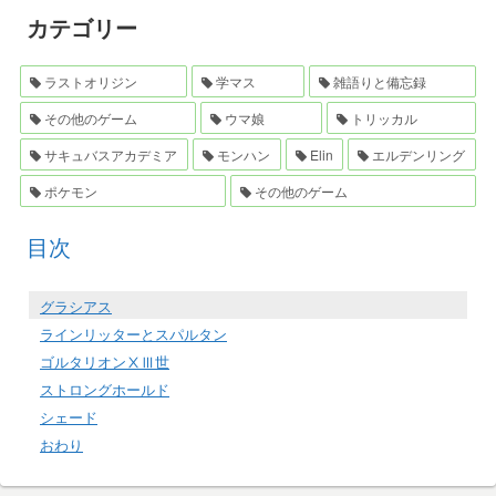
カテゴリー
ラストオリジン
学マス
雑語りと備忘録
その他のゲーム
ウマ娘
トリッカル
サキュバスアカデミア
モンハン
Elin
エルデンリング
ポケモン
その他のゲーム
目次
グラシアス
ラインリッターとスパルタン
ゴルタリオンⅩⅢ世
ストロングホールド
シェード
おわり