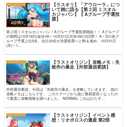
【ラスオリ】「アウローラ」につ
ラストオリジン
いて雑に語る【第２回 ミスオル
カジャパン】【 Aグループ予選投
票】
第２回ミスオルカジャパン！Aグループ予選投票開始！！ Aグループ
の期間は10月18日(金)9:00～10月21日(月)8:59の3日間！ A～Dの各グ
ループ予選上位5名、合計20名が決選投票へと駒を進め、10月31日
(木)～1...
【ラストオリジン】攻略メモ：失
ラストオリジン
敗作の暴走【外部通信要請】
外部通信要請、今回は「失敗作の暴走」を攻略していきます。 他の
攻略メモはこちらです。 このステージから急に難易度高くなったの
で素直に攻略情報を調べました。 NORMAL これはひたす...
【ラストオリジン】イベント感
ラストオリジン
想：リオボロスの遺産 第2部