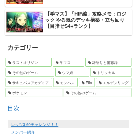
【学マス】「HIF編」攻略メモ：ロジ
ック やる気のデッキ構築・立ち回り
【目指せS4+ランク】
カテゴリー
ラストオリジン
学マス
雑語りと備忘録
その他のゲーム
ウマ娘
トリッカル
サキュバスアカデミア
モンハン
Elin
エルデンリング
ポケモン
その他のゲーム
目次
レッツ3-60チャレンジ！！
メンバー紹介