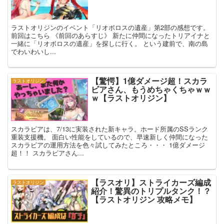
ラストオリジンのイベント「リオボロスの遺産」第2部の感想です。
前回はこちら 《前回のあらすじ》 新たに仲間になったトリアイナと
一緒に「リオボロスの遺産」を探しに行く。 という建前で、南の島
でわいわいし...
【驚愕】1億ダメージ超！スカラ
ラストオリジン
ビアさん、もうめちゃくちゃｗｗ
ｗ【ラストオリジン】
スカラビアは、7/13に実装された新キャラ。ホード所属のSSランク
重装支援機。 面白い性能をしているので、早速新しく仲間になった
スカラビアの運用方法を色々試してみたところ・・・ 1億ダメージ
超！！ スカラビアさん...
【ラスオリ】ストライカーズ編成
ラストオリジン
紹介！驚異のトリプルタンク！？
【ラストオリジン 攻略メモ】