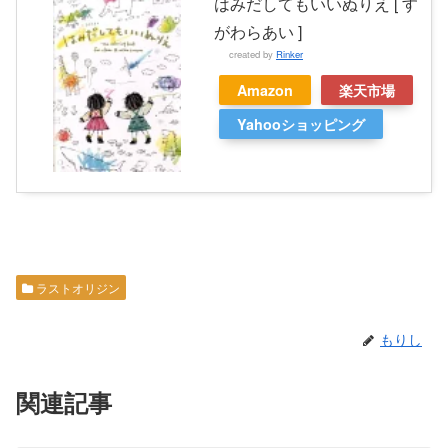
はみだしてもいいぬりえ [ す
がわらあい ]
created by
Rinker
Amazon
楽天市場
Yahooショッピング
ラストオリジン
もりし
関連記事