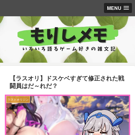
MENU
【ラスオリ】ドスケベすぎて修正された戦
闘員はだ～れだ？
ラストオリジン