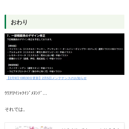
おわり
【2月9日10時30分更新】2月5日メンテナンスのお知らせ
ｳﾜｱ!ｱｲｼｬｦｲｼﾞﾒﾇﾝﾃﾞ…
それでは。