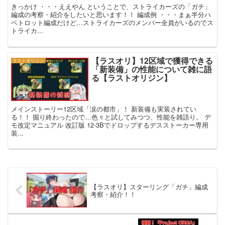
きっかけ ・・・ええやん ということで、ストライカーズの「ガチ」
編成の考察・紹介をしたいと思います！！ 編成例 ・・・まぁ半分ハ
ベトロット編成だけど…ストライカーズのメンバー全員がいるのでス
トライカ...
【ラスオリ】12区域で獲得できる
ラストオリジン
「新装備」の性能について雑に語
る【ラストオリジン】
メインストーリー12区域「涙の都市」！ 新装備も実装されてい
る！！ 掘り終わったので…色々と試してみつつ、性能を雑語り。 デ
モ改定マニュアル 改訂版 12-3Bでドロップするデスストーカー専用
装...
【ラスオリ】スターリング「ガチ」編成
考察・紹介！！