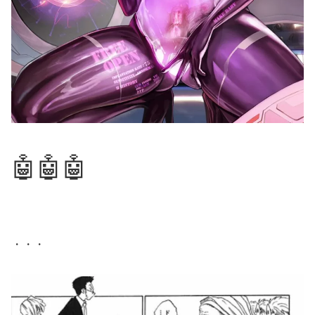
🤖🤖🤖
・・・