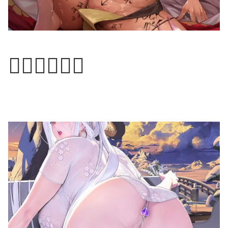
😵‍💫😵‍💫😵‍💫