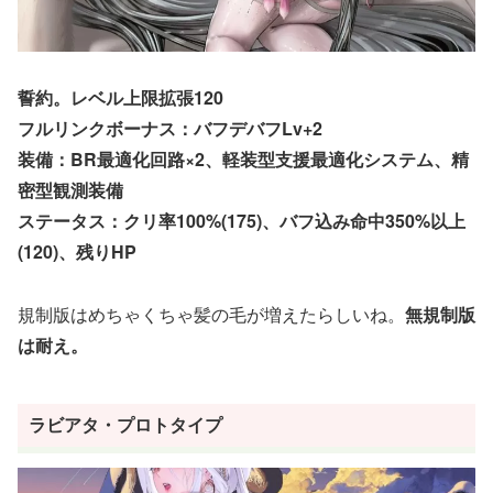
誓約。レベル上限拡張120
フルリンクボーナス：バフデバフLv+2
装備：BR最適化回路×2、
軽装型支援最適化システ
ム、精
密型観測装備
ステータス：クリ率100%(175)、バフ込み命中350%以上
(120)、残りHP
規制版はめちゃくちゃ髪の毛が増えたらしいね。
無規制版
は耐え。
ラビアタ・プロトタイプ