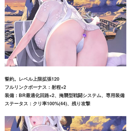
誓約。レベル上限拡張120
フルリンクボーナス：射程+2
装備：BR最適化回路×2、
掩襲型戦闘シス
テム、専用装備
ステータス：クリ率100%(44)、残り攻撃