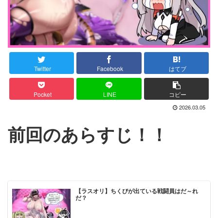
Twitter
Facebook
はてブ
Pocket
LINE
コピー
2026.03.05
前回のあらすじ！！
【ラスオリ】ちくびが出ている戦闘員はだ～れ
だ？