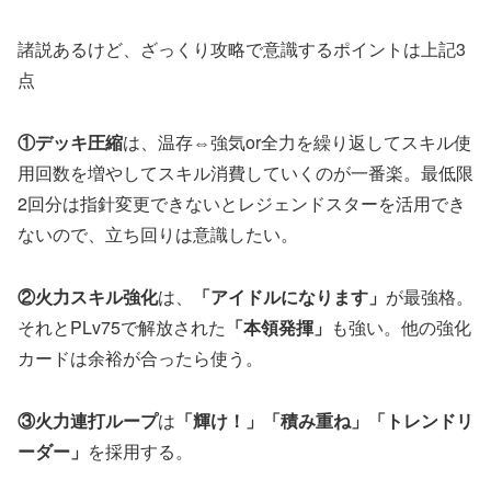
諸説あるけど、ざっくり攻略で意識するポイントは上記3
点
①デッキ圧縮
は、温存⇔強気or全力を繰り返してスキル使
用回数を増やしてスキル消費していくのが一番楽。最低限
2回分は指針変更できないとレジェンドスターを活用でき
ないので、立ち回りは意識したい。
②火力スキル強化
は、
「アイドルになります」
が最強格。
それとPLv75で解放された
「本領発揮」
も強い。他の強化
カードは余裕が合ったら使う。
③火力連打ループ
は
「輝け！」「積み重ね」
「トレンドリ
ーダー」
を採用する。