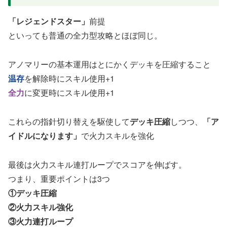
「レジェンドスター」
前提
といっても普通の全力型攻略とほぼ同じ。
アノマリーの基本運用はとにかくデッキを圧縮すること
温存
を解除時にスキル使用+1
全力
に変更時にスキル使用+1
これらの指針切り替えを駆使して
デッキ圧縮
しつつ、
「ア
イドルになります」
で火力スキルを強化
最後は火力スキル連打ループでスコアを伸ばす。
つまり、重要ポイントは3つ
①デッキ圧縮
②火力スキル強化
③火力連打ループ