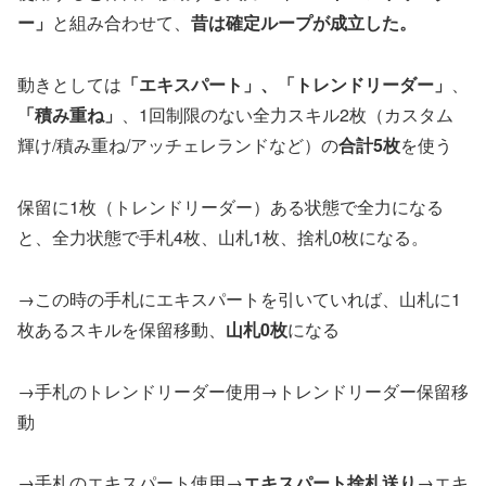
ー」
と組み合わせて、
昔は確定ループが成立した。
動きとしては
「エキスパート」、「トレンドリーダー」
、
「積み重ね」
、1回制限のない全力スキル2枚（カスタム
輝け/積み重ね/アッチェレランドなど）の
合計5枚
を使う
保留に1枚（トレンドリーダー）ある状態で全力になる
と、全力状態で手札4枚、山札1枚、捨札0枚になる。
→この時の手札にエキスパートを引いていれば、山札に1
枚あるスキルを保留移動、
山札0枚
になる
→手札のトレンドリーダー使用→トレンドリーダー保留移
動
→手札のエキスパート使用→
エキスパート捨札送り
→エキ