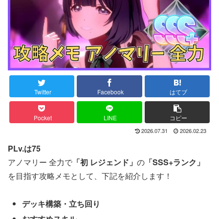
Twitter
Facebook
はてブ
Pocket
LINE
コピー
2026.07.31
2026.02.23
PLv.は75
アノマリー 全力で
「初 レジェンド」
の
「SSS+ランク」
を目指す攻略メモとして、下記を紹介します！
デッキ構築・立ち回り
おすすめスキル