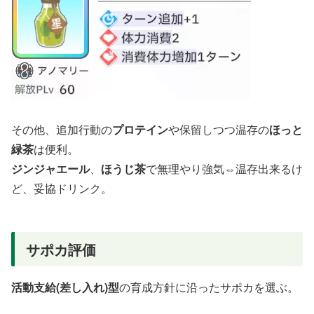
その他、追加行動の
プロテイン
や保留しつつ温存の
ほっと
緑茶
は便利。
ジンジャエール
、
ほうじ茶
で無理やり強気⇔温存出来るけ
ど、妥協ドリンク。
サポカ評価
活動支給(差し入れ)型
の育成方針に沿ったサポカを選ぶ。