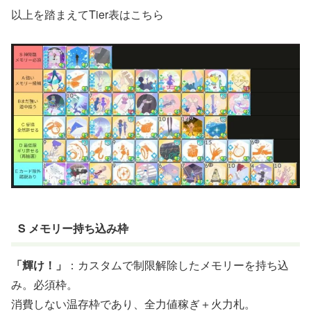
以上を踏まえてTier表はこちら
S メモリー持ち込み枠
「輝け！」
：カスタムで制限解除したメモリーを持ち込
み。必須枠。
消費しない温存枠であり、全力値稼ぎ＋火力札。