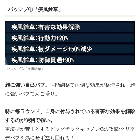
パッシブ①「疾風鈴草」
パッシブ①「疾風鈴草」
雑に強い自己バフ
。性能調整で面倒な効果が整理され、雑
に強いバフてんこ盛り。
特に毎ラウンド、自身に付与されている有害な効果を解除
するのが便利で強い。
重装型が苦手とするビッグチックキャノンGの攻撃/クリ率
デバフを気にせず立ち回れる！