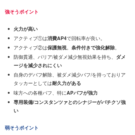
強そうポイント
火力が高い
アクティブ①は
消費AP4
で回転率が良い。
アクティブ②は
保護無視
。
条件付きで強化解除
。
防御貫通、バリア/被ダメ減少無視効果を持ち、
ダメ
ージを減少されにくい
自身のデバフ解除、被ダメ減少バフ/を持っておりア
タッカーとしては
耐久力がある
味方への各種バフ、特に
APバフが強力
専用装備/コンスタンツァとのシナジーがバチクソ強
い
弱そうポイント