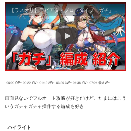
【ラスオリ】ラビアタ・プロトタイプ「ガチ」編成 紹介！！【変化の聖所3-60攻略：ラビアタ/コンスタンツァ/レオナ/メルト/シデン】
00:00 OP~ 00:22 1W~ 01:12 2W~ 03:20 3W~ 04:38 4W~ 07:24 最終W~
画面見ないでフルオート攻略が好きだけど、たまにはこう
いうガチャガチャ操作する編成も好き
ハイライト