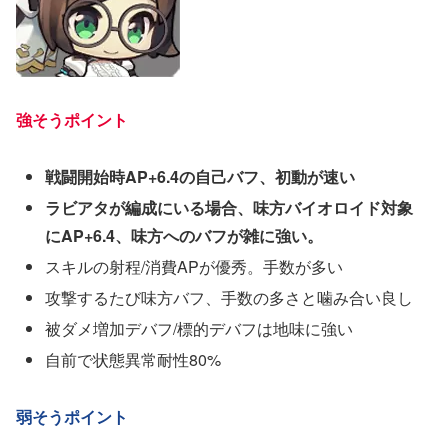
強そうポイント
戦闘開始時AP+6.4の自己バフ、初動が速い
ラビアタが編成にいる場合、味方バイオロイド対象
にAP+6.4、味方へのバフが雑に強い。
スキルの射程/消費APが優秀。手数が多い
攻撃するたび味方バフ、手数の多さと噛み合い良し
被ダメ増加デバフ/標的デバフは地味に強い
自前で状態異常耐性80%
弱そうポイント