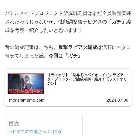
バトルメイドプロジェクト所属戦闘員はまだ全員調整実装
されたわけじゃないが、性能調整後ラビアタの
「ガチ」
編
成を考察・紹介したいと思います！
昔の編成記事はこちら。
反撃ラビアタ編成
は流石にネタに
寄せてしまった感。
今回は「ガチ」
【ラスオリ】「世界初のバイオロイド」ラビア
タ・プロトタイプ編成考察・紹介！【ラストオリ
ジン】
morishimemo.com
2024.07.30
目次
ラビアタの性能ざっくり紹介