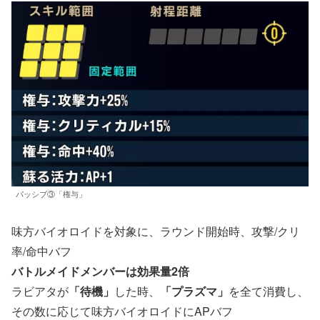
パッシブ③「権与」
味方バイオロイドを対象に、ラウンド開始時、攻撃/クリ
率/命中バフ
バトルメイドメンバーは効果量2倍
ラビアタが
「待機」
した時、
「プラズマ」
を全て消費し、
その数に応じて味方バイオロイドにAPバフ