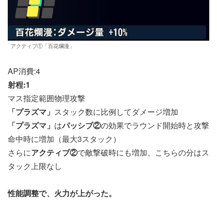
アクティブ①「百花爛漫」
AP消費:4
射程:1
マス指定範囲物理攻撃
「プラズマ」
スタック数に比例してダメージ増加
「プラズマ」
は
パッシブ②
の効果でラウンド開始時と攻撃
命中時に増加（最大3スタック）
さらに
アクティブ②
で敵撃破時にも増加、こちらの分はス
タック上限なし
性能調整で、火力が上がった。