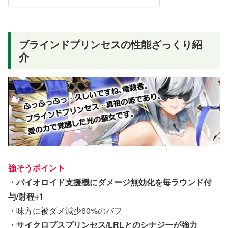
ブラインドプリンセスの性能ざっくり紹
介
強そうポイント
・バイオロイド支援機にダメージ無効化を毎ラウンド付
与/射程+1
・味方に被ダメ減少60%のバフ
・サイクロプスプリンセス/LRLとのシナジーが強力