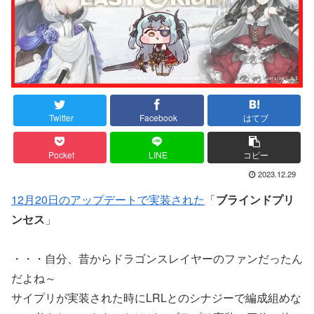
Twitter
Facebook
はてブ
Pocket
LINE
コピー
2023.12.29
12月20日のアップデートで実装された
「
ブラインドプリ
ンセス
」
・・・自分、昔からドラゴンスレイヤーのファンだったん
だよね～
サイプリが実装された時にLRLとのシナジーで編成組めな