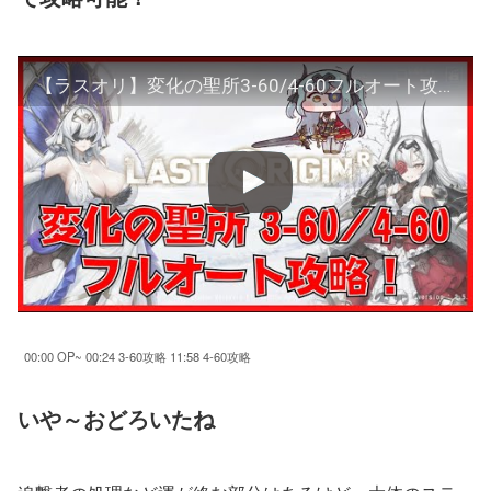
【ラスオリ】変化の聖所3-60/4-60フルオート攻略 NORMAL 真祖編成【ガチ編成】ブラインドプリンセス/サイクロプスプリンセス/LRL/マイティR/セレスティア
00:00 OP~ 00:24 3-60攻略 11:58 4-60攻略
いや～おどろいたね