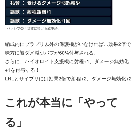
パッシブ②「英雄に捧げる叙事詩」
編成内にブラプリ以外の保護機がいなければ…効果2倍で
味方に被ダメ減少バフが60%付与される。
さらに、バイオロイド支援機に射程+1、ダメージ無効化
+1を付与する！
LRLとサイプリには効果2倍で射程+2、ダメージ無効化+2
これが本当に「やって
る」