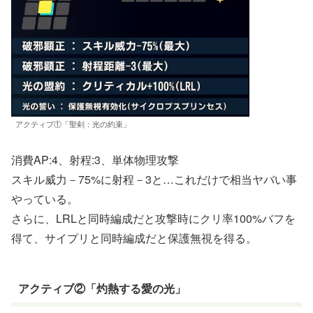
アクティブ①「聖剣：光の約束」
消費AP:4、射程:3、単体物理攻撃
スキル威力－75%に射程－3と…これだけで相当ヤバい事
やっている。
さらに、LRLと同時編成だと攻撃時にクリ率100%バフを
得て、サイプリと同時編成だと保護無視を得る。
アクティブ②「灼熱する愛の光」