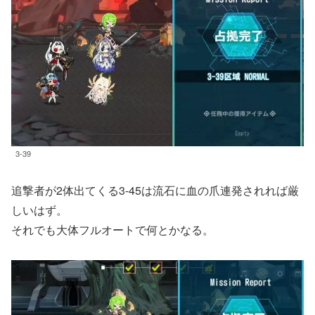
3-39
追撃者が2体出てくる3-45は流石に血の爪連発されれば厳
しいはず。
それでも大体フルオートで何とかなる。