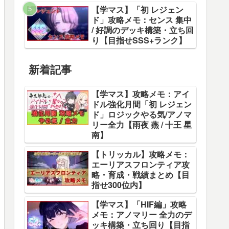
【学マス】「初 レジェン
ド」攻略メモ：センス 集中
/ 好調のデッキ構築・立ち回
り【目指せSSS+ランク】
新着記事
【学マス】攻略メモ：アイ
ドル強化月間「初 レジェン
ド」ロジックやる気/アノマ
リー全力【雨夜 燕 / 十王 星
南】
【トリッカル】攻略メモ：
エーリアスフロンティア攻
略・育成・戦績まとめ【目
指せ300位内】
【学マス】「HIF編」攻略
メモ：アノマリー 全力のデ
ッキ構築・立ち回り【目指