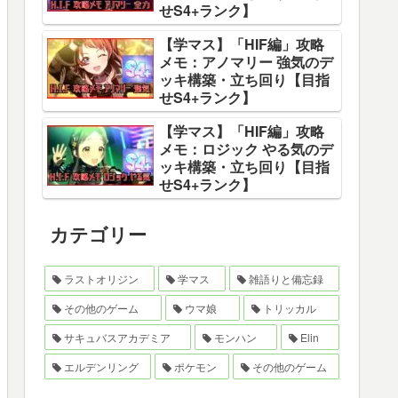
せS4+ランク】
【学マス】「HIF編」攻略
メモ：アノマリー 強気のデ
ッキ構築・立ち回り【目指
せS4+ランク】
【学マス】「HIF編」攻略
メモ：ロジック やる気のデ
ッキ構築・立ち回り【目指
せS4+ランク】
カテゴリー
ラストオリジン
学マス
雑語りと備忘録
その他のゲーム
ウマ娘
トリッカル
サキュバスアカデミア
モンハン
Elin
エルデンリング
ポケモン
その他のゲーム