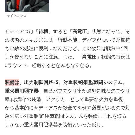
サイクロプス
サディアスは「
待機
」すると「
高電圧
」状態になって、そ
の状態のスキル①には「
行動不能
」デバフがついて反撃持
ちの敵の処理に便利…なんだけど、この効果は戦闘中1回
しか使えないことに注意。また、「
高電圧
」状態の持続は
3ラウンド、経過するとなんもなくなる。
装備は
、出力制御回路×2、対重装/軽装型戦闘システム、
重火器用照準器
。自己バフでクリ率が過剰気味なのでクリ
率↓攻撃↑の装備、アタッカーとして重要な火力を重視、
かつ基本的にサディアスが敵全てを倒す必要があるので対
象の広い対重装/軽装型戦闘システムを装備、これを頼る
しかない重火器用照準器を装備といった感じ。