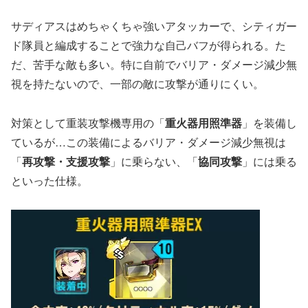
サディアスはめちゃくちゃ強いアタッカーで、シティガー
ド隊員と編成することで強力な自己バフが得られる。た
だ、苦手な敵も多い。特に自前でバリア・ダメージ減少無
視を持たないので、一部の敵に攻撃が通りにくい。
対策として重装攻撃機専用の「
重火器用照準器
」を装備し
ているが…この装備によるバリア・ダメージ減少無視は
「
再攻撃・支援攻撃
」に乗らない、「
協同攻撃
」には乗る
といった仕様。