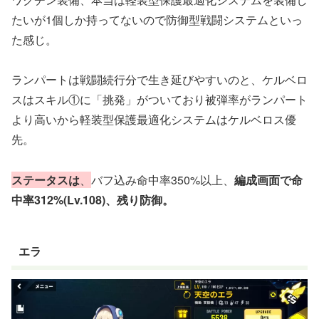
たいが1個しか持ってないので防御型戦闘システムといっ
た感じ。
ランパートは戦闘続行分で生き延びやすいのと、ケルベロ
スはスキル①に「挑発」がついており被弾率がランパート
より高いから軽装型保護最適化システムはケルベロス優
先。
ステータスは
、
バフ込み命中率350%以上、
編成画面で命
中率312%(Lv.108)、残り防御。
エラ