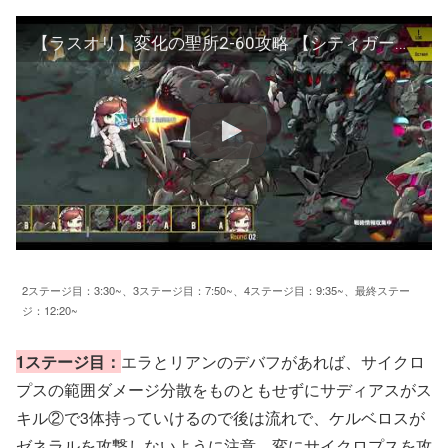
【ラスオリ】変化の聖所2-60攻略 【シティガード編成】【電気属性編成】：サディアス、リアン、ケルベロス、ランパート、エラ
2ステージ目：3:30~、3ステージ目：7:50~、4ステージ目：9:35~、最終ステー
ジ：12:20~
1ステージ目：
エラとリアンのデバフがあれば、サイクロ
プスの範囲ダメージ分散をものともせずにサディアスがス
キル②で3体持っていけるので後は流れで、ケルベロスが
ゼネラルを攻撃しないように注意。変にサイクロプスを攻