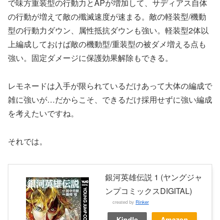
で味方重装型の行動力とAPが増加して、サディアス自体
の行動が増えて敵の殲滅速度が速まる。敵の軽装型/機動
型の行動力ダウン、属性抵抗ダウンも強い。軽装型2体以
上編成しておけば敵の機動型/重装型の被ダメ増える点も
強い。固定ダメージに保護効果解除もできる。
レモネードは入手が限られているだけあって大体の編成で
雑に強いが…だからこそ、できるだけ採用せずに強い編成
を考えたいですね。
それでは。
銀河英雄伝説 1 (ヤングジャ
ンプコミックスDIGITAL)
created by
Rinker
Kindle
Amazon