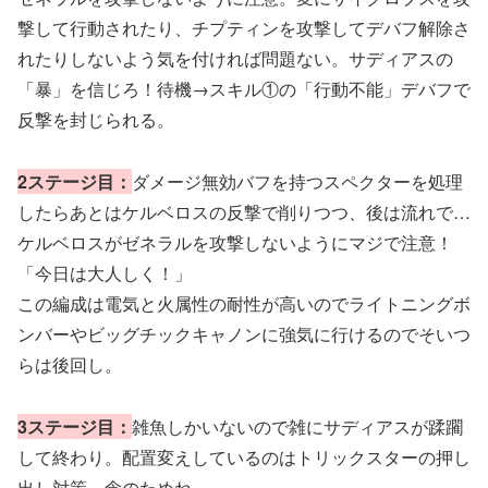
撃して行動されたり、チプティンを攻撃してデバフ解除さ
れたりしないよう気を付ければ問題ない。サディアスの
「暴」を信じろ！待機→スキル①の「行動不能」デバフで
反撃を封じられる。
2ステージ目：
ダメージ無効バフを持つスペクターを処理
したらあとはケルベロスの反撃で削りつつ、後は流れで…
ケルベロスがゼネラルを攻撃しないようにマジで注意！
「今日は大人しく！」
この編成は電気と火属性の耐性が高いのでライトニングボ
ンバーやビッグチックキャノンに強気に行けるのでそいつ
らは後回し。
3ステージ目：
雑魚しかいないので雑にサディアスが蹂躙
して終わり。配置変えしているのはトリックスターの押し
出し対策。念のためね。