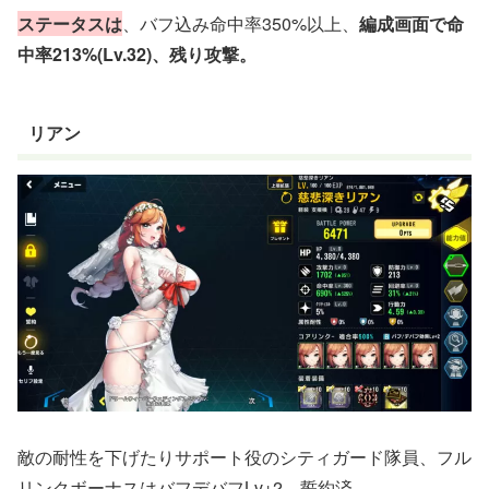
ステータスは
、バフ込み命中率350%以上、
編成画面で命
中率213%(Lv.32)、残り攻撃。
リアン
敵の耐性を下げたりサポート役のシティガード隊員、フル
リンクボーナスはバフデバフLv+2、誓約済。