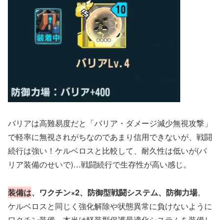
バリアは高難易度だと「バリア・ダメージ減少無視攻撃」
で軽率に無視されがちなのであまり信用できないが、戦闘
続行は強い！ケルベロスと比較して、耐久性は低いが(バ
リア装備のせいで)…戦闘続行で生存性が高い感じ。
装備は
、ワクチン×2、防御型戦闘システム、防御力場
。
ケルベロスと同じく強化解除や状態異常に負けないように
ワクチン装備、本当は軽装型保護最適化システムを装備し