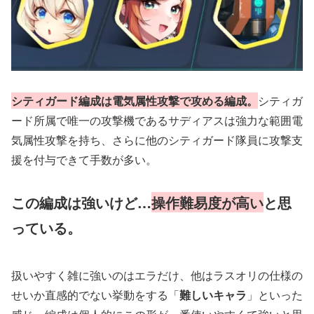
シティガード編成は電気属性攻撃で攻める編成。
シティガ
ード所属で唯一の攻撃機であるサディアスは強力な範囲電
気属性攻撃を持ち、さらに他のシティガード隊員に攻撃支
援を付与できて手数が多い。
この編成は強いけど…
操作難易度が高い
と思
っている。
扱いやすく雑に強いのはエラだけ、他はラスオリの仕様の
せいか直感的でない挙動をする「
難しいキャラ
」といった