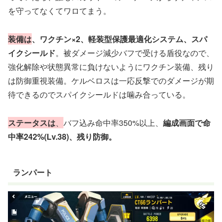
を守ってなくてワロてまう。
装備は
、ワクチン×2、軽装型保護最適化システム、スパ
イクシールド
。被ダメージ減少バフで受ける盾役なので、
強化解除や状態異常に負けないようにワクチン装備、残り
は防御重視装備。ケルベロスは一応反撃でのダメージが期
待できるのでスパイクシールドは噛み合っている。
ステータスは
、
バフ込み命中率350%以上、
編成画面で命
中率242%(Lv.38)、残り防御。
ランパート