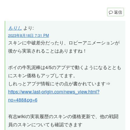
返信
もりし
より:
2023年8月18日 7:31 PM
スキンに中破差分だったり、ロビーアニメーションが
後から実装されることはありますね！
ポイの牛乳泥棒は4/5のアプデで動くようになるととも
にスキン価格もアップしてます。
しれっとアプデ情報にその点が書かれています⇒
https://www.last-origin.com/news_view.html?
no=488&pg=6
有志wikiの実装履歴のスキンの価格更新で、他の戦闘
員のスキンについても確認できます