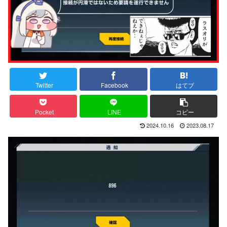
Twitter
Facebook
はてブ
Pocket
LINE
コピー
2024.10.16
2023.08.17