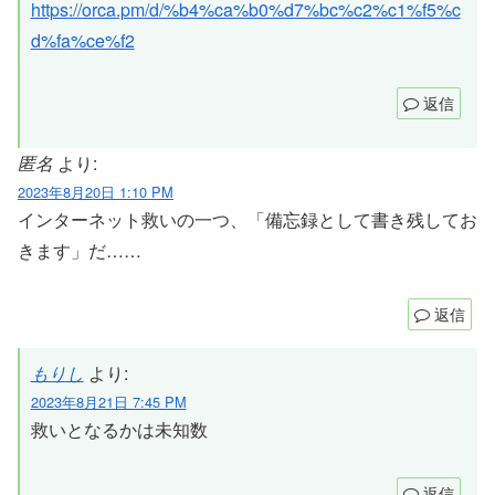
https://orca.pm/d/%b4%ca%b0%d7%bc%c2%c1%f5%c
d%fa%ce%f2
返信
匿名
より:
2023年8月20日 1:10 PM
インターネット救いの一つ、「備忘録として書き残してお
きます」だ……
返信
もりし
より:
2023年8月21日 7:45 PM
救いとなるかは未知数
返信