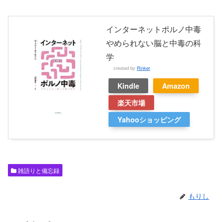
インターネットポルノ中毒
やめられない脳と中毒の科
学
created by
Rinker
Kindle
Amazon
楽天市場
Yahooショッピング
雑語りと備忘録
もりし