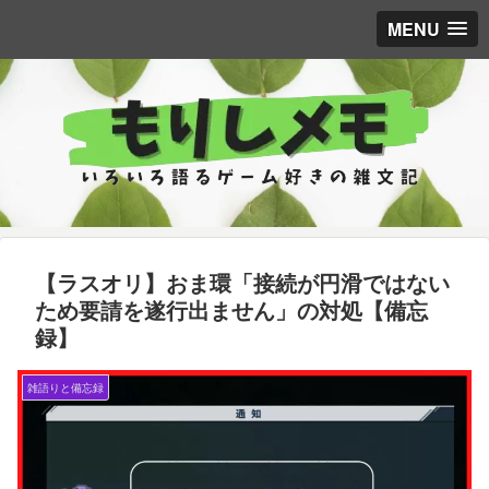
MENU
【ラスオリ】おま環「接続が円滑ではない
ため要請を遂行出ません」の対処【備忘
録】
雑語りと備忘録