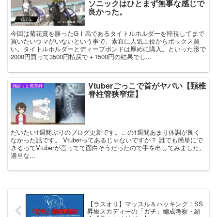
ソニックはひとまず無事な感じで
良かった。
今回は菊花賞を勝ったGⅠ馬であるタイトルホルダーを軽視してまで
買いたいウマがいないという事で、素直に人気上位からボックス買
い。タイトルホルダーとディープボンドは厚めに購入。といった形で
2000円買って3500円払戻で＋1500円の結果でし...
Vtuberごっこで首がヤバい【頚椎
雑語りと備忘録
脊柱管狭窄症】
だいたい1週間ぶりのブログ更新です。この1週間あまり体調が良く
なかった話です。 Vtuberってあるじゃないですか？ 誰でも簡単にで
きるってVtuberが言ってて面白そうだったので手を出してみました。
適当な...
【ラスオリ】マッスル＆ハッキング！SS
昇級スカディーの「ガチ」編成考察・紹