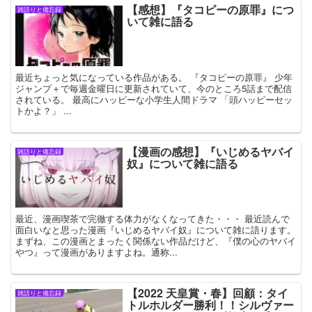
【感想】『タコピーの原罪』につ
雑語りと備忘録
いて雑に語る
最近ちょっと気になっている作品がある。 『タコピーの原罪』 少年
ジャンプ＋で毎週金曜日に更新されていて、今のところ5話まで配信
されている。 最高にハッピーな小学生人間ドラマ 「頭ハッピーセッ
トかよ？」 ...
【漫画の感想】『いじめるヤバイ
雑語りと備忘録
奴』について雑に語る
最近、漫画喫茶で完徹する体力がなくなってきた・・・ 最近読んで
面白いなと思った漫画『いじめるヤバイ奴』について雑に語ります。
まずね、この漫画とまったく関係ない作品だけど、『僕の心のヤバイ
やつ』って漫画がありますよね。通称...
【2022 天皇賞・春】回顧：タイ
雑語りと備忘録
トルホルダー勝利！！シルヴァー