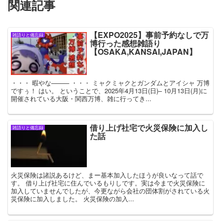
関連記事
【EXPO2025】事前予約なしで万
雑語りと備忘録
博行った感想雑語り
【OSAKA,KANSAI,JAPAN】
・・・ 暇やな──── ・・・ ミャクミャクとガンダムとアイシャ 万博
ですぅ！ はい。 ということで、2025年4月13日(日)– 10月13日(月)に
開催されている大阪・関西万博、雑に行ってき...
借り上げ社宅で火災保険に加入し
雑語りと備忘録
た話
火災保険は諸説あるけど、まー基本加入したほうが良いなって話で
す。 借り上げ社宅に住んでいるもりしです。実は今まで火災保険に
加入していませんでしたが、今更ながら会社の団体割がされている火
災保険に加入しました。 火災保険の加入...