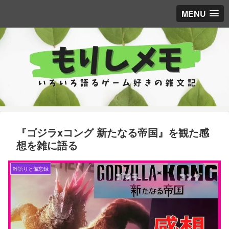
MENU
『ゴジラxコング 新たなる帝国』を観た感
想を雑に語る
雑語りと備忘録