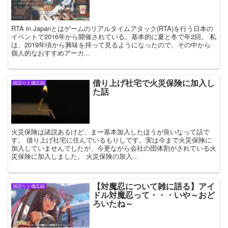
RTA in Japanとはゲームのリアルタイムアタック(RTA)を行う日本の
イベントで2016年から開催されている。基本的に夏と冬で年2回。 私
は、2019年頃から興味を持って見るようになったので、その中から
個人的なおすすめアーカ...
借り上げ社宅で火災保険に加入し
雑語りと備忘録
た話
火災保険は諸説あるけど、まー基本加入したほうが良いなって話で
す。 借り上げ社宅に住んでいるもりしです。実は今まで火災保険に
加入していませんでしたが、今更ながら会社の団体割がされている火
災保険に加入しました。 火災保険の加入...
【対魔忍について雑に語る】アイ
雑語りと備忘録
ドル対魔忍って・・・いや～おど
ろいたね～