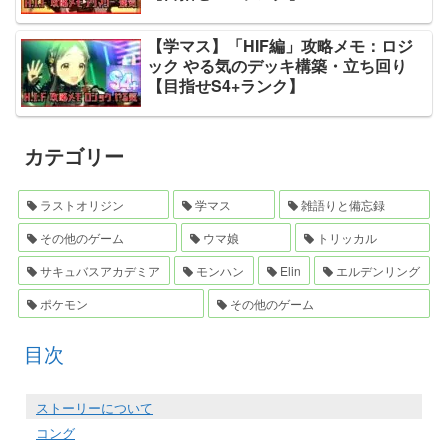
【学マス】「HIF編」攻略メモ：ロジ
ック やる気のデッキ構築・立ち回り
【目指せS4+ランク】
カテゴリー
ラストオリジン
学マス
雑語りと備忘録
その他のゲーム
ウマ娘
トリッカル
サキュバスアカデミア
モンハン
Elin
エルデンリング
ポケモン
その他のゲーム
目次
ストーリーについて
コング