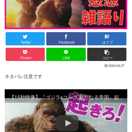
Twitter
Facebook
はてブ
Pocket
LINE
コピー
2024.04.27
ネタバレ注意です
【15秒映像】『ゴジラxコング 新たなる帝国』起きろ！編＜大ヒット上映中＞