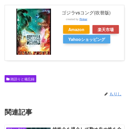
ゴジラvsコング(吹替版)
created by
Rinker
Amazon
楽天市場
Yahooショッピング
雑語りと備忘録
もりし
関連記事