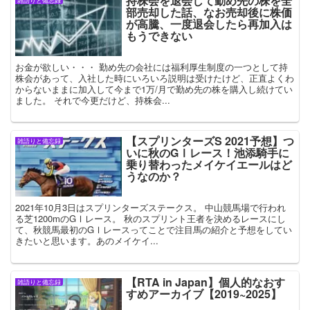
持株会を退会して勤め先の株を全
雑語りと備忘録
部売却した話、なお売却後に株価
が高騰、一度退会したら再加入は
もうできない
お金が欲しい・・・ 勤め先の会社には福利厚生制度の一つとして持
株会があって、入社した時にいろいろ説明は受けたけど、正直よくわ
からないままに加入して今まで1万/月で勤め先の株を購入し続けてい
ました。 それで今更だけど、持株会...
【スプリンターズS 2021予想】つ
雑語りと備忘録
いに秋のGⅠレース！池添騎手に
乗り替わったメイケイエールはど
うなのか？
2021年10月3日はスプリンターズステークス。 中山競馬場で行われ
る芝1200mのGⅠレース。 秋のスプリント王者を決めるレースにし
て、秋競馬最初のGⅠレースってことで注目馬の紹介と予想をしてい
きたいと思います。あのメイケイ...
【RTA in Japan】個人的なおす
雑語りと備忘録
すめアーカイブ【2019~2025】