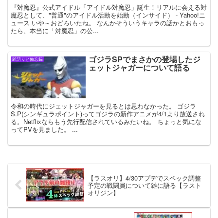
『対魔忍』公式アイドル「アイドル対魔忍」誕生！リアルに会える対
魔忍として、"普通"のアイドル活動を始動（インサイド） - Yahoo!ニ
ュース いや～おどろいたね。 なんかそういうキャラの話かとおもっ
たら、本当に「対魔忍」の公...
ゴジラSPでまさかの登場したジ
雑語りと備忘録
ェットジャガーについて語る
令和の時代にジェットジャガーを見るとは思わなかった。 ゴジラ
S.P(シンギュラポイント)ってゴジラの新作アニメが4/1より放送され
る。Netflixならもう先行配信されているみたいね。 ちょっと気にな
ってPVを見ました。 ...
【ラスオリ】4/30アプデでスペック調整
予定の戦闘員について雑に語る【ラスト
オリジン】