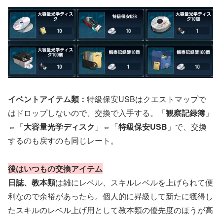
イベントアイテム類：
特級保安USBはクエストマップで
はドロップしないので、交換で入手する。「
観察記録簿
」
⇔「
大容量光学ディスク
」⇔「
特級保安USB
」で、交換
するのも戻すのも同じレート。
後はいつもの交換アイテム
日誌、教本類
は雑にレベル、スキルレベルを上げられて便
利なので余裕があったら。個人的に昇級して新たに獲得し
たスキルのレベル上げ用として教本類の優先度のほうが高