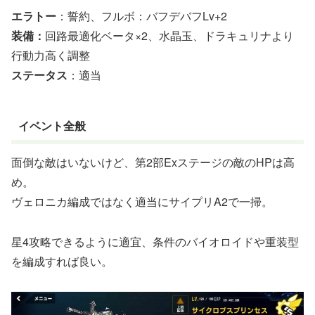
エラトー
：誓約、フルボ：バフデバフLv+2
装備：
回路最適化ベータ×2、水晶玉、ドラキュリナより
行動力高く調整
ステータス
：適当
イベント全般
面倒な敵はいないけど、第2部Exステージの敵のHPは高
め。
ヴェロニカ編成ではなく適当にサイプリA2で一掃。
星4攻略できるように適宜、条件のバイオロイドや重装型
を編成すれば良い。