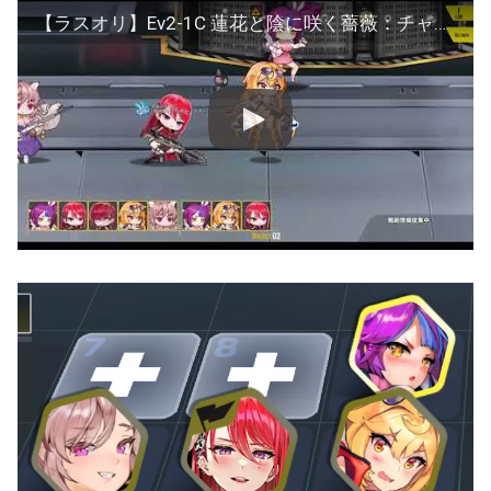
【ラスオリ】Ev2-1C 蓮花と陰に咲く薔薇：チャレンジステージ攻略/紅蓮/ピント/ブルガサリ/ミホ