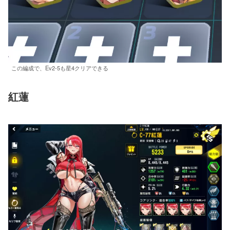
この編成で、Ev2-5も星4クリアできる
紅蓮