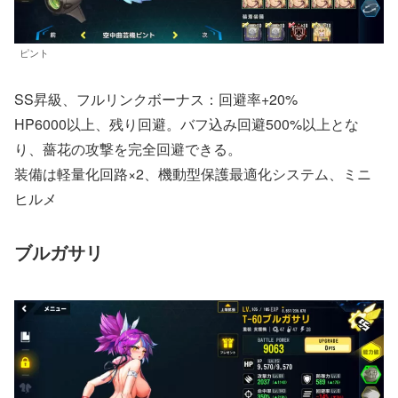
ピント
SS昇級、フルリンクボーナス：回避率+20%
HP6000以上、残り回避。バフ込み回避500%以上とな
り、薔花の攻撃を完全回避できる。
装備は軽量化回路×2、機動型保護最適化システム、ミニ
ヒルメ
ブルガサリ