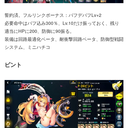
誓約済。フルリンクボーナス：バフデバフLv+2
必要命中はバフ込み300％、Lv.10だけ振っておく、残り
適当にHPに200、防御に90振る。
装備は回路最適化ベータ、耐衝撃回路ベータ、防御型戦闘
システム、ミニハチコ
ピント