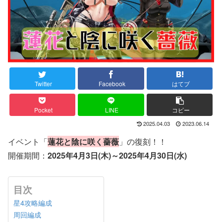
Twitter
Facebook
はてブ
Pocket
LINE
コピー
2025.04.03
2023.06.14
イベント「
蓮花と陰に咲く薔薇
」の復刻！！
開催期間：
2025年4月3日(木)～2025年4月30日(水)
目次
星4攻略編成
周回編成