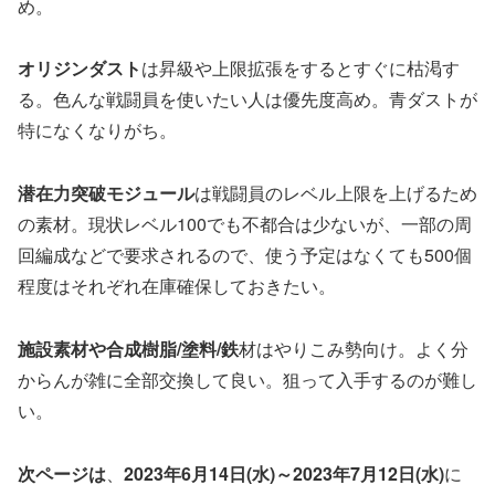
め。
オリジンダスト
は昇級や上限拡張をするとすぐに枯渇す
る。色んな戦闘員を使いたい人は優先度高め。青ダストが
特になくなりがち。
潜在力突破モジュール
は戦闘員のレベル上限を上げるため
の素材。現状レベル100でも不都合は少ないが、一部の周
回編成などで要求されるので、使う予定はなくても500個
程度はそれぞれ在庫確保しておきたい。
施設素材や合成樹脂/塗料/鉄
材はやりこみ勢向け。よく分
からんが雑に全部交換して良い。狙って入手するのが難し
い。
次ページは
、
2023年6月14日(水)～2023年7月12日(水)
に