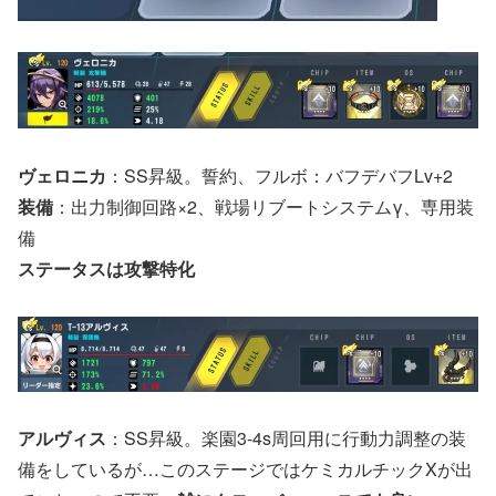
ヴェロニカ
：SS昇級。誓約、フルボ：バフデバフLv+2
装備
：出力制御回路×2、戦場リブートシステムγ、専用装
備
ステータスは攻撃特化
アルヴィス
：SS昇級。楽園3-4s周回用に行動力調整の装
備をしているが…このステージではケミカルチックXが出