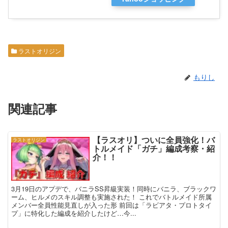
ラストオリジン
もりし
関連記事
【ラスオリ】ついに全員強化！バ
ラストオリジン
トルメイド「ガチ」編成考察・紹
介！！
3月19日のアプデで、バニラSS昇級実装！同時にバニラ、ブラックワ
ーム、ヒルメのスキル調整も実施された！ これでバトルメイド所属
メンバー全員性能見直しが入った形 前回は「ラビアタ・プロトタイ
プ」に特化した編成を紹介したけど…今...