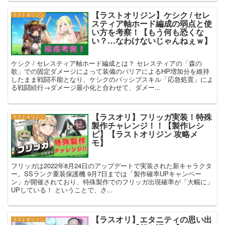
【ラストオリジン】ケシク / セレ
ラストオリジン
スティア軸ホード編成の弱点と使
い方を考察！【もう何も恐くな
い？…なわけないじゃんねぇｗ】
ケシク / セレスティア軸ホード編成とは？ セレスティアの「森の
歌」での固定ダメージによって装備のバリアによるHP増加分を維持
したまま戦闘不能となり、ケシクのパッシブスキル「応急処置」によ
る戦闘続行→ダメージ最小化と合わせて、ダメー...
【ラスオリ】フリッガ実装！特殊
ラストオリジン
製作チャレンジ！！【製作レシ
ピ】【ラストオリジン 攻略メ
モ】
フリッガは2022年8月24日のアップデートで実装された新キャラクタ
ー。SSランク重装保護機 9月7日までは「製作確率UPキャンペー
ン」が開催されており、特殊製作でのフリッガ出現確率が「大幅に」
UPしている！ ということで、さ...
【ラスオリ】エタニティの思い出
ラストオリジン