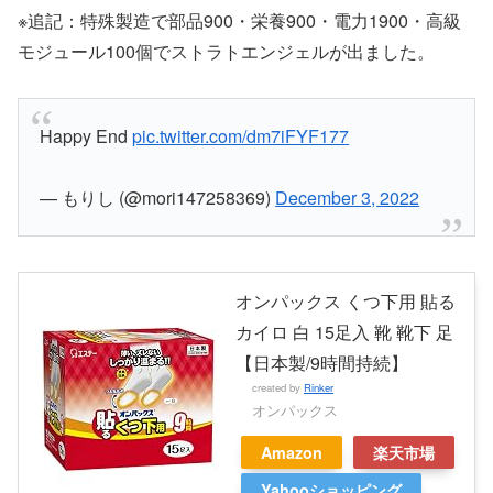
※追記：特殊製造で部品900・栄養900・電力1900・高級
モジュール100個でストラトエンジェルが出ました。
Happy End
pic.twitter.com/dm7iFYF177
— もりし (@mori147258369)
December 3, 2022
オンパックス くつ下用 貼る
カイロ 白 15足入 靴 靴下 足
【日本製/9時間持続】
created by
Rinker
オンパックス
Amazon
楽天市場
Yahooショッピング