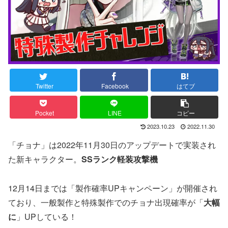
Twitter
Facebook
はてブ
Pocket
LINE
コピー
2023.10.23
2022.11.30
「チョナ」は2022年11月30日のアップデートで実装され
た新キャラクター。
SSランク軽装攻撃機
12月14日までは「製作確率UPキャンペーン」が開催され
ており、一般製作と特殊製作でのチョナ出現確率が「
大幅
に
」UPしている！