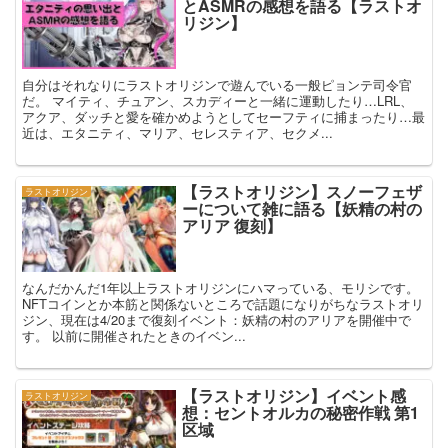
とASMRの感想を語る【ラストオ
リジン】
自分はそれなりにラストオリジンで遊んでいる一般ピョンテ司令官
だ。 マイティ、チュアン、スカディーと一緒に運動したり…LRL、
アクア、ダッチと愛を確かめようとしてセーフティに捕まったり…最
近は、エタニティ、マリア、セレスティア、セクメ...
【ラストオリジン】スノーフェザ
ラストオリジン
ーについて雑に語る【妖精の村の
アリア 復刻】
なんだかんだ1年以上ラストオリジンにハマっている、モリシです。
NFTコインとか本筋と関係ないところで話題になりがちなラストオリ
ジン、現在は4/20まで復刻イベント：妖精の村のアリアを開催中で
す。 以前に開催されたときのイベン...
【ラストオリジン】イベント感
ラストオリジン
想：セントオルカの秘密作戦 第1
区域