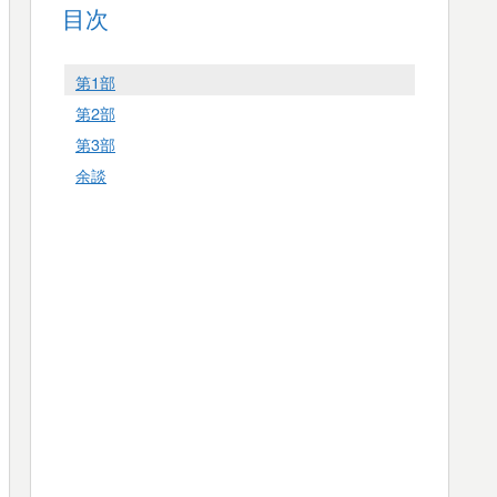
目次
第1部
第2部
第3部
余談