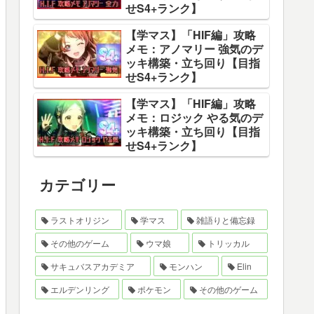
せS4+ランク】
【学マス】「HIF編」攻略
メモ：アノマリー 強気のデ
ッキ構築・立ち回り【目指
せS4+ランク】
【学マス】「HIF編」攻略
メモ：ロジック やる気のデ
ッキ構築・立ち回り【目指
せS4+ランク】
カテゴリー
ラストオリジン
学マス
雑語りと備忘録
その他のゲーム
ウマ娘
トリッカル
サキュバスアカデミア
モンハン
Elin
エルデンリング
ポケモン
その他のゲーム