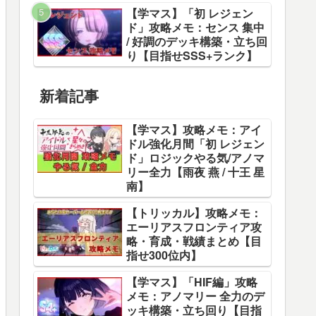
【学マス】「初 レジェン
ド」攻略メモ：センス 集中
/ 好調のデッキ構築・立ち回
り【目指せSSS+ランク】
新着記事
【学マス】攻略メモ：アイ
ドル強化月間「初 レジェン
ド」ロジックやる気/アノマ
リー全力【雨夜 燕 / 十王 星
南】
【トリッカル】攻略メモ：
エーリアスフロンティア攻
略・育成・戦績まとめ【目
指せ300位内】
【学マス】「HIF編」攻略
メモ：アノマリー 全力のデ
ッキ構築・立ち回り【目指