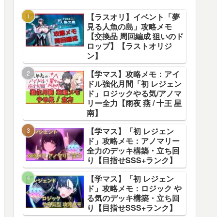
【ラスオリ】イベント「夢
見る人魚の島」攻略メモ
【交換品 周回編成 狙いのド
ロップ】【ラストオリジ
ン】
【学マス】攻略メモ：アイ
ドル強化月間「初 レジェン
ド」ロジックやる気/アノマ
リー全力【雨夜 燕 / 十王 星
南】
【学マス】「初 レジェン
ド」攻略メモ：アノマリー
全力のデッキ構築・立ち回
り【目指せSSS+ランク】
【学マス】「初 レジェン
ド」攻略メモ：ロジック や
る気のデッキ構築・立ち回
り【目指せSSS+ランク】