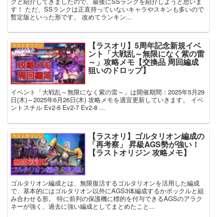
クと紹介してきましたので、最後にSSランクを紹介しようと思いま
す！ ただ、SSランクは正直持っていないキャラやスキンも多いので
暫定版といった形です。 改めてランキン...
【ラスオリ】5周年記念新規イベ
ラストオリジン
ント「大戦乱～無限になく紫の雷
～」攻略メモ【交換品 周回編成
狙いのドロップ】
イベント「大戦乱～無限になく紫の雷～」は開催期間：2025年5月29
日(木)～2025年6月26日(木) 攻略メモを適宜更新していきます。 イベ
ントスチル Ev2-6 Ev2-7 Ev2-8 ...
【ラスオリ】ゴルタリオン編成の
ラストオリジン
「再考察」 昇級AGS勢が強い！
【ラストオリジン 攻略メモ】
ゴルタリオン編成とは、無限復活するゴルタリオンを活用した編成
で、基本的にはゴルタリオン以外にAGS3体編成するかポックルと組
み合わせる形。 特に前列の保護機に標的を付与できるAGSのアラク
ネーが強く、過去に強い編成としてまとめたこと...