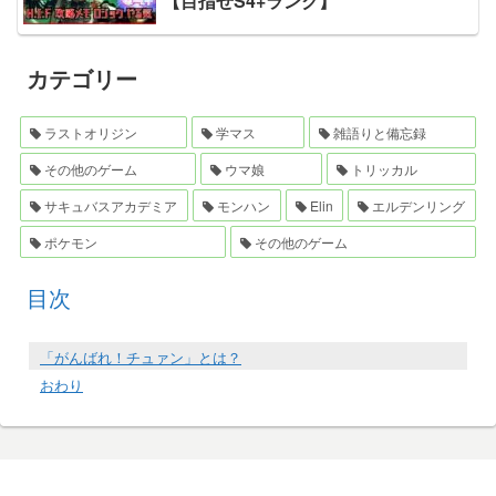
【目指せS4+ランク】
カテゴリー
ラストオリジン
学マス
雑語りと備忘録
その他のゲーム
ウマ娘
トリッカル
サキュバスアカデミア
モンハン
Elin
エルデンリング
ポケモン
その他のゲーム
目次
「がんばれ！チュァン」とは？
おわり