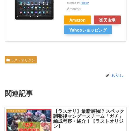
created by
Rinker
Amazon
Amazon
楽天市場
Yahooショッピング
ラストオリジン
もりし
関連記事
【ラスオリ】最新最強!? スペック
ラストオリジン
調整後マングースチーム「ガチ」
編成考察・紹介！【ラストオリジ
ン】