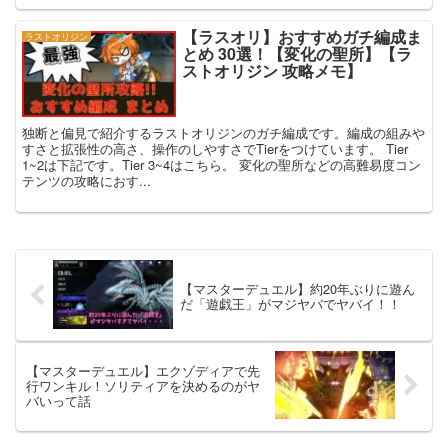
【ラスオリ】おすすめガチ編成ま
ラストオリジン
とめ 30選！【変化の聖所】【ラ
ストオリジン 攻略メモ】
独断と偏見で紹介するラストオリジンのガチ編成です。編成の組みや
すさと拡張性の高さ、操作のしやすさでTierをつけています。 Tier
1~2は下記です。Tier 3~4はこちら。 変化の聖所などの高難易度コン
テンツの攻略におす...
【マスターデュエル】約20年ぶりに遊ん
だ「遊戯王」がマジヤバでヤバイ！！
【マスターデュエル】エクゾディアで先
行ワンキル！ソリティアを決めるのがヤ
バいって話