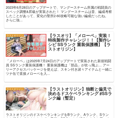
2023年6月28日のアップデートで、マングースチーム所属の戦闘員の
スペック調整&昇級が実装された！ マングースチームは昔、編成考察
したことがあって、変化の聖所2-60攻略可能な強い編成だったね。
さらに強...
【ラスオリ】「メローペ」実装！
ラストオリジン
特殊製作チャレンジ！！【製作レ
シピ SSランク 重装保護機】【ラ
ストオリジン】
「メローペ」は2025年7月24日のアップデートで実装された新規戦闘
員 SSランク重装保護機！ 重装保護機は「部品」が吹っ飛ぶ… アー
リーアクセスパッケージを使えば、スキン付き諸々アイテムと一緒に
ツナ缶で直接メローペを入...
【ラストオリジン】独断と偏見で
ラストオリジン
決めるドスケベランキング #SSラ
ンク編（暫定）
ラストオリジンのドスケベランキングをBランク、Aランク、Sラン