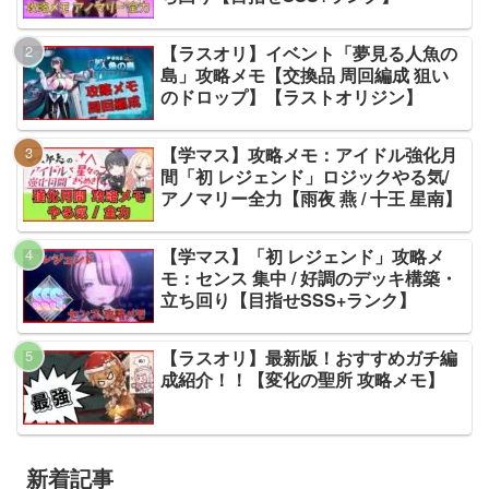
【ラスオリ】イベント「夢見る人魚の
島」攻略メモ【交換品 周回編成 狙い
のドロップ】【ラストオリジン】
【学マス】攻略メモ：アイドル強化月
間「初 レジェンド」ロジックやる気/
アノマリー全力【雨夜 燕 / 十王 星南】
【学マス】「初 レジェンド」攻略メ
モ：センス 集中 / 好調のデッキ構築・
立ち回り【目指せSSS+ランク】
【ラスオリ】最新版！おすすめガチ編
成紹介！！【変化の聖所 攻略メモ】
新着記事