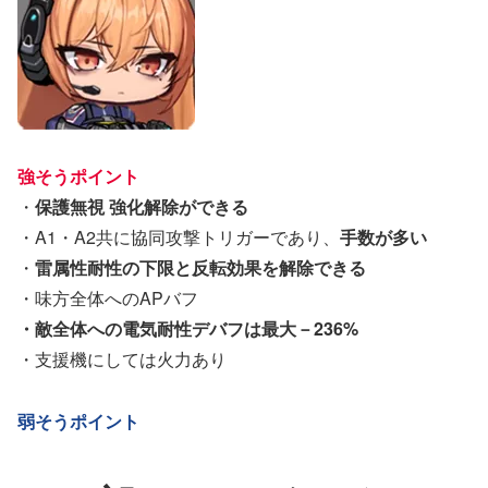
強そうポイント
・
保護無視 強化解除ができる
・A1・A2共に協同攻撃トリガーであり、
手数が多い
・
雷属性耐性の下限と反転効果を解除できる
・味方全体へのAPバフ
・敵全体への電気耐性デバフは最大－236%
・支援機にしては火力あり
弱そうポイント