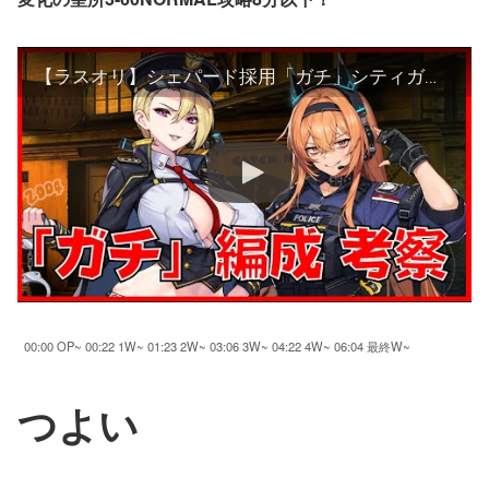
【ラスオリ】シェパード採用「ガチ」シティガード編成 紹介！！【変化の聖所3-60攻略：シェパード/サディアス/ケルベロス/ファフニール/エラ】
00:00 OP~ 00:22 1W~ 01:23 2W~ 03:06 3W~ 04:22 4W~ 06:04 最終W~
つよい