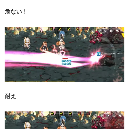
危ない！
耐え