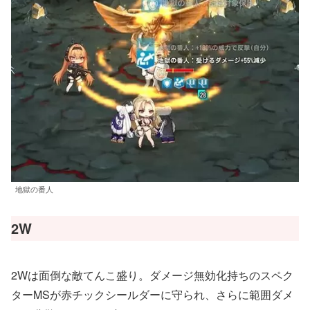
地獄の番人
2W
2Wは面倒な敵てんこ盛り。ダメージ無効化持ちのスペク
ターMSが赤チックシールダーに守られ、さらに範囲ダメ