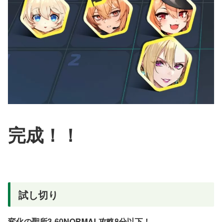
完成！！
試し切り
変化の聖所3-60NORMAL攻略8分以下！