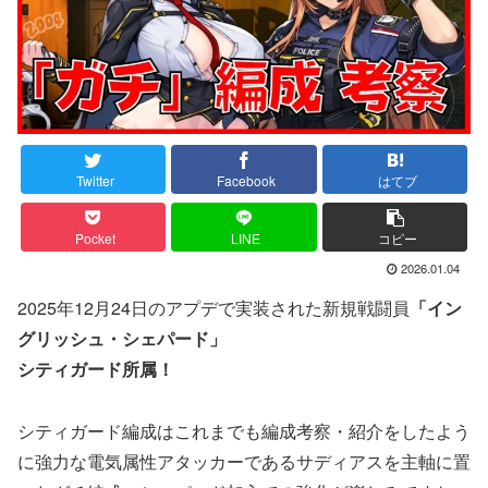
Twitter
Facebook
はてブ
Pocket
LINE
コピー
2026.01.04
2025年12月24日のアプデで実装された新規戦闘員
「イン
グリッシュ・シェパード」
シティガード所属！
シティガード編成はこれまでも編成考察・紹介をしたよう
に強力な電気属性アタッカーであるサディアスを主軸に置