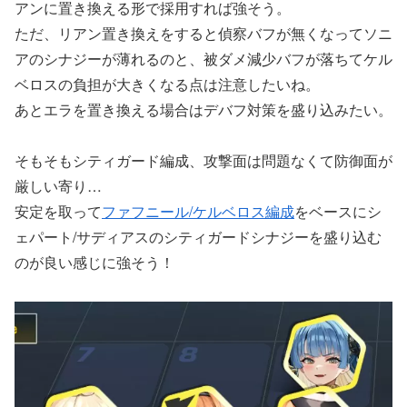
アンに置き換える形で採用すれば強そう。
ただ、リアン置き換えをすると偵察バフが無くなってソニ
アのシナジーが薄れるのと、被ダメ減少バフが落ちてケル
ベロスの負担が大きくなる点は注意したいね。
あとエラを置き換える場合はデバフ対策を盛り込みたい。
そもそもシティガード編成、攻撃面は問題なくて防御面が
厳しい寄り…
安定を取って
ファフニール/ケルベロス編成
をベースにシ
ェパート/サディアスのシティガードシナジーを盛り込む
のが良い感じに強そう！