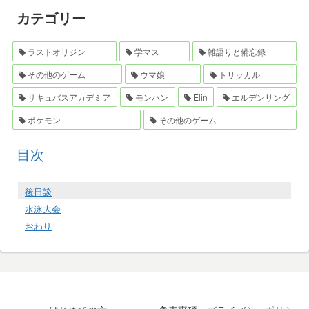
カテゴリー
ラストオリジン
学マス
雑語りと備忘録
その他のゲーム
ウマ娘
トリッカル
サキュバスアカデミア
モンハン
Elin
エルデンリング
ポケモン
その他のゲーム
目次
後日談
水泳大会
おわり