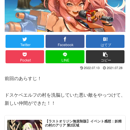
Twitter
Facebook
はてブ
Pocket
LINE
コピー
2022.07.13
2021.07.28
前回のあらすじ！
ドスケベエルフの村を洗脳していた悪い敵をやっつけて、
新しい仲間ができた！！
【ラストオリジン無規制版】イベント感想：妖精
の村のアリア 第2区域