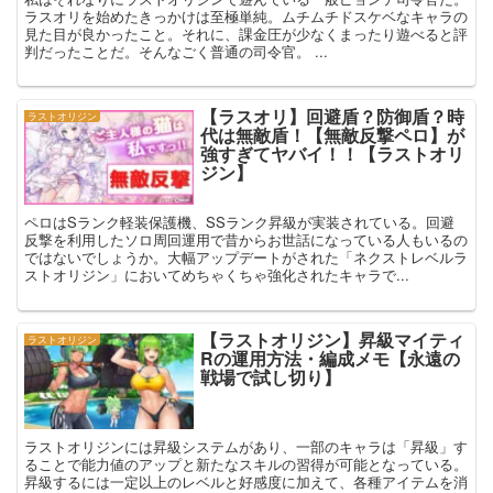
ラスオリを始めたきっかけは至極単純。ムチムチドスケベなキャラの
見た目が良かったこと。それに、課金圧が少なくまったり遊べると評
判だったことだ。そんなごく普通の司令官。 ...
【ラスオリ】回避盾？防御盾？時
ラストオリジン
代は無敵盾！【無敵反撃ペロ】が
強すぎてヤバイ！！【ラストオリ
ジン】
ペロはSランク軽装保護機、SSランク昇級が実装されている。回避
反撃を利用したソロ周回運用で昔からお世話になっている人もいるの
ではないでしょうか。大幅アップデートがされた「ネクストレベルラ
ストオリジン」においてめちゃくちゃ強化されたキャラで...
【ラストオリジン】昇級マイティ
ラストオリジン
Rの運用方法・編成メモ【永遠の
戦場で試し切り】
ラストオリジンには昇級システムがあり、一部のキャラは「昇級」す
ることで能力値のアップと新たなスキルの習得が可能となっている。
昇級するには一定以上のレベルと好感度に加えて、各種アイテムを消