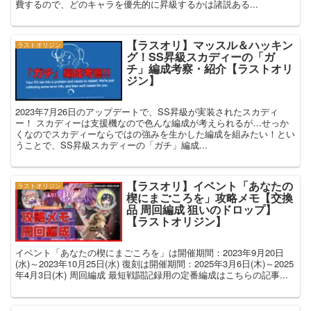
費するので、どのキャラを優先的に昇級するかは諸説ある...
【ラスオリ】マッスル＆ハッキン
ラストオリジン
グ！SS昇級スカディーの「ガ
チ」編成考察・紹介【ラストオリ
ジン】
2023年7月26日のアップデートで、SS昇級が実装されたスカディ
ー！ スカディーは支援機なので色んな編成が考えられるが…せっか
くなのでスカディーならではの強みを生かした編成を組みたい！とい
うことで、SS昇級スカディーの「ガチ」編成...
【ラスオリ】イベント「あなたの
ラストオリジン
楔にまごころを」攻略メモ【交換
品 周回編成 狙いのドロップ】
【ラストオリジン】
イベント「あなたの楔にまごころを」は開催期間：2023年9月20日
(水)～2023年10月25日(水) 復刻は開催期間：2025年3月6日(木)～2025
年4月3日(木) 周回編成 最短戦闘記録用の定番編成はこちらの記事...