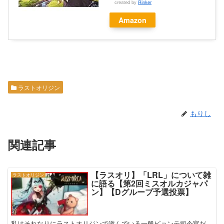
created by
Rinker
Amazon
ラストオリジン
もりし
関連記事
【ラスオリ】「LRL」について雑
ラストオリジン
に語る【第2回ミスオルカジャパ
ン】【Dグループ予選投票】
私はそれなりにラストオリジンで遊んでいる一般ピョンテ司令官だ。