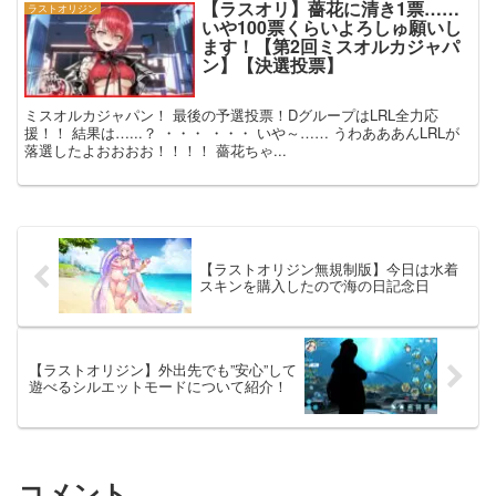
【ラスオリ】薔花に清き1票……
ラストオリジン
いや100票くらいよろしゅ願いし
ます！【第2回ミスオルカジャパ
ン】【決選投票】
ミスオルカジャパン！ 最後の予選投票！DグループはLRL全力応
援！！ 結果は…...？ ・・・ ・・・ いや～…… うわあああんLRLが
落選したよおおおお！！！！ 薔花ちゃ...
【ラストオリジン無規制版】今日は水着
スキンを購入したので海の日記念日
【ラストオリジン】外出先でも”安心”して
遊べるシルエットモードについて紹介！
コメント