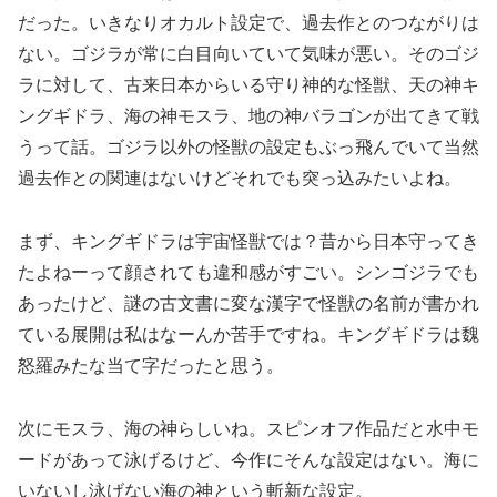
だった。いきなりオカルト設定で、過去作とのつながりは
ない。ゴジラが常に白目向いていて気味が悪い。そのゴジ
ラに対して、古来日本からいる守り神的な怪獣、天の神キ
ングギドラ、海の神モスラ、地の神バラゴンが出てきて戦
うって話。ゴジラ以外の怪獣の設定もぶっ飛んでいて当然
過去作との関連はないけどそれでも突っ込みたいよね。
まず、キングギドラは宇宙怪獣では？昔から日本守ってき
たよねーって顔されても違和感がすごい。シンゴジラでも
あったけど、謎の古文書に変な漢字で怪獣の名前が書かれ
ている展開は私はなーんか苦手ですね。キングギドラは魏
怒羅みたな当て字だったと思う。
次にモスラ、海の神らしいね。スピンオフ作品だと水中モ
ードがあって泳げるけど、今作にそんな設定はない。海に
いないし泳げない海の神という斬新な設定。