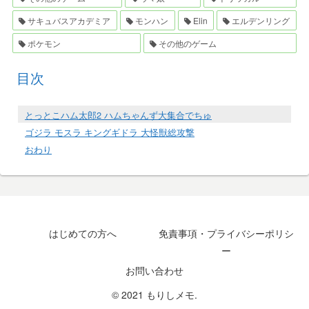
サキュバスアカデミア
モンハン
Elin
エルデンリング
ポケモン
その他のゲーム
目次
とっとこハム太郎2 ハムちゃんず大集合でちゅ
ゴジラ モスラ キングギドラ 大怪獣総攻撃
おわり
はじめての方へ
免責事項・プライバシーポリシ
ー
お問い合わせ
© 2021 もりしメモ.