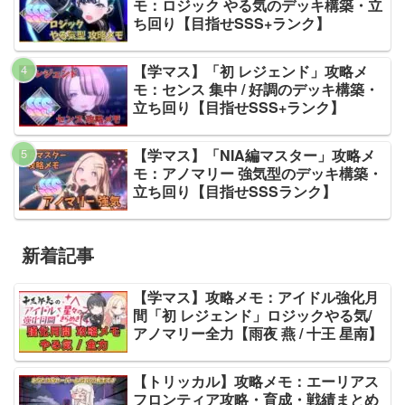
モ：ロジック やる気のデッキ構築・立
ち回り【目指せSSS+ランク】
【学マス】「初 レジェンド」攻略メ
モ：センス 集中 / 好調のデッキ構築・
立ち回り【目指せSSS+ランク】
【学マス】「NIA編マスター」攻略メ
モ：アノマリー 強気型のデッキ構築・
立ち回り【目指せSSSランク】
新着記事
【学マス】攻略メモ：アイドル強化月
間「初 レジェンド」ロジックやる気/
アノマリー全力【雨夜 燕 / 十王 星南】
【トリッカル】攻略メモ：エーリアス
フロンティア攻略・育成・戦績まとめ