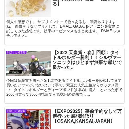
る】
個人の感想です。 サプリメントって色々あるし、諸説ありますよ
ね。 面白そうなサプリとして、DMAE, GABA, β-アラニンを実際に
試してみた感想です。効果のエビデンスもまとめます。 DMAE ジメ
チルアミノ...
【2022 天皇賞・春】回顧：タイ
雑語りと備忘録
トルホルダー勝利！！シルヴァー
ソニックはひとまず無事な感じで
良かった。
今回は菊花賞を勝ったGⅠ馬であるタイトルホルダーを軽視してまで
買いたいウマがいないという事で、素直に人気上位からボックス買
い。タイトルホルダーとディープボンドは厚めに購入。といった形で
2000円買って3500円払戻で＋1500円の結果でし...
【EXPO2025】事前予約なしで万
雑語りと備忘録
博行った感想雑語り
【OSAKA,KANSAI,JAPAN】