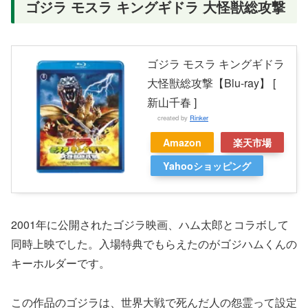
ゴジラ モスラ キングギドラ 大怪獣総攻撃
ゴジラ モスラ キングギドラ
大怪獣総攻撃【Blu-ray】 [
新山千春 ]
created by
Rinker
Amazon
楽天市場
Yahooショッピング
2001年に公開されたゴジラ映画、ハム太郎とコラボして
同時上映でした。入場特典でもらえたのがゴジハムくんの
キーホルダーです。
この作品のゴジラは、世界大戦で死んだ人の怨霊って設定