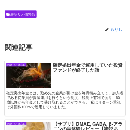
雑語りと備忘録
もりし
関連記事
確定拠出年金で運用していた投資
雑語りと備忘録
ファンドが終了した話
確定拠出年金とは、勤め先の企業が掛け金を毎月積み立てて、加入者
である従業員が資産運用を行うという制度。税制上有利であり、60
歳以降から年金として受け取れることができる。 私はリターン重視
で外国株100%で運用していました。 ...
【サプリ】DMAE, GABA, β-アラ
雑語りと備忘録
ニンの実体験レビュー【諸説あ