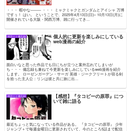
・・・ 暇やな──── ・・・ ミャクミャクとガンダムとアイシャ 万博
ですぅ！ はい。 ということで、2025年4月13日(日)– 10月13日(月)に
開催されている大阪・関西万博、雑に行ってき...
個人的に更新を楽しみにしている
雑語りと備忘録
web漫画の紹介
面白いなと思った作品でも日にちが立つと案外忘れてしまいが
ち・・・ 備忘録も兼ねて今更新を楽しみにしているweb漫画を紹介
します。 ローゼンガーデン・サーガ 英雄・ジークフリートが宿る剣
を拾った主人公：リンは彼と共に旅に出...
【感想】『タコピーの原罪』につ
雑語りと備忘録
いて雑に語る
最近ちょっと気になっている作品がある。 『タコピーの原罪』 少年
ジャンプ＋で毎週金曜日に更新されていて、今のところ5話まで配信