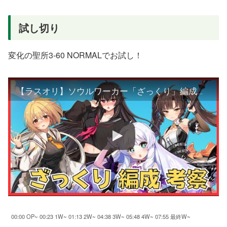
試し切り
変化の聖所3-60 NORMALでお試し！
【ラスオリ】ソウルワーカー「ざっくり」編成紹介！！【リリー/イリス/ハル/ステラ/シデン】
00:00 OP~ 00:23 1W~ 01:13 2W~ 04:38 3W~ 05:48 4W~ 07:55 最終W~