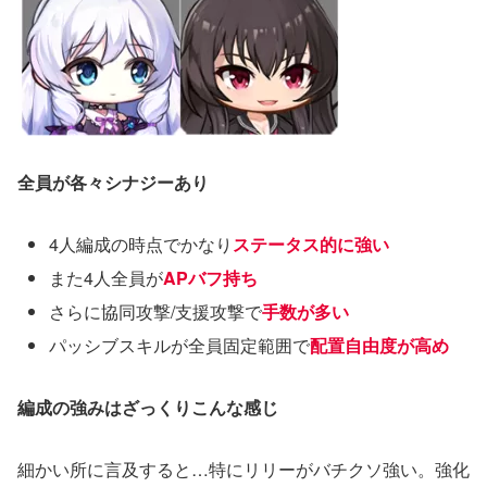
全員が各々シナジーあり
4人編成の時点でかなり
ステータス的に強い
また4人全員が
APバフ持ち
さらに協同攻撃/支援攻撃で
手数が多い
パッシブスキルが全員固定範囲で
配置自由度が高め
編成の強みはざっくりこんな感じ
細かい所に言及すると…特にリリーがバチクソ強い。強化