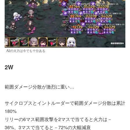
A2の火力は今でも十分ある
2W
範囲ダメージ分散が激烈に重い…
サイクロプスとイントルーダーで範囲ダメージ分散は累計
180%
リリーの6マス範囲攻撃を2マスで当てると火力は－
36%、3マスで当てると－72%の大幅減衰