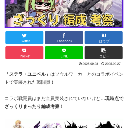
Twitter
Facebook
はてブ
Pocket
LINE
コピー
2025.09.28
2025.09.27
「ステラ・ユニベル」
はソウルワーカーとのコラボイベン
トで実装された戦闘員！
コラボ戦闘員はまだ全員実装されていないけど…
現時点で
ざっくりまったり編成考察！