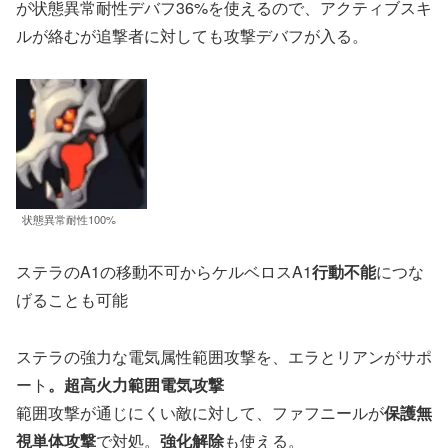
が状態異常耐性デバフ36%を使えるので、アクティブスキ
ルが絡むが追撃者に対しても攻撃デバフが入る。
状態異常耐性100%
ステラのA1の移動不可からケルベロスA1
行動不能
につな
げることも可能
ステラの強力な電気属性範囲攻撃を、エラとリアンがサポ
ート
。超高火力範囲電気攻撃
範囲攻撃が通じにくい敵に対して、ファフニールが
保護無
視単体攻撃
で対処。
強化解除
も使える。