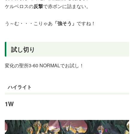
ケルベロスの
反撃
で赤ボンに詰まない。
う～む・・・こりゃあ
「強そう」
ですね！
試し切り
変化の聖所3-60 NORMALでお試し！
ハイライト
1W