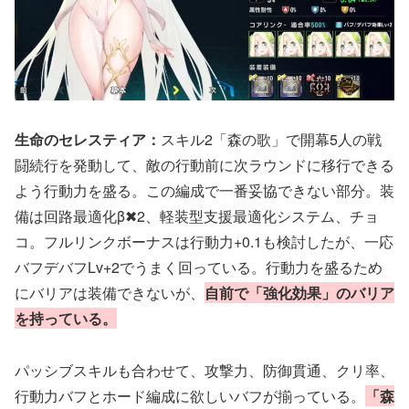
生命のセレスティア：
スキル2「森の歌」で開幕5人の戦
闘続行を発動して、敵の行動前に次ラウンドに移行できる
よう行動力を盛る。この編成で一番妥協できない部分。装
備は回路最適化β✖2、軽装型支援最適化システム、チョ
コ。フルリンクボーナスは行動力+0.1も検討したが、一応
バフデバフLv+2でうまく回っている。行動力を盛るため
にバリアは装備できないが、
自前で「強化効果」のバリア
を持っている。
パッシブスキルも合わせて、攻撃力、防御貫通、クリ率、
行動力バフとホード編成に欲しいバフが揃っている。
「森