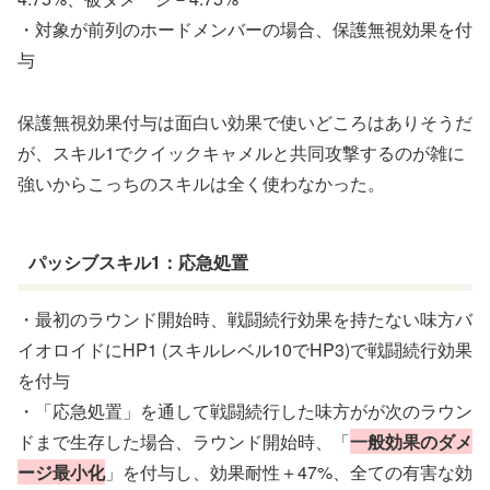
・対象が前列のホードメンバーの場合、保護無視効果を付
与
保護無視効果付与は面白い効果で使いどころはありそうだ
が、スキル1でクイックキャメルと共同攻撃するのが雑に
強いからこっちのスキルは全く使わなかった。
パッシブスキル1：応急処置
・最初のラウンド開始時、戦闘続行効果を持たない味方バ
イオロイドにHP1 (スキルレベル10でHP3)で戦闘続行効果
を付与
・「応急処置」を通して戦闘続行した味方がが次のラウン
ドまで生存した場合、ラウンド開始時、「
一般効果の
ダメ
ージ最小化
」を付与し、効果耐性＋47%、全ての有害な効