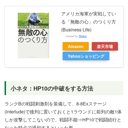
アメリカ海軍が実戦してい
る「無敵の心」のつくり方
(Business Life)
created by
Rinker
Amazon
楽天市場
Yahooショッピング
小ネタ：HP10の中破をする方法
ランクBの戦闘刺激剤を装備して、8-8Exステージ
(interlude)で後列に置いておくと1ラウンドに前列の敵1体
しか攻撃してこないので、戦闘不能⇒HP10で戦闘続行と
なった時点で退却するといった形。