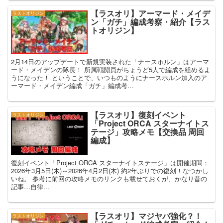
【ラスオリ】アーマード・メイデ
ラストオリジン
ン「ガチ」編成考察・紹介【ラス
トオリジン】
2月14日のアップデートで新規実装された「ナースホルン」はアーマ
ード・メイデンの隊長！ 所属戦闘員がちょうど5人で編成を組めるよ
うになった！ ということで、いつものようにナースホルン加入のア
ーマード・メイデン編成「ガチ」編成考...
【ラスオリ】復刻イベント
ラストオリジン
「Project ORCA スターナイトス
テージ」攻略メモ【交換品 周回
編成】
復刻イベント「Project ORCA スターナイトステージ」は開催期間：
2026年3月5日(木)～2026年4月2日(木) 約2年ぶりでの復刻！なつかし
いね。 参考に前回の攻略メモのリンクも載せておくが、かなり昔の
記事…自律...
【ラスオリ】マジヤバ強化？！
ラストオリジン