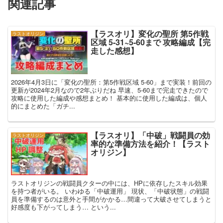
関連記事
【ラスオリ】変化の聖所 第5作戦
ラストオリジン
区域 5-31~5-60まで 攻略編成【完
走した感想】
2026年4月3日に「変化の聖所：第5作戦区域 5-60」まで実装！前回の
更新が2024年2月なので2年ぶりだね 早速、5-60まで完走できたので
攻略に使用した編成や感想まとめ！ 基本的に使用した編成は、個人
的にまとめた「ガチ...
【ラスオリ】「中破」戦闘員の効
ラストオリジン
率的な準備方法を紹介！【ラスト
オリジン】
ラストオリジンの戦闘員クターの中には、HPに依存したスキル効果
を持つ者がいる。 いわゆる「中破運用」 現状、「中破状態」の戦闘
員を準備するのは意外と手間がかかる…間違って大破させてしまうと
好感度も下がってしまう… という...