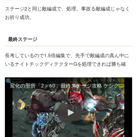
ステージ2と同じ敵編成で、処理。事故る敵編成じゃなく
お祈り成功。
最終ステージ
長考しているので1.5倍編集で、先手で敵編成の真ん中に
いるナイトチックディテクターGを処理できれば勝ち確
変化の聖所「2－60」最終ステージ攻略 ケシク入りホード編成