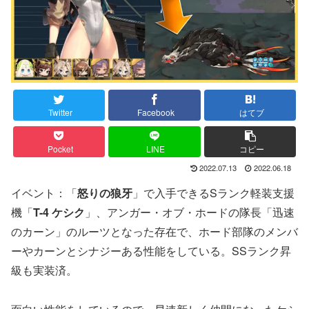
Twitter
Facebook
はてブ
Pocket
LINE
コピー
2022.07.13
2022.06.18
イベント：「
怒りの狼牙
」で入手できるSランク軽装支援
機「
T-4 ケシク
」、アンガー・オブ・ホードの隊長「迅速
のカーン」のルーツとなった存在で、ホード部隊のメンバ
ーやカーンとシナジーある性能をしている。SSランク昇
級も実装済。