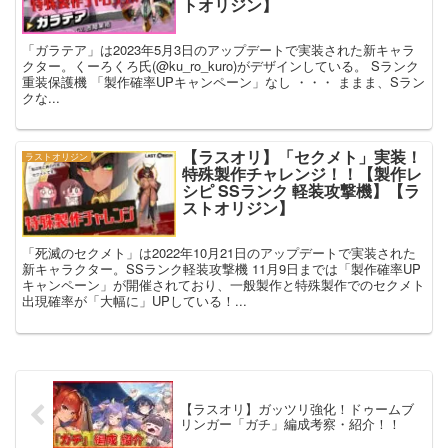
トオリジン】
「ガラテア」は2023年5月3日のアップデートで実装された新キャラ
クター。くーろくろ氏(@ku_ro_kuro)がデザインしている。 Sランク
重装保護機 「製作確率UPキャンペーン」なし ・・・ ままま、Sラン
クな...
【ラスオリ】「セクメト」実装！
ラストオリジン
特殊製作チャレンジ！！【製作レ
シピ SSランク 軽装攻撃機】【ラ
ストオリジン】
「死滅のセクメト」は2022年10月21日のアップデートで実装された
新キャラクター。SSランク軽装攻撃機 11月9日までは「製作確率UP
キャンペーン」が開催されており、一般製作と特殊製作でのセクメト
出現確率が「大幅に」UPしている！...
【ラスオリ】ガッツリ強化！ドゥームブ
リンガー「ガチ」編成考察・紹介！！