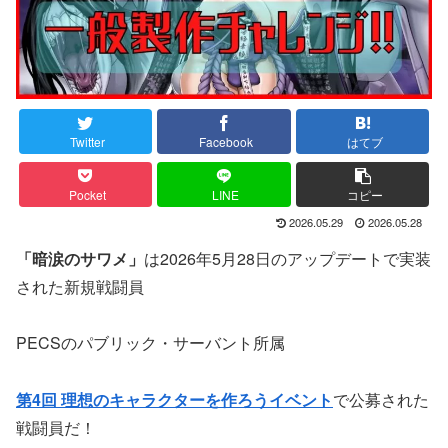
Twitter
Facebook
はてブ
Pocket
LINE
コピー
2026.05.29
2026.05.28
「暗涙のサワメ」
は2026年5月28日のアップデートで実装
された新規戦闘員
PECSのパブリック・サーバント所属
第4回 理想のキャラクターを作ろうイベント
で公募された
戦闘員だ！