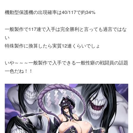
機動型保護機の出現確率は40/117で約34%
一般製作で117連で入手は完全勝利と言っても過言ではな
い
特殊製作に換算したら実質12連くらいでしょ
いや～～～一般製作で入手できる一般性癖の戦闘員の話題
一色だね！！