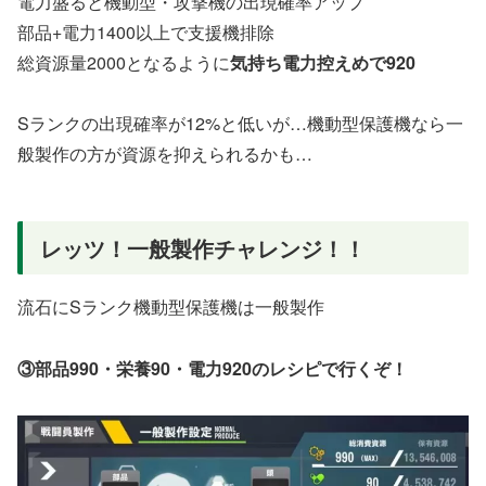
電力盛ると機動型・攻撃機の出現確率アップ
部品+電力1400以上で支援機排除
総資源量2000となるように
気持ち電力控えめで920
Sランクの出現確率が12%と低いが…機動型保護機なら一
般製作の方が資源を抑えられるかも…
レッツ！一般製作チャレンジ！！
流石にSランク機動型保護機は一般製作
③部品990・栄養90・電力920のレシピで行くぞ！