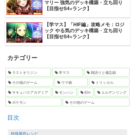
マリー 強気のデッキ構築・立ち回り
【目指せS4+ランク】
【学マス】「HIF編」攻略メモ：ロジ
ック やる気のデッキ構築・立ち回り
【目指せS4+ランク】
カテゴリー
ラストオリジン
学マス
雑語りと備忘録
その他のゲーム
ウマ娘
トリッカル
サキュバスアカデミア
モンハン
Elin
エルデンリング
ポケモン
その他のゲーム
目次
特殊製作レシピ