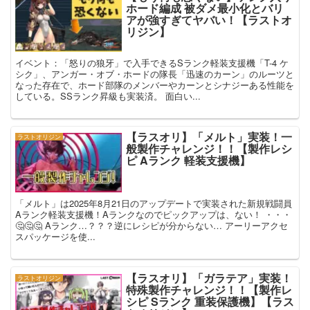
ホード編成 被ダメ最小化とバリ
アが強すぎてヤバい！【ラストオ
リジン】
イベント：「怒りの狼牙」で入手できるSランク軽装支援機「T-4 ケ
シク」、アンガー・オブ・ホードの隊長「迅速のカーン」のルーツと
なった存在で、ホード部隊のメンバーやカーンとシナジーある性能を
している。SSランク昇級も実装済。 面白い...
【ラスオリ】「メルト」実装！一
ラストオリジン
般製作チャレンジ！！【製作レシ
ピ Aランク 軽装支援機】
「メルト」は2025年8月21日のアップデートで実装された新規戦闘員
Aランク軽装支援機！Aランクなのでピックアップは、ない！ ・・・
🤔🤔🤔 Aランク…？？？逆にレシピが分からない… アーリーアクセ
スパッケージを使...
【ラスオリ】「ガラテア」実装！
ラストオリジン
特殊製作チャレンジ！！【製作レ
シピ Sランク 重装保護機】【ラス