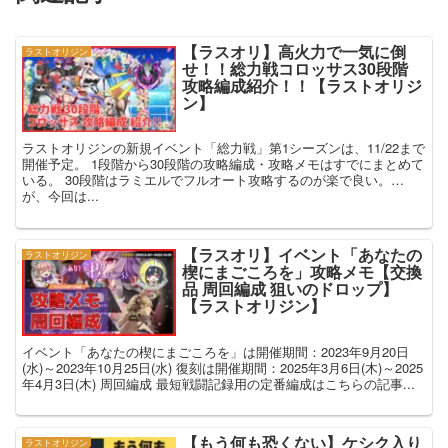
【ラスオリ】高火力で一気に倒
ラストオリジン
せ！！総力戦コロッサス30段階
攻略編成紹介！！【ラストオリジ
ン】
ラストオリジンの新規イベント「総力戦」第1シーズンは、11/22まで
開催予定。 1段階から30段階の攻略編成・攻略メモはすでにまとめて
いる。 30段階はラミエルでフルオート攻略するのが楽で良い。…
が、今回は...
【ラスオリ】イベント「あなたの
ラストオリジン
楔にまごころを」攻略メモ【交換
品 周回編成 狙いのドロップ】
【ラストオリジン】
イベント「あなたの楔にまごころを」は開催期間：2023年9月20日
(水)～2023年10月25日(水) 復刻は開催期間：2025年3月6日(木)～2025
年4月3日(木) 周回編成 最短戦闘記録用の定番編成はこちらの記事...
【もう何も恐くない】ケシク入り
ラストオリジン