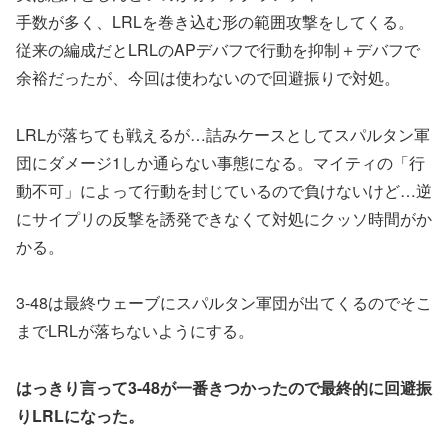
手数が多く、LRLを巻き込む形の範囲攻撃をしてくる。
従来の編成だとLRLのAPデバフで行動を抑制＋デバフで
余裕だったが、今回は使わないので回避振りで対処。
LRLが落ちても戦えるが…詰みケースとしてスパルタン軍
団にダメージ1しか通らない事態になる。マイティの「行
動不可」によって行動を封じているので負けないけど…逆
にサイプリの反撃を誘発できなくて対処にクッソ時間がか
かる。
3-48は最終ウェーブにスパルタン軍団が出てくるのでそこ
までLRLが落ちないようにする。
はっきり言って3-48が一番きつかったので最終的に回避振
りLRLになった。