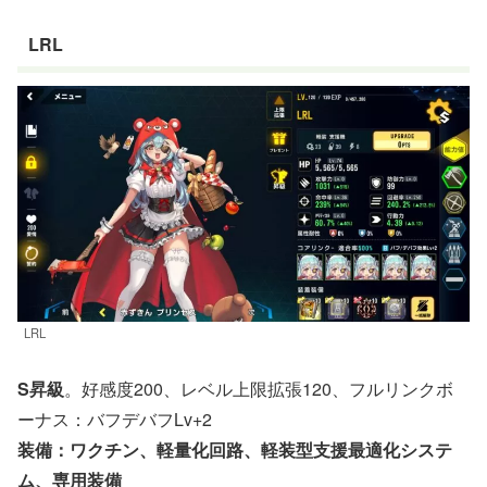
LRL
LRL
S昇級
。好感度200、レベル上限拡張120、フルリンクボ
ーナス：バフデバフLv+2
装備：ワクチン、軽量化回路、軽装型支援最適化システ
ム、専用装備