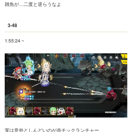
雑魚が…二度と逆らうなよ
3-48
1:55:24 ~
実は意外としんどいのが赤チックランチャー