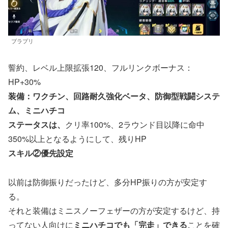
ブラプリ
誓約、レベル上限拡張120、フルリンクボーナス：
HP+30%
装備：ワクチン、回路耐久強化ベータ、防御型戦闘システ
ム、ミニハチコ
ステータスは、
クリ率100%、2ラウンド目以降に命中
350%以上となるようにして、残りHP
スキル②優先設定
以前は防御振りだったけど、多分HP振りの方が安定す
る。
それと装備はミニスノーフェザーの方が安定するけど、持
ってない人向けに
ミニハチコでも「完走」できる
ことを確