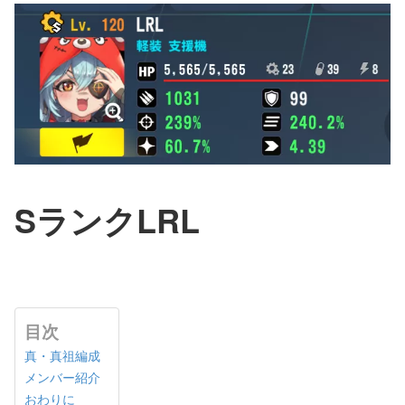
SランクLRL
目次
真・真祖編成
メンバー紹介
おわりに