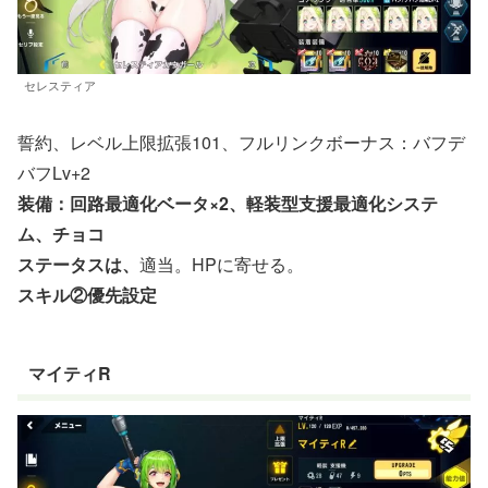
セレスティア
誓約、レベル上限拡張101、フルリンクボーナス：バフデ
バフLv+2
装備：回路最適化ベータ×2、軽装型支援最適化システ
ム、チョコ
ステータスは、
適当。HPに寄せる。
スキル②優先設定
マイティR