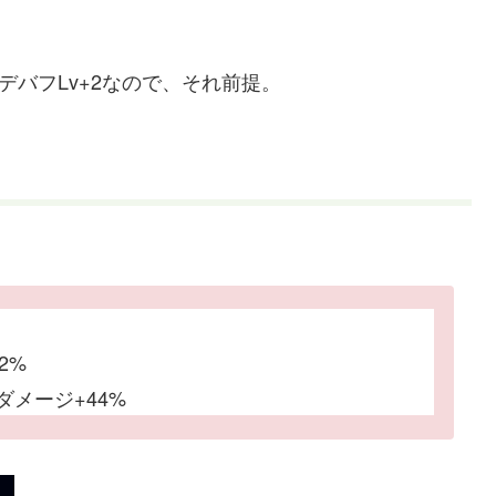
デバフLv+2なので、それ前提。
2%
メージ+44%