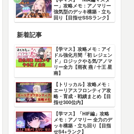
ー」攻略メモ：アノマリー
強気型のデッキ構築・立ち
回り【目指せSSSランク】
新着記事
【学マス】攻略メモ：アイ
ドル強化月間「初 レジェン
ド」ロジックやる気/アノマ
リー全力【雨夜 燕 / 十王 星
南】
【トリッカル】攻略メモ：
エーリアスフロンティア攻
略・育成・戦績まとめ【目
指せ300位内】
【学マス】「HIF編」攻略
メモ：アノマリー 全力のデ
ッキ構築・立ち回り【目指
せS4+ランク】