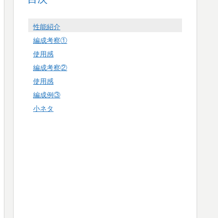
性能紹介
編成考察①
使用感
編成考察②
使用感
編成例③
小ネタ