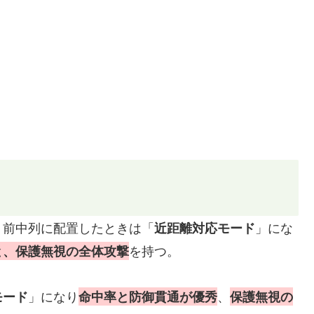
、前中列に配置したときは「
」にな
近距離対応モード
を持つ。
と、保護無視の全体攻撃
」になり
、
モード
命中率と防御貫通が優秀
保護無視の