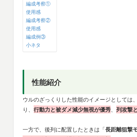
編成考察①
使用感
編成考察②
使用感
編成例③
小ネタ
性能紹介
ウルのざっくりした性能のイメージとしては
り、
、
行
動力と被ダメ減少無視が優秀
列攻撃
一方で、後列に配置したときは「
長距離狙撃