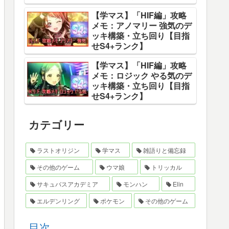
【学マス】「HIF編」攻略
メモ：アノマリー 強気のデ
ッキ構築・立ち回り【目指
せS4+ランク】
【学マス】「HIF編」攻略
メモ：ロジック やる気のデ
ッキ構築・立ち回り【目指
せS4+ランク】
カテゴリー
ラストオリジン
学マス
雑語りと備忘録
その他のゲーム
ウマ娘
トリッカル
サキュバスアカデミア
モンハン
Elin
エルデンリング
ポケモン
その他のゲーム
目次