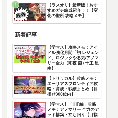
【ラスオリ】最新版！おす
すめガチ編成紹介！！【変
化の聖所 攻略メモ】
新着記事
【学マス】攻略メモ：アイ
ドル強化月間「初 レジェン
ド」ロジックやる気/アノマ
リー全力【雨夜 燕 / 十王 星
南】
【トリッカル】攻略メモ：
エーリアスフロンティア攻
略・育成・戦績まとめ【目
指せ300位内】
【学マス】「HIF編」攻略
メモ：アノマリー 全力のデ
ッキ構築・立ち回り【目指