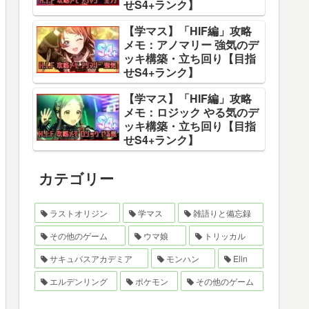
せS4+ランク】
【学マス】「HIF編」攻略
メモ：アノマリー 強気のデ
ッキ構築・立ち回り【目指
せS4+ランク】
【学マス】「HIF編」攻略
メモ：ロジック やる気のデ
ッキ構築・立ち回り【目指
せS4+ランク】
カテゴリー
ラストオリジン
学マス
雑語りと備忘録
その他のゲーム
ウマ娘
トリッカル
サキュバスアカデミア
モンハン
Elin
エルデンリング
ポケモン
その他のゲーム