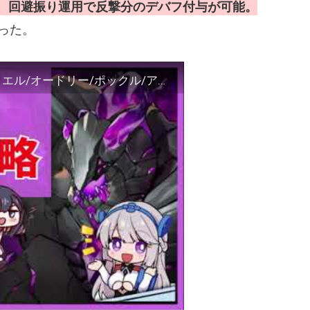
、回避振り運用で反撃分のデバフ付与が可能。
った。
【ラスオリ】総力戦30段階 1ラウンド攻略 ラミエル/オードリー/ポックル/アウローラ/エンジェル【ラストオリジン】