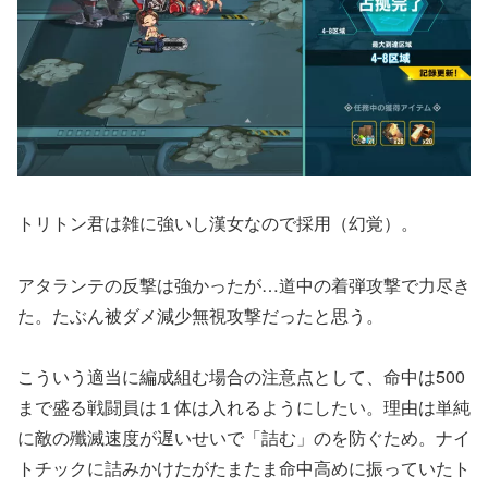
トリトン君は雑に強いし漢女なので採用（幻覚）。
アタランテの反撃は強かったが…道中の着弾攻撃で力尽き
た。たぶん被ダメ減少無視攻撃だったと思う。
こういう適当に編成組む場合の注意点として、命中は500
まで盛る戦闘員は１体は入れるようにしたい。理由は単純
に敵の殲滅速度が遅いせいで「詰む」のを防ぐため。ナイ
トチックに詰みかけたがたまたま命中高めに振っていたト