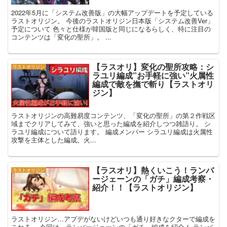
2022年5月に「システム改善版」の大幅アップデートを予定している
ラストオリジン。 今後のラストオリジン日本版「システム改善Ver」
予定について 色々と仕様が韓国版と同じになるらしく、特に注目の
コンテンツは「変化の聖所」。 ...
【ラスオリ】変化の聖所攻略：シ
ラストオリジン
ラユリ編成”お手軽に強い”火属性
編成で敵を撫で斬り【ラストオリ
ジン】
ラストオリジンの高難易度コンテンツ、「変化の聖所」の第２作戦区
域までクリアしてみて、強いと思った編成を紹介しつつ雑語り。 シ
ラユリ編成について語ります。 編成メンバー シラユリ編成は火属性
攻撃を主体とした編成。火...
【ラスオリ】熱くいこう！ランバ
ラストオリジン
ージェーンの「ガチ」編成考察・
紹介！！【ラストオリジン】
ラストオリジン…アプデがないけどいつも通り好きなクターで編成を
こねる。 今回は、ランバージェーンの「ガチ」編成を紹介！ ランバ