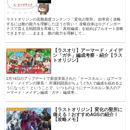
ラストオリジンの高難易度コンテンツ「変化の聖所」 効率良く攻略
するには敵の能力を理解したほうが良い！ 攻略自体はログインボー
ナスで貰える戦闘員を昇級して「真祖編成」を組めばフルオート攻略
できますが……ままま、敵の能力を理解して...
【ラスオリ】アーマード・メイデ
ラストオリジン
ン「ガチ」編成考察・紹介【ラス
トオリジン】
2月14日のアップデートで新規実装された「ナースホルン」はアーマ
ード・メイデンの隊長！ 所属戦闘員がちょうど5人で編成を組めるよ
うになった！ ということで、いつものようにナースホルン加入のア
ーマード・メイデン編成「ガチ」編成考...
【ラストオリジン】変化の聖所に
ラストオリジン
備える！おすすめAGSの紹介！
【攻略メモ】