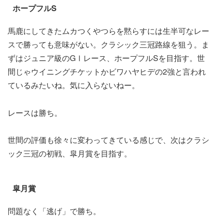
ホープフルS
馬鹿にしてきたムカつくやつらを黙らすには生半可なレー
スで勝っても意味がない。クラシック三冠路線を狙う。ま
ずはジュニア級のGⅠレース、ホープフルSを目指す。世
間じゃウイニングチケットかビワハヤヒデの2強と言われ
ているみたいね。気に入らないねー。
レースは勝ち。
世間の評価も徐々に変わってきている感じで、次はクラシ
ック三冠の初戦、皐月賞を目指す。
皐月賞
問題なく「逃げ」で勝ち。