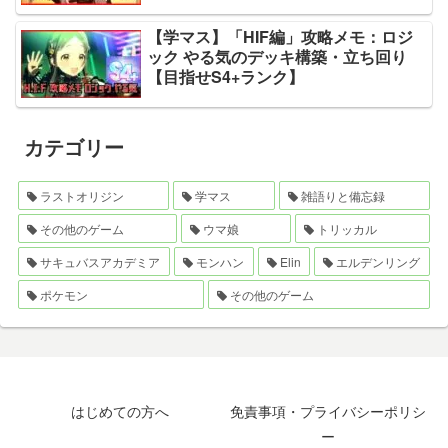
【学マス】「HIF編」攻略メモ：ロジ
ック やる気のデッキ構築・立ち回り
【目指せS4+ランク】
カテゴリー
ラストオリジン
学マス
雑語りと備忘録
その他のゲーム
ウマ娘
トリッカル
サキュバスアカデミア
モンハン
Elin
エルデンリング
ポケモン
その他のゲーム
はじめての方へ
免責事項・プライバシーポリシ
ー