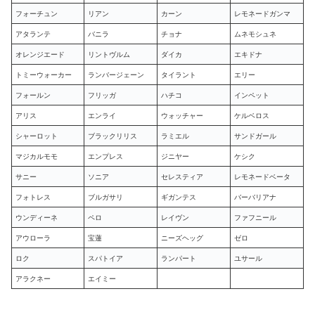
フォーチュン
リアン
カーン
レモネードガンマ
アタランテ
バニラ
チョナ
ムネモシュネ
オレンジエード
リントヴルム
ダイカ
エキドナ
トミーウォーカー
ランバージェーン
タイラント
エリー
フォールン
フリッガ
ハチコ
インペット
アリス
エンライ
ウォッチャー
ケルベロス
シャーロット
ブラックリリス
ラミエル
サンドガール
マジカルモモ
エンプレス
ジニヤー
ケシク
サニー
ソニア
セレスティア
レモネードベータ
フォトレス
ブルガサリ
ギガンテス
バーバリアナ
ウンディーネ
ペロ
レイヴン
ファフニール
アウローラ
宝蓮
ニーズヘッグ
ゼロ
ロク
スパトイア
ランパート
ユサール
アラクネー
エイミー