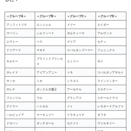
＜グループA＞
＜グループB＞
＜グループC＞
＜グループD＞
アンフィトリテ
エンジェル
メリー
エイダー
マーリン
シルフィード
ポルティーヤ
アルヴィス
エラトー
ベラ
マリア
セティ
ドリアード
マキナ
スパルタンブーマー
フェニックス
ブラインドプリンセ
キルケー
エミリー
ポイ
ス
ネレイド
アイアンアニー
トモ
スパルタンアサルト
サッカ
ミホ
シラユリ
ラインリッター
サレナ
ポックル大魔王
アーセナル
スカディー
フェンリル
ウル
グラシアス
スチールドラコ
テイラー
ハトホル
メイ
レモネードアルファ
ハルピュイア
マーキュリー
ドラキュリナ
ダフネ
ドローン
ダッチガール
セクメト
ヴァルキリー