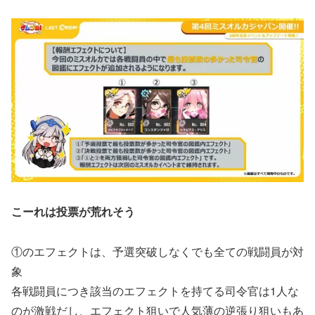
こーれは投票が荒れそう
①のエフェクトは、予選突破しなくでも全ての戦闘員が対
象
各戦闘員につき該当のエフェクトを持てる司令官は1人な
のが激戦だし、エフェクト狙いで人気薄の逆張り狙いもあ