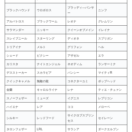
ブラッディ―パンサ
ブラックハウンド
ウロボロス
ニンフ
ー
アルバトロス
ブラックワーム
レオナ
グレムリン
サラマンダー
ニッキー
クイーンオブメイン
イレイナ
スレイプニール
スターリング
ディオネ
スプリガン
トリアイナ
メルト
グリフォン
ヘル
シェード
ピクシー
アザゼル
エラ
カリスタ
ナイトエンジェル
ネオディム
ランサーミナ
デスストーカー
スカラビア
バンシー
マイティR
クイックキャメル
無敵の龍
コネクターユミ
ポップヘッド
金蘭
キャロルライナ
レナ
ティエ・チュァン
スノーフェザー
ミューズ
イグニス
レプリコン
ハイエナ
レア
ココ
メローペ
サイクロプスプリン
シルキー
レッドフード
セイレーン
セス
タロンフェザー
LRL
サラシア
ダークエルブン