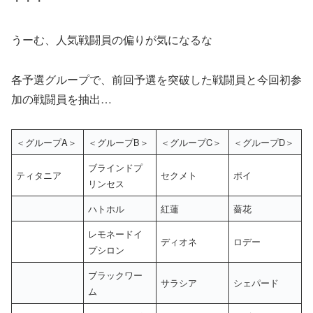
・・・
うーむ、人気戦闘員の偏りが気になるな
各予選グループで、前回予選を突破した戦闘員と今回初参
加の戦闘員を抽出…
＜グループA＞
＜グループB＞
＜グループC＞
＜グループD＞
ブラインドプ
ティタニア
セクメト
ポイ
リンセス
ハトホル
紅蓮
薔花
レモネードイ
ディオネ
ロデー
プシロン
ブラックワー
サラシア
シェパード
ム