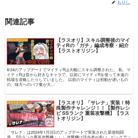
もりし
関連記事
【ラスオリ】スキル調整後のマイ
ラストオリジン
ティRの「ガチ」編成考察・紹介
【ラストオリジン】
8/24のアップデートでマイティRは大幅にスキル調整された。 私、マ
イティRは昔から好きなキャラで、以前にマイティRを使って永遠の
戦場を攻略したりしていました。 以前のマイティは初動が遅いもの
の、味方へのバフ量が大...
【ラスオリ】「サレナ」実装！特
ラストオリジン
殊製作チャレンジ！！【製作レシ
ピ SSランク 重装攻撃機】【ラス
トオリジン】
「サレナ」は2024年1月3日のアップデートで実装された新規戦闘
員。 SSランク重装攻撃機・・・ 攻撃機は該当者が多い。ピックアッ