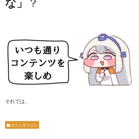
な」
？
それでは。
ラストオリジン