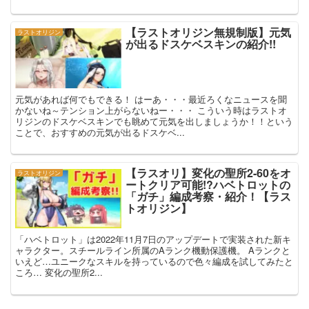
【ラストオリジン無規制版】元気
ラストオリジン
が出るドスケベスキンの紹介!!
元気があれば何でもできる！ はーあ・・・最近ろくなニュースを聞
かないね～テンション上がらないねー・・・ こういう時はラストオ
リジンのドスケベスキンでも眺めて元気を出しましょうか！！という
ことで、おすすめの元気が出るドスケベ...
【ラスオリ】変化の聖所2-60をオ
ラストオリジン
ートクリア可能!?ハベトロットの
「ガチ」編成考察・紹介！【ラス
トオリジン】
「ハベトロット」は2022年11月7日のアップデートで実装された新キ
ャラクター。スチールライン所属のAランク機動保護機。 Aランクと
いえど…ユニークなスキルを持っているので色々編成を試してみたと
ころ… 変化の聖所2...