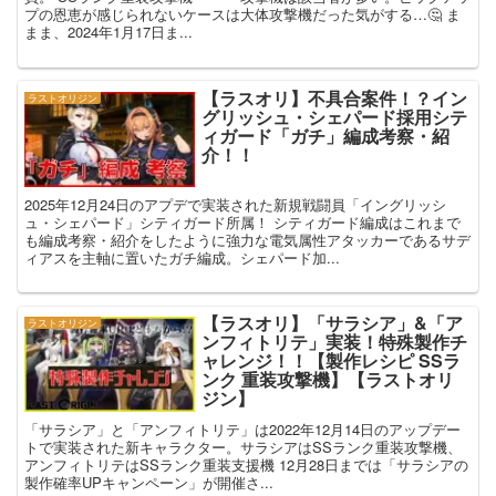
プの恩恵が感じられないケースは大体攻撃機だった気がする…🤔 ま
まま、2024年1月17日ま...
【ラスオリ】不具合案件！？イン
ラストオリジン
グリッシュ・シェパード採用シテ
ィガード「ガチ」編成考察・紹
介！！
2025年12月24日のアプデで実装された新規戦闘員「イングリッシ
ュ・シェパード」シティガード所属！ シティガード編成はこれまで
も編成考察・紹介をしたように強力な電気属性アタッカーであるサデ
ィアスを主軸に置いたガチ編成。シェパード加...
【ラスオリ】「サラシア」&「ア
ラストオリジン
ンフィトリテ」実装！特殊製作チ
ャレンジ！！【製作レシピ SSラ
ンク 重装攻撃機】【ラストオリ
ジン】
「サラシア」と「アンフィトリテ」は2022年12月14日のアップデー
トで実装された新キャラクター。サラシアはSSランク重装攻撃機、
アンフィトリテはSSランク重装支援機 12月28日までは「サラシアの
製作確率UPキャンペーン」が開催さ...