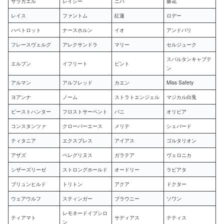
サラカエル
レイシー
ニバ
薔花
レイス
ファントム
紅蓮
ロデー
ハベトロット
ナースホルン
イオ
アンドバリ
フレースヴェルグ
アレクサンドラ
マリー
セルジューク
スパルタンキャプテ
エルブン
イフリート
ピント
ン
アルマン
アルフレッド
カエン
Miss Safety
ヨアンナ
ノーム
ストラトエンジェル
マジカル白兎
ビーストハンター
フロストサーペント
パニ
オリビア
コンスタンツァ
クローバーエース
メリテ
シェパード
ティタニア
エクスプレス
アイアス
ゴルタリオン
アザズ
ペレグリヌス
ガラテア
ヴェロニカ
シザーズリーゼ
ストロングホールド
オードリー
ラビアタ
ブリュンヒルド
トリトン
アクア
ドクター
ウェアウルフ
スティンガー
ブラウニー
ソワン
レモネードイプシロ
ティアマト
サディアス
テティス
ン