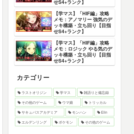
せS4+ランク】
【学マス】「HIF編」攻略
メモ：アノマリー 強気のデ
ッキ構築・立ち回り【目指
せS4+ランク】
【学マス】「HIF編」攻略
メモ：ロジック やる気のデ
ッキ構築・立ち回り【目指
せS4+ランク】
カテゴリー
ラストオリジン
学マス
雑語りと備忘録
その他のゲーム
ウマ娘
トリッカル
サキュバスアカデミア
モンハン
Elin
エルデンリング
ポケモン
その他のゲーム