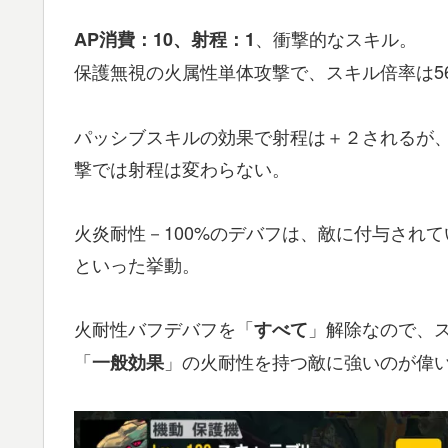
、衝撃的なスキル。
AP消費：10、射程：1
保護無視の火属性単体攻撃で、スキル倍率は5
パッシブスキルの効果で射程は＋２されるが
撃では射程は変わらない。
火炎耐性－100%のデバフは、敵に付与され
といった挙動。
火耐性バフデバフを「
」解除なので、
すべて
「
」の火耐性を持つ敵に強いのが偉
一般効果