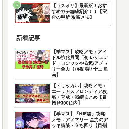
【ラスオリ】最新版！おす
すめガチ編成紹介！！【変
化の聖所 攻略メモ】
新着記事
【学マス】攻略メモ：アイ
ドル強化月間「初 レジェン
ド」ロジックやる気/アノマ
リー全力【雨夜 燕 / 十王 星
南】
【トリッカル】攻略メモ：
エーリアスフロンティア攻
略・育成・戦績まとめ【目
指せ300位内】
【学マス】「HIF編」攻略
メモ：アノマリー 全力のデ
ッキ構築・立ち回り【目指