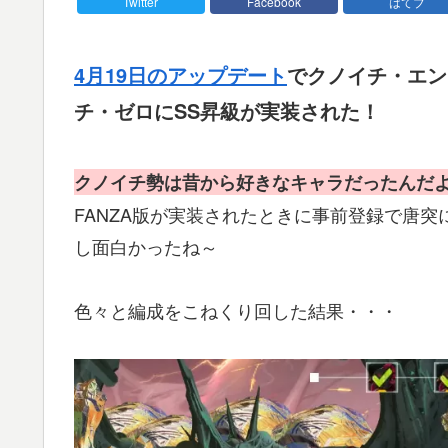
Twitter
Facebook
はてブ
4月19日のアップデート
でクノイチ・エン
チ・ゼロにSS昇級が実装された！
クノイチ勢は昔から好きなキャラだったんだ
FANZA版が実装されたときに事前登録で唐
し面白かったね～
色々と編成をこねくり回した結果・・・