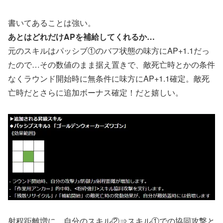
書いてあることは強い。
あとはどれだけAPを補給してくれるか…
元のスキルはパッシブ①のバフ状態の味方にAP+1.1だっ
たので…その数値のまま据え置きで、敵死亡時とかの条件
なくラウンド開始時に無条件に味方にAP+1.1確定。敵死
亡時だとさらに追加ボーナス確定！だと嬉しい。
射程距離増に、自分のスキル②⇒スキル①での協同攻撃と