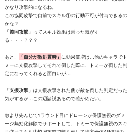
かなり攻撃的になるね。
この協同攻撃で自前でスキル①の行動不可が付与できるの
かな？
「協同攻撃」
ってスキル効果は乗った気がす
る・・・？？？
あと、
「自分が敵処置時」
に効果倍増は…他のキャラでト
ミーに支援攻撃してそれで倒した際に、トミーが倒した判
定になってくれると面白いが…
「支援攻撃」
は支援攻撃された側が敵を倒した判定だった
気がするが…この辺諸説あるので確かめたい。
敵より先んじて1ラウンド目にドローンが保護無視のダメ
ージ無効化解除でサポートして、トミーで保護無視のスキ
ル②⇒スキル①協同攻撃で敵を倒して味方全体AP供給み