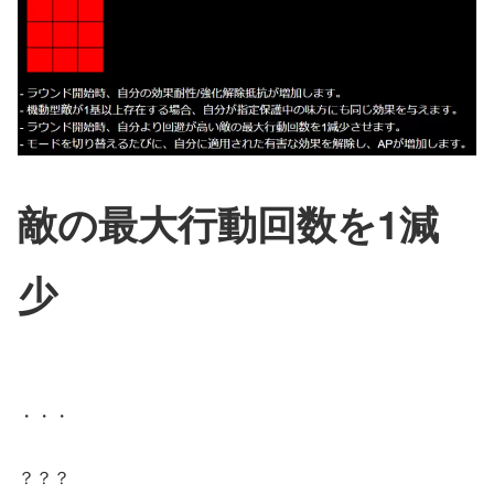
敵の最大行動回数を1減
少
・・・
？？？