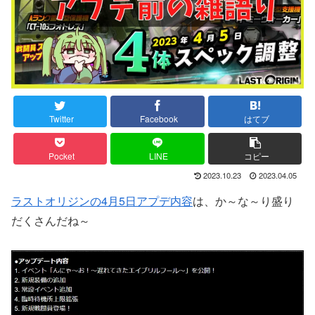
Twitter
Facebook
はてブ
Pocket
LINE
コピー
2023.10.23
2023.04.05
ラストオリジンの4月5日アプデ内容
は、か～な～り盛り
だくさんだね～