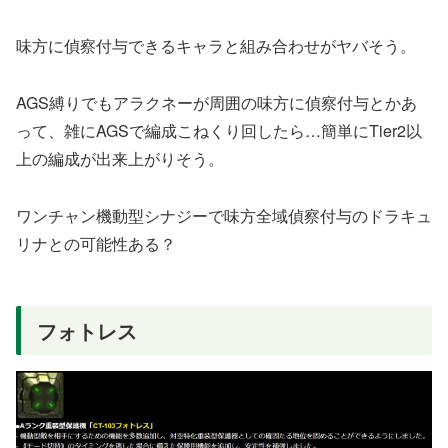
味方に偵察付与できるキャラと組み合わせがヤバそう。
AGS縛りでもアラクネーが周囲の味方に偵察付与とかあ
って、雑にAGSで編成こねくり回したら…簡単にTier2以
上の編成が出来上がりそう。
ワンチャン機動型シナジーで味方全域偵察付与のドラキュ
リナとの可能性ある？
フォトレス