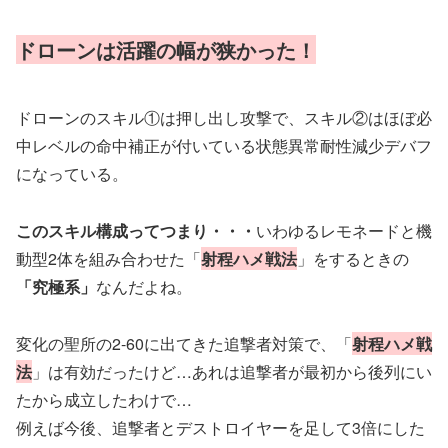
ドローンは
活躍の幅が狭かった！
ドローンのスキル①は押し出し攻撃で、スキル②はほぼ必
中レベルの命中補正が付いている状態異常耐性減少デバフ
になっている。
このスキル構成ってつまり・・・
いわゆるレモネードと機
動型2体を組み合わせた「
射程ハメ戦法
」をするときの
「究極系」
なんだよね。
変化の聖所の2-60に出てきた追撃者対策で、「
射程ハメ戦
法
」は有効だったけど…あれは追撃者が最初から後列にい
たから成立したわけで…
例えば今後、追撃者とデストロイヤーを足して3倍にした