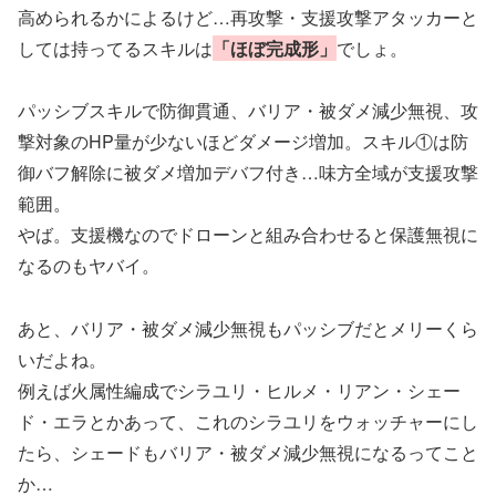
高められるかによるけど…再攻撃・支援攻撃アタッカーと
しては持ってるスキルは
「ほぼ完成形」
でしょ。
パッシブスキルで防御貫通、バリア・被ダメ減少無視、攻
撃対象のHP量が少ないほどダメージ増加。スキル①は防
御バフ解除に被ダメ増加デバフ付き…味方全域が支援攻撃
範囲。
やば。支援機なのでドローンと組み合わせると保護無視に
なるのもヤバイ。
あと、バリア・被ダメ減少無視もパッシブだとメリーくら
いだよね。
例えば火属性編成でシラユリ・ヒルメ・リアン・シェー
ド・エラとかあって、これのシラユリをウォッチャーにし
たら、シェードもバリア・被ダメ減少無視になるってこと
か…