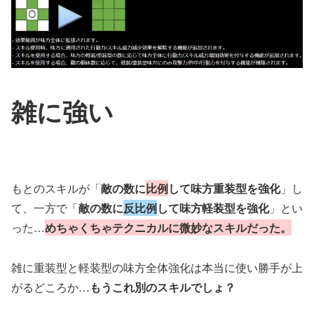
雑に強い
もとのスキルが「
敵の数に
比例
して味方重装型を強化
」し
て、一方で「
敵の数に
反比例
して味方軽装型を強化
」とい
った…
めちゃくちゃテクニカルに微妙なスキルだった。
雑に重装型と軽装型の味方全体強化は本当に使い勝手が上
がるどころか…
もうこれ別のスキルでしょ？