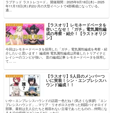
ラプテッド ラストレコード」 開催期間：2025年9月18日(木)～2025
年11月13日(木) 約2か月の大型イベントで4部構成になっている。
適...
【ラスオリ】レモネードベータを
ラストオリジン
使いこなせ！「ガチ」電気属性編
成の考察・紹介！【ラストオリジ
ン】
今回はレモネードベータを採用した「ガチ」電気属性編成を考察・紹
介したいと思います！ 編成例 電気属性編成は昇級したトリアイナと
レイシーのコンビが強い。 昔の編成記事 レモネードベータを採用し
て… ...
【ラスオリ】5人目のメンバーつ
ラストオリジン
いに実装！シン・エンプレシスハ
ウンド編成！！
いや～エンプレシスハウンドの話題一色だね！(気さくな挨拶) 「エン
プレシスハウンド」…マリア・リオボロスが作った戦闘バイオロイド
部隊。最初は主人公たちと相容れない立場であったものの…仲間にな
るまでの経緯/エピソードがしっかり...