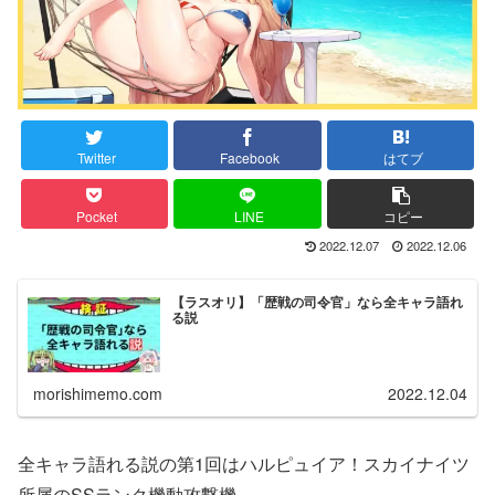
Twitter
Facebook
はてブ
Pocket
LINE
コピー
2022.12.07
2022.12.06
【ラスオリ】「歴戦の司令官」なら全キャラ語れ
る説
morishimemo.com
2022.12.04
全キャラ語れる説の第1回はハルピュイア！スカイナイツ
所属のSSランク機動攻撃機。