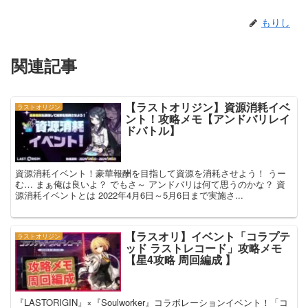
もりし
関連記事
【ラストオリジン】資源消耗イベ
ラストオリジン
ント！攻略メモ【アンドバリレイ
ドバトル】
資源消耗イベント！豪華報酬を目指して資源を消耗させよう！ うー
む… まぁ俺は良いよ？ でもさ～ アンドバリは何て思うのかな？ 資
源消耗イベントとは 2022年4月6日～5月6日まで実施さ...
【ラスオリ】イベント「コラプテ
ラストオリジン
ッド ラストレコード」攻略メモ
【星4攻略 周回編成 】
『LASTORIGIN』×『Soulworker』コラボレーションイベント！「コ