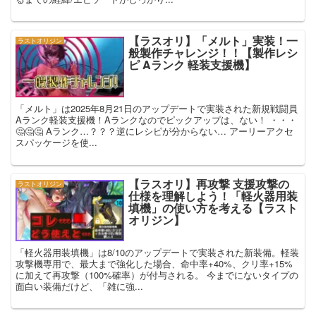
【ラスオリ】「メルト」実装！一
ラストオリジン
般製作チャレンジ！！【製作レシ
ピ Aランク 軽装支援機】
「メルト」は2025年8月21日のアップデートで実装された新規戦闘員
Aランク軽装支援機！Aランクなのでピックアップは、ない！ ・・・
🤔🤔🤔 Aランク…？？？逆にレシピが分からない… アーリーアクセ
スパッケージを使...
【ラスオリ】再攻撃 支援攻撃の
ラストオリジン
仕様を理解しよう！「軽火器用装
填機」の使い方を考える【ラスト
オリジン】
「軽火器用装填機」は8/10のアップデートで実装された新装備。軽装
攻撃機専用で、最大まで強化した場合、命中率+40%、クリ率+15%
に加えて再攻撃（100%確率）が付与される。 今までにないタイプの
面白い装備だけど、「雑に強...