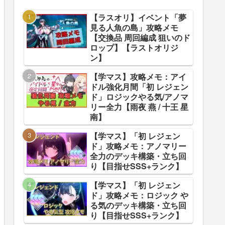
【ラスオリ】イベント「夢
見る人魚の島」攻略メモ
【交換品 周回編成 狙いのド
ロップ】【ラストオリジ
ン】
【学マス】攻略メモ：アイ
ドル強化月間「初 レジェン
ド」ロジックやる気/アノマ
リー全力【雨夜 燕 / 十王 星
南】
【学マス】「初 レジェン
ド」攻略メモ：アノマリー
全力のデッキ構築・立ち回
り【目指せSSS+ランク】
【学マス】「初 レジェン
ド」攻略メモ：ロジック や
る気のデッキ構築・立ち回
り【目指せSSS+ランク】