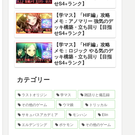
せS4+ランク】
【学マス】「HIF編」攻略
メモ：アノマリー 強気のデ
ッキ構築・立ち回り【目指
せS4+ランク】
【学マス】「HIF編」攻略
メモ：ロジック やる気のデ
ッキ構築・立ち回り【目指
せS4+ランク】
カテゴリー
ラストオリジン
学マス
雑語りと備忘録
その他のゲーム
ウマ娘
トリッカル
サキュバスアカデミア
モンハン
Elin
エルデンリング
ポケモン
その他のゲーム