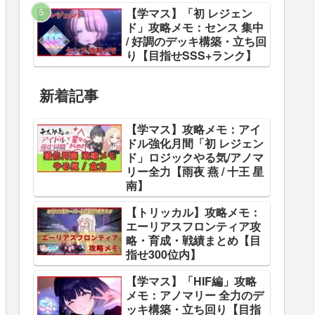
【学マス】「初 レジェン
ド」攻略メモ：センス 集中
/ 好調のデッキ構築・立ち回
り【目指せSSS+ランク】
新着記事
【学マス】攻略メモ：アイ
ドル強化月間「初 レジェン
ド」ロジックやる気/アノマ
リー全力【雨夜 燕 / 十王 星
南】
【トリッカル】攻略メモ：
エーリアスフロンティア攻
略・育成・戦績まとめ【目
指せ300位内】
【学マス】「HIF編」攻略
メモ：アノマリー 全力のデ
ッキ構築・立ち回り【目指