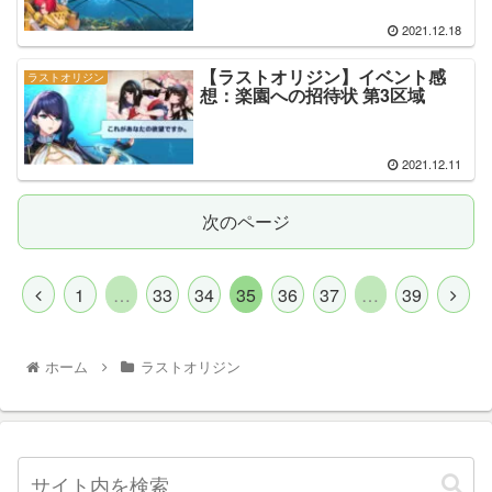
2021.12.18
【ラストオリジン】イベント感
ラストオリジン
想：楽園への招待状 第3区域
2021.12.11
次のページ
1
…
33
34
35
36
37
…
39
ホーム
ラストオリジン