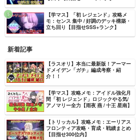
【学マス】「初 レジェンド」攻略メ
モ：センス 集中 / 好調のデッキ構築・
立ち回り【目指せSSS+ランク】
新着記事
【ラスオリ】本当に最新版！アーマー
ドメイデン「ガチ」編成考察・紹
介！！
【学マス】攻略メモ：アイドル強化月
間「初 レジェンド」ロジックやる気/
アノマリー全力【雨夜 燕 / 十王 星南】
【トリッカル】攻略メモ：エーリアス
フロンティア攻略・育成・戦績まとめ
【目指せ300位内】