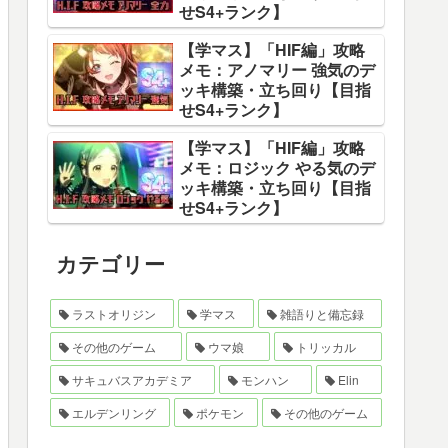
せS4+ランク】
【学マス】「HIF編」攻略
メモ：アノマリー 強気のデ
ッキ構築・立ち回り【目指
せS4+ランク】
【学マス】「HIF編」攻略
メモ：ロジック やる気のデ
ッキ構築・立ち回り【目指
せS4+ランク】
カテゴリー
ラストオリジン
学マス
雑語りと備忘録
その他のゲーム
ウマ娘
トリッカル
サキュバスアカデミア
モンハン
Elin
エルデンリング
ポケモン
その他のゲーム