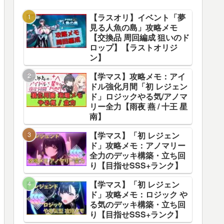
【ラスオリ】イベント「夢
見る人魚の島」攻略メモ
【交換品 周回編成 狙いのド
ロップ】【ラストオリジ
ン】
【学マス】攻略メモ：アイ
ドル強化月間「初 レジェン
ド」ロジックやる気/アノマ
リー全力【雨夜 燕 / 十王 星
南】
【学マス】「初 レジェン
ド」攻略メモ：アノマリー
全力のデッキ構築・立ち回
り【目指せSSS+ランク】
【学マス】「初 レジェン
ド」攻略メモ：ロジック や
る気のデッキ構築・立ち回
り【目指せSSS+ランク】