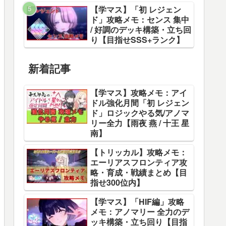
【学マス】「初 レジェン
ド」攻略メモ：センス 集中
/ 好調のデッキ構築・立ち回
り【目指せSSS+ランク】
新着記事
【学マス】攻略メモ：アイ
ドル強化月間「初 レジェン
ド」ロジックやる気/アノマ
リー全力【雨夜 燕 / 十王 星
南】
【トリッカル】攻略メモ：
エーリアスフロンティア攻
略・育成・戦績まとめ【目
指せ300位内】
【学マス】「HIF編」攻略
メモ：アノマリー 全力のデ
ッキ構築・立ち回り【目指