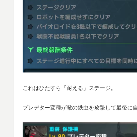
これはひたすら「耐える」ステージ。
プレデター変種が敵の鉄虫を攻撃して最後に