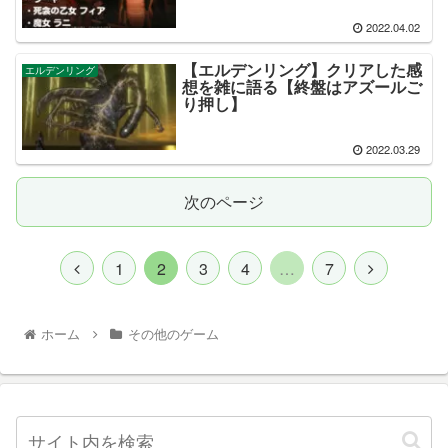
2022.04.02
【エルデンリング】クリアした感
エルデンリング
想を雑に語る【終盤はアズールご
り押し】
2022.03.29
次のページ
1
2
3
4
…
7
ホーム
その他のゲーム