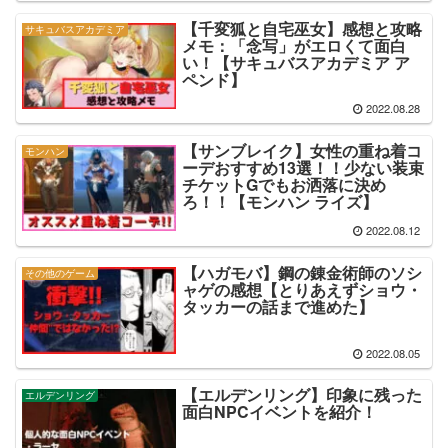
【千変狐と自宅巫女】感想と攻略
サキュバスアカデミア
メモ：「念写」がエロくて面白
い！【サキュバスアカデミア ア
ペンド】
2022.08.28
【サンブレイク】女性の重ね着コ
モンハン
ーデおすすめ13選！！少ない装束
チケットGでもお洒落に決め
ろ！！【モンハン ライズ】
2022.08.12
【ハガモバ】鋼の錬金術師のソシ
その他のゲーム
ャゲの感想【とりあえずショウ・
タッカーの話まで進めた】
2022.08.05
【エルデンリング】印象に残った
エルデンリング
面白NPCイベントを紹介！